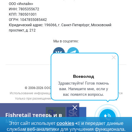
Бренды
ООО «Инлайн»
Морепродукты
Для СМИ
ИНН: 7805355672
Мониторинг
КПП: 780501001
Рыбопосадочный материал
Вакансии
ОГРН: 1047855085442
Полуфабрикаты
Юридический адрес: 196066, г. Санкт-Петербург, Московский
Блог
Консервы
проспект, д. 212
Добавить объявление
Мы в соцсетях:
Карта объявлений
Счетчики, авторское право, логотипы
Всеволод
Здравствуйте! Готов помочь
вам. Напишите мне, если у
© 2006‑2026 ООО “Инлайн”. 12+ Все права защищены.
Использование информации, размещенной на данном сайте, допускается
вас появятся вопросы.
только при размещении активной гиперссылки на сайт
fishretail.ru
Fishretail теперь и в
MAX
Этот сайт использует
cookies
и передает данные
службам веб-аналитики для улучшения функционала.
ПЕРЕЙТИ