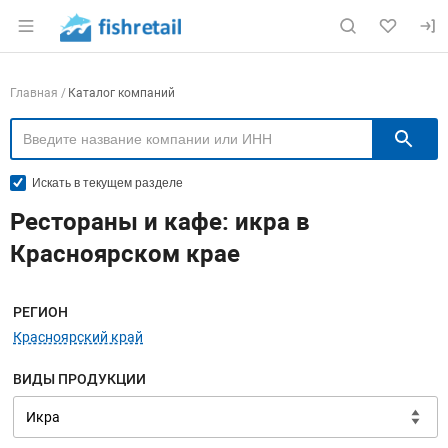
Раздел навигации по сайту fishretail.ru
Навигация по компаниям
Главная
Каталог компаний
П
Искать в текущем разделе
Рестораны и кафе: икра в
Красноярском крае
Меню навигации
РЕГИОН
Красноярский край
ВИДЫ ПРОДУКЦИИ