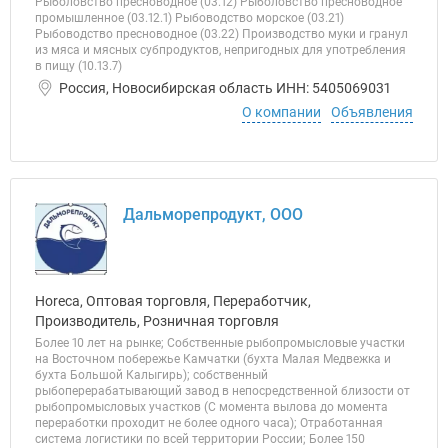
Рыболовство пресноводное (03.12) Рыболовство пресноводное
промышленное (03.12.1) Рыбоводство морское (03.21)
Рыбоводство пресноводное (03.22) Производство муки и гранул
из мяса и мясных субпродуктов, непригодных для употребления
в пищу (10.13.7)
Россия, Новосибирская область ИНН: 5405069031
О компании
Объявления
Дальморепродукт, ООО
Horeca, Оптовая торговля, Переработчик,
Производитель, Розничная торговля
Более 10 лет на рынке; Собственные рыбопромысловые участки
на Восточном побережье Камчатки (бухта Малая Медвежка и
бухта Большой Калыгирь); собственный
рыбоперерабатывающий завод в непосредственной близости от
рыбопромысловых участков (C момента вылова до момента
переработки проходит не более одного часа); Отработанная
система логистики по всей территории России; Более 150