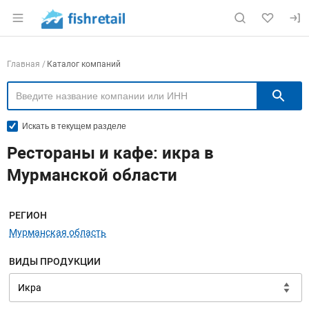
Раздел навигации по сайту fishretail.ru
Навигация по компаниям
Главная
Каталог компаний
П
Искать в текущем разделе
Рестораны и кафе: икра в
Мурманской области
Меню навигации
РЕГИОН
Мурманская область
ВИДЫ ПРОДУКЦИИ