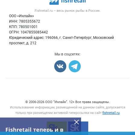
Рыба
Контактная информация
Форум
Fishretail.ru – весь
рынок рыбы
в России.
Икра
Политика обработки персональных данных
Бренды
ООО «Инлайн»
Морепродукты
Для СМИ
ИНН: 7805355672
Мониторинг
КПП: 780501001
Рыбопосадочный материал
Вакансии
ОГРН: 1047855085442
Полуфабрикаты
Юридический адрес: 196066, г. Санкт-Петербург, Московский
Блог
Консервы
проспект, д. 212
Добавить объявление
Мы в соцсетях:
Карта объявлений
Счетчики, авторское право, логотипы
© 2006‑2026 ООО “Инлайн”. 12+ Все права защищены.
Использование информации, размещенной на данном сайте, допускается
только при размещении активной гиперссылки на сайт
fishretail.ru
Fishretail теперь и в