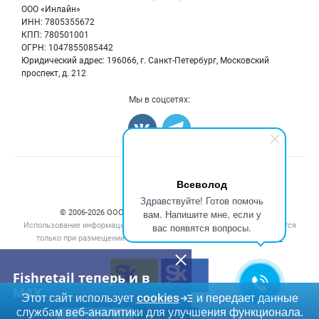
Бренды
ООО «Инлайн»
Морепродукты
Для СМИ
ИНН: 7805355672
Мониторинг
КПП: 780501001
Рыбопосадочный материал
Вакансии
ОГРН: 1047855085442
Полуфабрикаты
Юридический адрес: 196066, г. Санкт-Петербург, Московский
Блог
Консервы
проспект, д. 212
Добавить объявление
Мы в соцсетях:
Карта объявлений
Счетчики, авторское право, логотипы
Всеволод
Здравствуйте! Готов помочь
вам. Напишите мне, если у
© 2006‑2026 ООО “Инлайн”. 12+ Все права защищены.
Использование информации, размещенной на данном сайте, допускается
вас появятся вопросы.
только при размещении активной гиперссылки на сайт
fishretail.ru
Fishretail теперь и в
MAX
Этот сайт использует
cookies
и передает данные
службам веб-аналитики для улучшения функционала.
ПЕРЕЙТИ