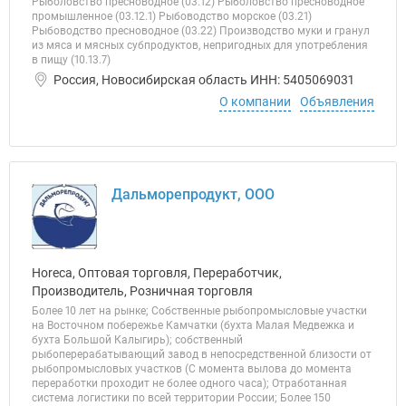
Рыболовство пресноводное (03.12) Рыболовство пресноводное
промышленное (03.12.1) Рыбоводство морское (03.21)
Рыбоводство пресноводное (03.22) Производство муки и гранул
из мяса и мясных субпродуктов, непригодных для употребления
в пищу (10.13.7)
Россия, Новосибирская область ИНН: 5405069031
О компании
Объявления
Дальморепродукт, ООО
Horeca, Оптовая торговля, Переработчик,
Производитель, Розничная торговля
Более 10 лет на рынке; Собственные рыбопромысловые участки
на Восточном побережье Камчатки (бухта Малая Медвежка и
бухта Большой Калыгирь); собственный
рыбоперерабатывающий завод в непосредственной близости от
рыбопромысловых участков (C момента вылова до момента
переработки проходит не более одного часа); Отработанная
система логистики по всей территории России; Более 150