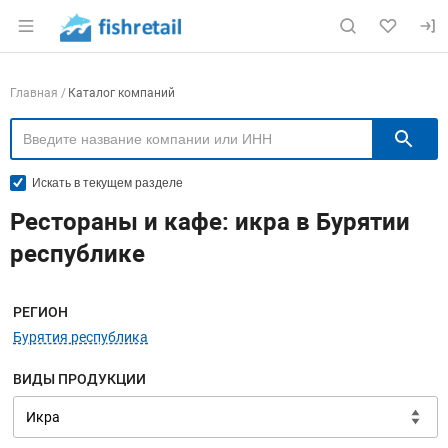
Раздел навигации по сайту fishretail.ru
Навигация по компаниям
Главная
Каталог компаний
П
Искать в текущем разделе
Рестораны и кафе: икра в Бурятии
республике
Меню навигации
РЕГИОН
Бурятия республика
ВИДЫ ПРОДУКЦИИ