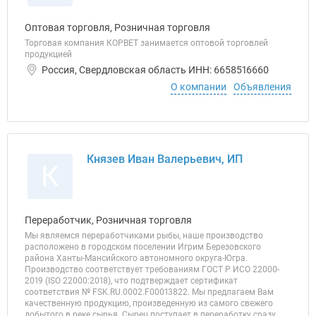
Оптовая торговля, Розничная торговля
Торговая компания КОРВЕТ занимается оптовой торговлей
продукцией
Россия, Свердловская область ИНН: 6658516660
О компании
Объявления
Князев Иван Валерьевич, ИП
К
Переработчик, Розничная торговля
Мы являемся переработчиками рыбы, наше производство
расположено в городском поселении Игрим Березовского
района Ханты-Мансийского автономного округа-Югра.
Производство соответствует требованиям ГОСТ Р ИСО 22000-
2019 (ISO 22000:2018), что подтверждает сертификат
соответствия № FSK.RU.0002.F00013822. Мы предлагаем Вам
качественную продукцию, произведенную из самого свежего
добытого в реке сырья. Сырец поступает в переработку сразу