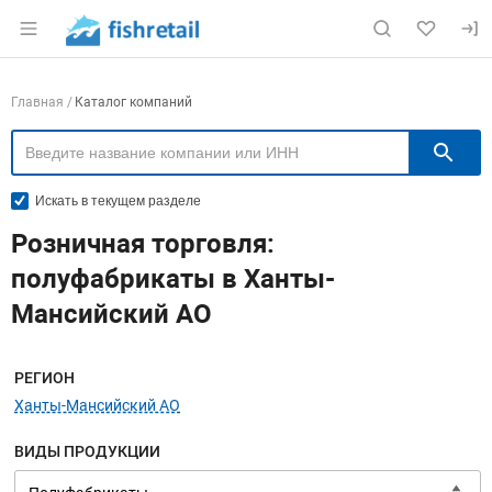
Раздел навигации по сайту fishretail.ru
Навигация по компаниям
Главная
Каталог компаний
П
Искать в текущем разделе
Розничная торговля:
полуфабрикаты в Ханты-
Мансийский АО
Меню навигации
РЕГИОН
Ханты-Мансийский АО
ВИДЫ ПРОДУКЦИИ