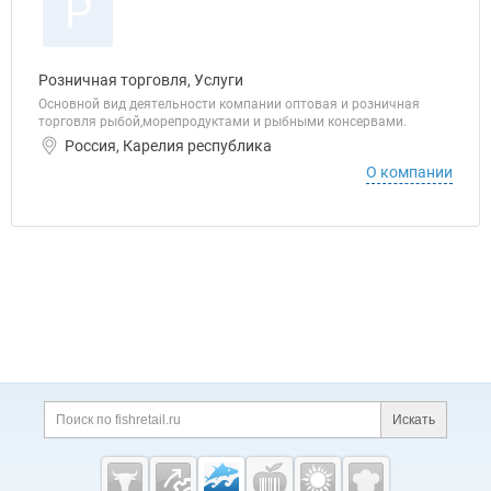
Р
Розничная торговля, Услуги
Основной вид деятельности компании оптовая и розничная
торговля рыбой,морепродуктами и рыбными консервами.
Россия, Карелия республика
О компании
Дополнительная информация
Поиск по сайту и ссы
Искать
Cсылки на полезные проекты