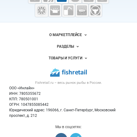
Fishretail.ru —
рыба,
морепродукты
Важные разделы и контакты
Навигация по сайту
О МАРКЕТПЛЕЙСЕ
Новости Fishretail.ru
РАЗДЕЛЫ
Услуги и цены
Объявления
ТОВАРЫ И УСЛУГИ
Размещение рекламы
Каталог компаний
Рыбные снеки
Публичная оферта
Новости рынка
Рыба
Контактная информация
Форум
Fishretail.ru – весь
рынок рыбы
в России.
Икра
Политика обработки персональных данных
Бренды
ООО «Инлайн»
Морепродукты
Для СМИ
ИНН: 7805355672
Мониторинг
КПП: 780501001
Рыбопосадочный материал
Вакансии
ОГРН: 1047855085442
Полуфабрикаты
Юридический адрес: 196066, г. Санкт-Петербург, Московский
Блог
Консервы
проспект, д. 212
Добавить объявление
Мы в соцсетях:
Карта объявлений