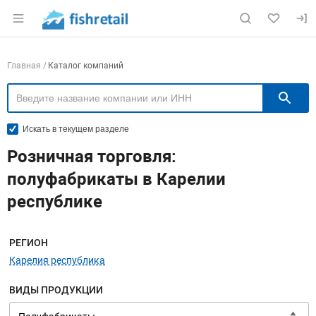
Раздел навигации по сайту fishretail.ru
Навигация по компаниям
Главная
Каталог компаний
П
Искать в текущем разделе
Розничная торговля:
полуфабрикаты в Карелии
республике
Меню навигации
РЕГИОН
Карелия республика
ВИДЫ ПРОДУКЦИИ