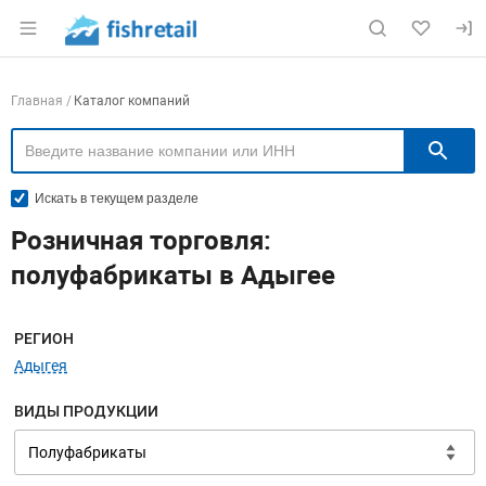
Раздел навигации по сайту fishretail.ru
Навигация по компаниям
Главная
Каталог компаний
П
Искать в текущем разделе
Розничная торговля:
полуфабрикаты в Адыгее
Меню навигации
РЕГИОН
Адыгея
ВИДЫ ПРОДУКЦИИ