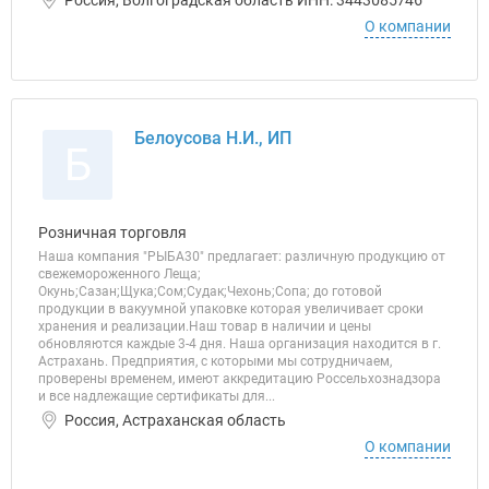
Россия, Волгоградская область ИНН: 3443085746
О компании
Белоусова Н.И., ИП
Б
Розничная торговля
Наша компания "РЫБА30" предлагает: различную продукцию от
свежемороженного Леща;
Окунь;Сазан;Щука;Сом;Судак;Чехонь;Сопа; до готовой
продукции в вакуумной упаковке которая увеличивает сроки
хранения и реализации.Наш товар в наличии и цены
обновляются каждые 3-4 дня. Наша организация находится в г.
Астрахань. Предприятия, с которыми мы сотрудничаем,
проверены временем, имеют аккредитацию Россельхознадзора
и все надлежащие сертификаты для...
Россия, Астраханская область
О компании