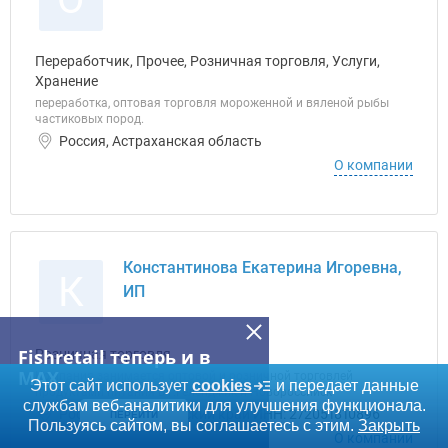
Переработчик, Прочее, Розничная торговля, Услуги,
Хранение
переработка, оптовая торговля мороженной и вяленой рыбы
частиковых пород.
Россия, Астраханская область
О компании
Константинова Екатерина Игоревна,
К
ИП
Fishretail теперь и в
Розничная торговля
MAX
Компания занимается оптовой и розничной торговлей
Этот сайт использует
cookies
и передает данные
продуктами питания в г.Геленджик и Новороссийск
службам веб-аналитики для улучшения функционала.
Россия, Краснодарский край ИНН: 272051810896
ПЕРЕЙТИ
Пользуясь сайтом, вы соглашаетесь с этим.
Закрыть
О компании