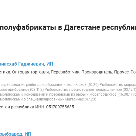
 полуфабрикаты в Дагестане республи
иасхаб Гаджиевич, ИП
стика, Оптовая торговля, Переработчик, Производитель, Прочее, Ро
нсервирование рыбы, ракообразных и моллюсков (10.20) Рыболовство морско
кое прибрежное (03.11.2) Рыболовство пресноводное промышленное (03.12.1)
моллюсками, консервами и пресервами из рыбы и морепродуктов (46.38.1) Т
моллюсками в специализированных магазинах (47.23)
естан республика ИНН: 051700755635
рыбзавод, ИП