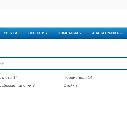
УСЛУГИ
НОВОСТИ
КОМПАНИИ
АНАЛИЗ РЫНКА
Новости рыбного рынка
Каталог компаний
ниям
торинги
О каталоге компаний
Подписаться на 
Премиум размещение
отлеты
14
Порционная
14
рабовые палочки
7
Стейк
7