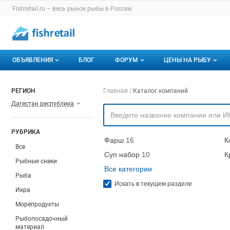
Раздел навигации по сайту fishretail.ru
Fishretail.ru – весь
рынок рыбы
в России.
Авторизация и меню пользователя
Навигация по разделам сайта fishretail.ru
ОБЪЯВЛЕНИЯ
БЛОГ
ФОРУМ
ЦЕНЫ НА РЫБУ
Объявления
Все темы
О мониторингах
Навигация по компа
РЕГИОН
Главная
Каталог компаний
Дагестан республика
Горячее предложение
Избранные
Актуальные мони
Мои объявления
С моим участием
Динамика цен
РУБРИКА
Фарш
16
К
Отзывы
Все
Суп набор
10
К
Рыбные снеки
Все категории
Рыба
Искать в текущем разделе
Икра
Морепродукты
Рыбопосадочный
материал