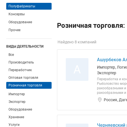
Полуфабрикаты
Консервы
Оборудование
Розничная торговля:
Прочее
Найдено 8 компаний
ВИДЫ ДЕЯТЕЛЬНОСТИ
Все
Ашурбеков Ал
Производитель
А
Импортер, Логи
Переработчик
Экспортер
Оптовая торговля
Переработка и ко
Рыболовство морс
Розничная торговля
ракообразными и 
ракообразными и 
Импортер
Россия, Даг
Экспортер
Оборудование
Хранение
Черняевский 
Услуги