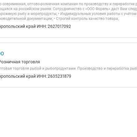
то современная, оптово-розничная компания по производству и переработке
щаяся на российском рынке. Сотрудничество с «ООО Форель» даст Вам след
ороженую рыбу и морепродукты; • Индивидуальные условия работы с учётом
роводительной документации; • Строгий контроль качество товара;
вропольский край ИНН: 2627017092
ОО
Розничная торговля
птовая торговля рыбой и рыбопродуктами. Производство и переработка рыб
вропольский край ИНН: 2635231879