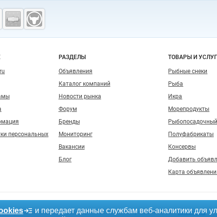
о сайту
Е
РАЗДЕЛЫ
ТОВАРЫ И УСЛУ
ru
Объявления
Рыбные снеки
Каталог компаний
Рыба
амы
Новости рынка
Икра
а
Форум
Морепродукты
рмация
Бренды
Рыбопосадочный
тки персональных
Мониторинг
Полуфабрикаты
Вакансии
Консервы
Блог
Добавить объяв
Карта объявлени
ookies
и передает данные службам веб-аналитики для у
, допускается только при размещении активной гиперссылки на сайт
fishretail.ru