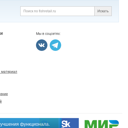
Искать
Поиск
ГИ
Мы в соцсетях:
 материал
ление
й
лучшения функционала.