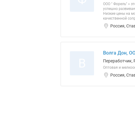
ООО " Форель" » э
успешно развиваю
Низкие цены на м
качественной соп
Россия, Ста
Волга Дон, О
В
Переработчик, 
Оптовая и мелкоо
Россия, Ста