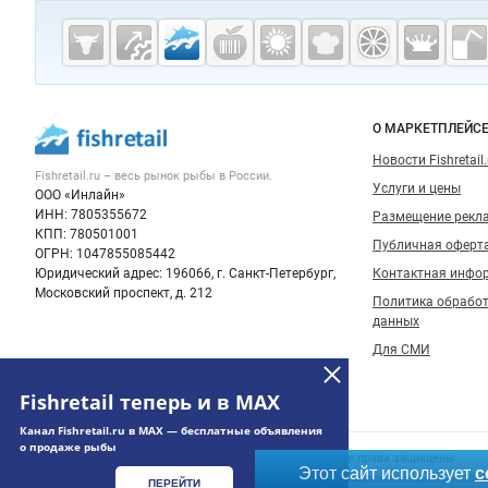
Дополнительная информация
Cсылки на полезные проекты
Fishretail.ru —
рыба,
морепродукты
Важные разделы и контакты
Навигация п
О МАРКЕТПЛЕЙС
Новости Fishretail.
Fishretail.ru – весь
рынок рыбы
в России.
Услуги и цены
ООО «Инлайн»
ИНН: 7805355672
Размещение рекл
КПП: 780501001
Публичная оферт
ОГРН: 1047855085442
Юридический адрес: 196066, г. Санкт-Петербург,
Контактная инфо
Московский проспект, д. 212
Политика обрабо
данных
Для СМИ
Fishretail теперь и в MAX
Канал Fishretail.ru в MAX — бесплатные объявления
о продаже рыбы
Счетчики, авторское право, логотипы
© 2006‑2026 ООО “Инлайн”. 12+ Все права защищены.
Этот сайт использует
c
Использование информации, размещенной на данном сайте
ПЕРЕЙТИ