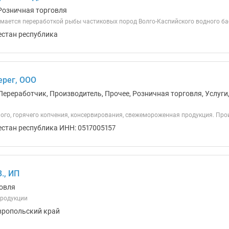
Розничная торговля
мается переработкой рыбы частиковых пород Волго-Каспийского водного ба
естан республика
ерег, ООО
Переработчик, Производитель, Прочее, Розничная торговля, Услуги
ого, горячего копчения, консервирования, свежемороженная продукция. Про
естан республика ИНН: 0517005157
., ИП
овля
продукции
вропольский край