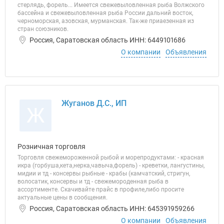
стерлядь, форель... Имеется свежевыловленная рыба Волжского
бассейна и свежевыловленная рыба России дальний восток,
черноморская, азовская, мурманская. Так-же приаезенная из
стран союзников.
Россия, Саратовская область ИНН: 6449101686
О компании
Объявления
Жуганов Д.С., ИП
Ж
Розничная торговля
Торговля свежемороженной рыбой и морепродуктами: - красная
икра (горбуша,кета,нерка,чавыча,форель) - креветки, лангустины,
мидии и тд - консервы рыбные - крабы (камчатский, стригун,
волосатик, консервы и тд - свежемороденная рыба в
ассортименте. Скачивайте прайс в профиле,либо просите
актуальные цены в сообщения.
Россия, Саратовская область ИНН: 645391959266
О компании
Объявления