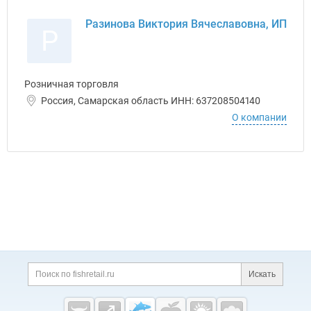
Разинова Виктория Вячеславовна, ИП
Р
Розничная торговля
Россия, Самарская область ИНН: 637208504140
О компании
Дополнительная информация
Поиск по сайту и ссы
Искать
Cсылки на полезные проекты