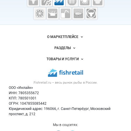
Fishretail.ru —
рыба,
морепродукты
Важные разделы и контакты
Навигация по сайту
О МАРКЕТПЛЕЙСЕ
Новости Fishretail.ru
РАЗДЕЛЫ
Услуги и цены
Объявления
ТОВАРЫ И УСЛУГИ
Размещение рекламы
Каталог компаний
Рыбные снеки
Публичная оферта
Новости рынка
Рыба
Контактная информация
Форум
Fishretail.ru – весь
рынок рыбы
в России.
Икра
Политика обработки персональных данных
Бренды
ООО «Инлайн»
Морепродукты
Для СМИ
ИНН: 7805355672
Мониторинг
КПП: 780501001
Рыбопосадочный материал
Вакансии
ОГРН: 1047855085442
Полуфабрикаты
Юридический адрес: 196066, г. Санкт-Петербург, Московский
Блог
Консервы
проспект, д. 212
Добавить объявление
Мы в соцсетях:
Карта объявлений