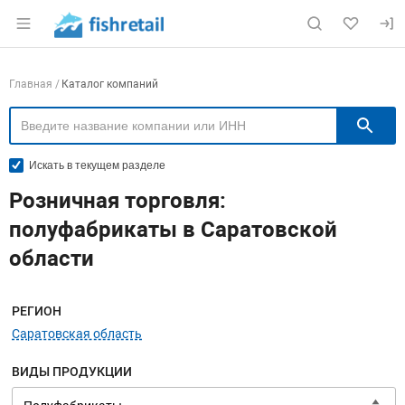
Раздел навигации по сайту fishretail.ru
Навигация по компаниям
Главная
Каталог компаний
П
Искать в текущем разделе
Розничная торговля:
полуфабрикаты в Саратовской
области
Меню навигации
РЕГИОН
Саратовская область
ВИДЫ ПРОДУКЦИИ