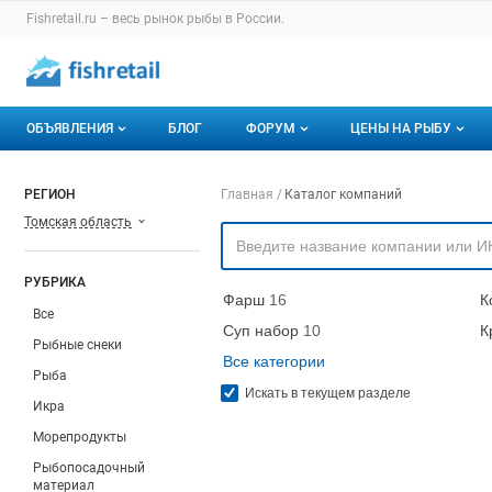
Раздел навигации по сайту fishretail.ru
Fishretail.ru – весь
рынок рыбы
в России.
Авторизация и меню пользователя
Навигация по разделам сайта fishretail.ru
ОБЪЯВЛЕНИЯ
БЛОГ
ФОРУМ
ЦЕНЫ НА РЫБУ
Объявления
Все темы
О мониторингах
Навигация по компа
РЕГИОН
Главная
Каталог компаний
Томская область
Горячее предложение
Избранные
Актуальные мони
Мои объявления
С моим участием
Динамика цен
РУБРИКА
Фарш
16
К
Отзывы
Все
Суп набор
10
К
Рыбные снеки
Все категории
Рыба
Искать в текущем разделе
Икра
Морепродукты
Рыбопосадочный
материал