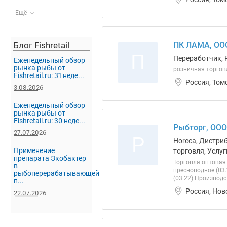
Ещё
Блог Fishretail
ПК ЛАМА, ОО
П
Переработчик, 
Еженедельный обзор
рынка рыбы от
розничная торгов
Fishretail.ru: 31 неде...
Россия, Том
3.08.2026
Еженедельный обзор
рынка рыбы от
Fishretail.ru: 30 неде...
Рыбторг, ООО
27.07.2026
Р
Horeca, Дистри
Применение
торговля, Услуг
препарата Экобактер
Торговля оптовая
в
пресноводное (03
рыбоперерабатывающей
(03.22) Производс
п...
Россия, Нов
22.07.2026