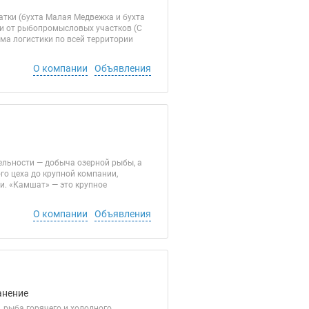
тки (бухта Малая Медвежка и бухта
и от рыбопромысловых участков (C
ма логистики по всей территории
О компании
Объявления
ельности — добыча озерной рыбы, а
о цеха до крупной компании,
. «Камшат» — это крупное
О компании
Объявления
анение
 рыба горячего и холодного