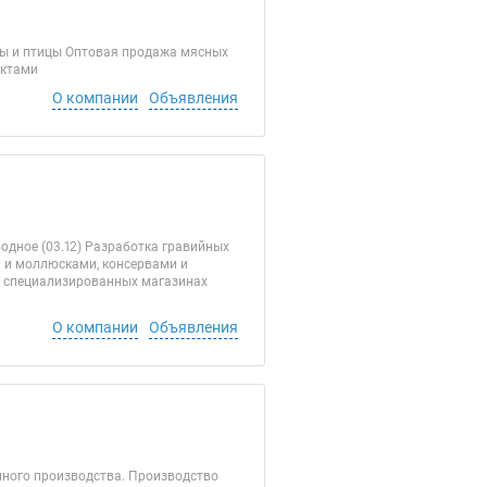
ы и птицы Оптовая продажа мясных
уктами
О компании
Объявления
одное (03.12) Разработка гравийных
и и моллюсками, консервами и
в специализированных магазинах
О компании
Объявления
нного производства. Производство