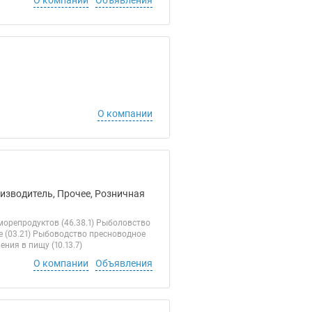
О компании
Объявления
О компании
оизводитель, Прочее, Розничная
орепродуктов (46.38.1) Рыболовство
е (03.21) Рыбоводство пресноводное
ния в пищу (10.13.7)
О компании
Объявления