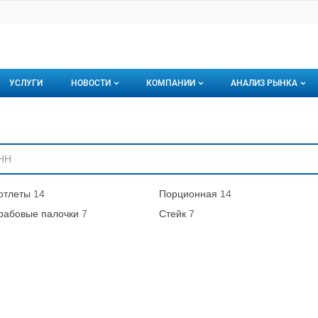
УСЛУГИ
НОВОСТИ
КОМПАНИИ
АНАЛИЗ РЫНКА
Новости рыбного рынка
Каталог компаний
ниям
торинги
О каталоге компаний
Подписаться на 
Премиум размещение
отлеты
14
Порционная
14
рабовые палочки
7
Стейк
7