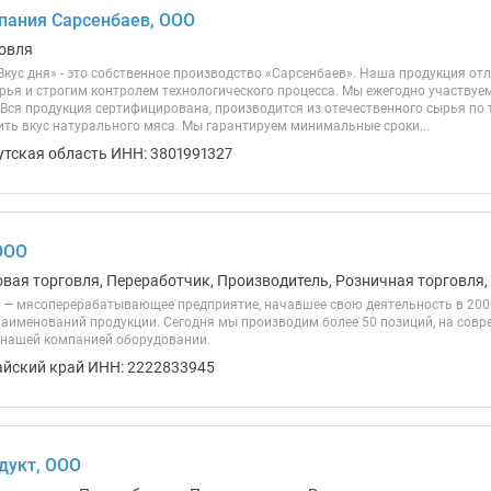
пания Сарсенбаев, ООО
овля
кус дня» - это собственное производство «Сарсенбаев». Наша продукция от
рья и строгим контролем технологического процесса. Мы ежегодно участвуе
 Вся продукция сертифицирована, производится из отечественного сырья по 
ить вкус натурального мяса. Мы гарантируем минимальные сроки...
утская область ИНН: 3801991327
ООО
овая торговля, Переработчик, Производитель, Розничная торговля,
 — мясоперерабатывающее предприятие, начавшее свою деятельность в 2000
 наименований продукции. Сегодня мы производим более 50 позиций, на совр
нашей компанией оборудовании.
айский край ИНН: 2222833945
дукт, ООО