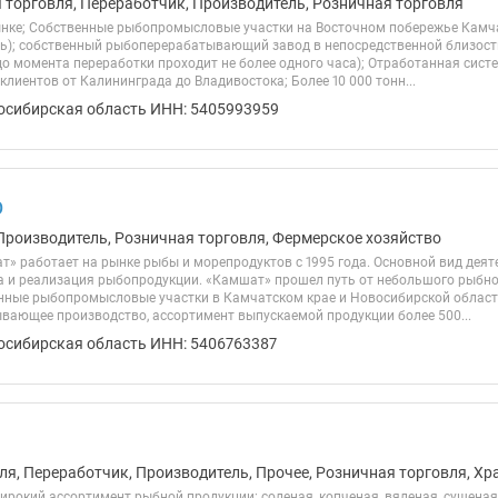
я торговля, Переработчик, Производитель, Розничная торговля
рынке; Собственные рыбопромысловые участки на Восточном побережье Камча
); собственный рыбоперерабатывающий завод в непосредственной близост
о момента переработки проходит не более одного часа); Отработанная систе
 клиентов от Калининграда до Владивостока; Более 10 000 тонн...
осибирская область ИНН: 5405993959
О
Производитель, Розничная торговля, Фермерское хозяйство
» работает на рынке рыбы и морепродуктов с 1995 года. Основной вид деят
а и реализация рыбопродукции. «Камшат» прошел путь от небольшого рыбног
ные рыбопромысловые участки в Камчатском крае и Новосибирской области
ающее производство, ассортимент выпускаемой продукции более 500...
осибирская область ИНН: 5406763387
ля, Переработчик, Производитель, Прочее, Розничная торговля, Хр
рокий ассортимент рыбной продукции: соленая, копченая, вяленая, сушеная,