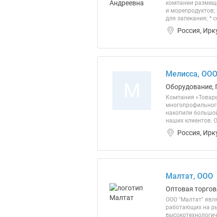
компании размещен
и морепродуктов;
для запекания; * с
Россия, Ирк
Мелисса, ОО
М
Оборудование, 
Компания «Товары
многопрофильного
накопили большой
наших клиентов. 
Россия, Ирк
Малтат, ООО
Оптовая торгов
ООО "Малтат" явл
работающих на ры
высокотехнологич