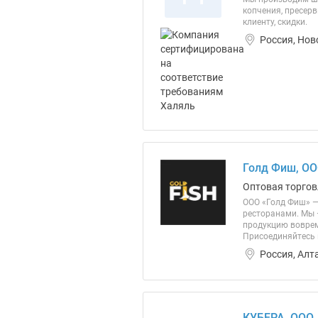
копчения, пресер
клиенту, скидки.
Россия, Нов
Голд Фиш, О
Оптовая торгов
ООО «Голд Фиш» —
ресторанами. Мы 
продукцию воврем
Присоединяйтесь 
Россия, Алт
КУБЕРА, ООО