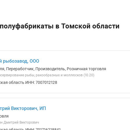
 полуфабрикаты в Томской области
й рыбозавод, ООО
ля, Переработчик, Производитель, Розничная торговля
нсервирование рыбы, ракообразных и моллюсков (10.20)
ская область ИНН: 7007012128
рий Викторович, ИП
овля
н Дмитрий Викторович
ская область ИНН: 701716218841