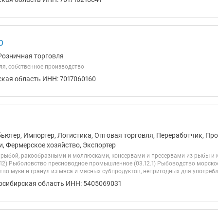
О
Розничная торговля
ля, собственное производство
ская область ИНН: 7017060160
бьютер, Импортер, Логистика, Оптовая торговля, Переработчик, Пр
и, Фермерское хозяйство, Экспортер
 рыбой, ракообразными и моллюсками, консервами и пресервами из рыбы и м
.12) Рыболовство пресноводное промышленное (03.12.1) Рыбоводство морско
тво муки и гранул из мяса и мясных субпродуктов, непригодных для употребле
осибирская область ИНН: 5405069031