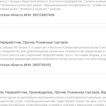
о в г. Ангарск Иркутской области. В каталоге предприятия: * рулеты рыбны
 * колбаски из рыбы для жарки; * фаршированные полуфабрикаты; * стейки и
оленая рыба; * вяленая и сушеная; * рыбные...
утская область ИНН: 380124807406
О
Переработчик, Прочее, Розничная торговля
 Сибири» ИП Козин Л. Н работает в Восточно-Сибирском регионе более 5 ле
 предприятия для удовлетворения различных потребностей юридических и ф
 опыт работы как с крупными предприятиями, так и с частными лицами, а с
Основными видами деятельности является оптово-розничная торговля (продук
утская область ИНН: 3805709395
ля, Переработчик, Производитель, Прочее, Розничная торговля, Ф
яется одним из крупнейших рыбопромысловых и рыбоперерабатывающих пре
нке более 20 лет. Рыбоводный комплекс представляет собой три цеха с уст
ными бассейнами, позволяющими создавать близкие к идеальным условия 