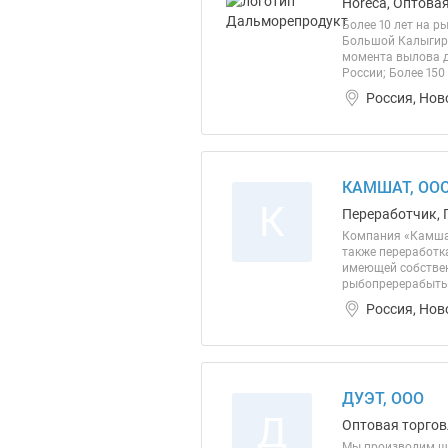
Horeca, Оптова
Более 10 лет на 
Большой Калыгирь
момента вылова д
России; Более 150
Россия, Нов
КАМШАТ, ОО
К
Переработчик, 
Компания «Камшат
также переработк
имеющей собствен
рыбопререрабытыв
Россия, Нов
ДУЭТ, ООО
Д
Оптовая торгов
Мы производим ши