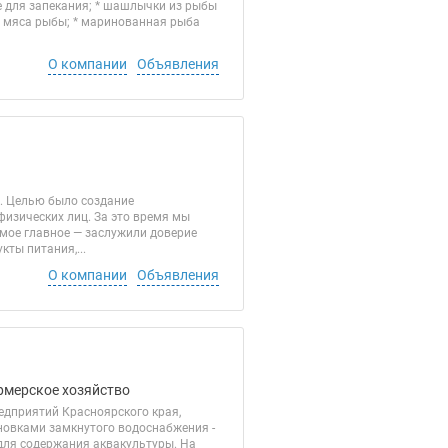
е для запекания; * шашлычки из рыбы
з мяса рыбы; * маринованная рыба
О компании
Объявления
т. Целью было создание
изических лиц. За это время мы
амое главное — заслужили доверие
ты питания,...
О компании
Объявления
ермерское хозяйство
дприятий Красноярского края,
ановками замкнутого водоснабжения -
для содержания аквакультуры. На