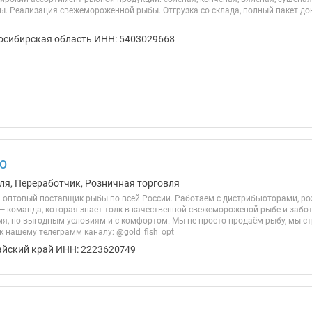
вы. Реализация свежемороженной рыбы. Отгрузка со склада, полный пакет д
осибирская область ИНН: 5403029668
ОО
ля, Переработчик, Розничная торговля
 оптовый поставщик рыбы по всей России. Работаем с дистрибьюторами, ро
— команда, которая знает толк в качественной свежемороженой рыбе и забот
я, по выгодным условиям и с комфортом. Мы не просто продаём рыбу, мы с
к нашему телеграмм каналу: @gold_fish_opt
айский край ИНН: 2223620749