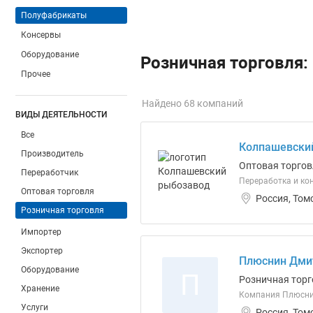
Полуфабрикаты
Консервы
Оборудование
Розничная торговля:
Прочее
Найдено 68 компаний
ВИДЫ ДЕЯТЕЛЬНОСТИ
Все
Колпашевски
Производитель
Оптовая торгов
Переработчик
Переработка и ко
Оптовая торговля
Россия, Том
Розничная торговля
Импортер
Экспортер
Плюснин Дмит
Оборудование
П
Розничная торг
Хранение
Компания Плюсни
Услуги
Россия, Том