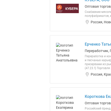
Оптовая торгов
Снабжение мясопе
полуфабрикатов, 
Россия, Нов
Ерченко Тать
Переработчик, 
Переработка и ко
и песчаных карье
пресервами из ры
(47.23.1) Торговл
Россия, Кра
Короткова Ек
Оптовая торгов
Российский бренд