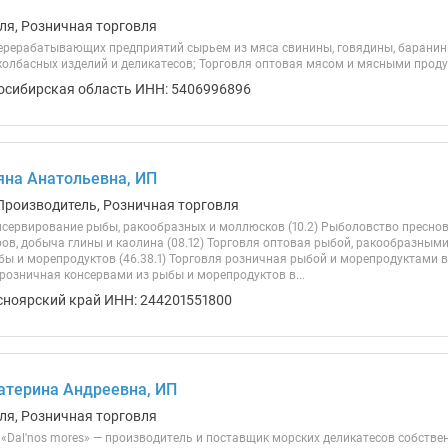
ля, Розничная торговля
рерабатывающих предприятий сырьем из мяса свинины, говядины, баранин
колбасных изделий и деликатесов; Торговля оптовая мясом и мясными прод
осибирская область ИНН: 5406996896
яна Анатольевна, ИП
Производитель, Розничная торговля
нсервирование рыбы, ракообразных и моллюсков (10.2) Рыболовство преснов
ров, добыча глины и каолина (08.12) Торговля оптовая рыбой, ракообразным
бы и морепродуктов (46.38.1) Торговля розничная рыбой и морепродуктами 
я розничная консервами из рыбы и морепродуктов в...
сноярский край ИНН: 244201551800
атерина Андреевна, ИП
ля, Розничная торговля
 «Dal'nos mores» — производитель и поставщик морских деликатесов собстве