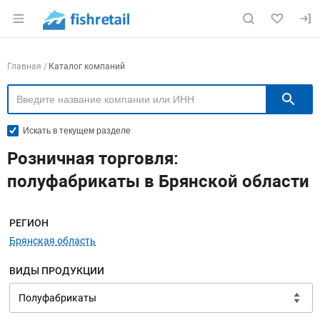
Раздел навигации по сайту fishretail.ru
Навигация по компаниям
Главная
Каталог компаний
П
Искать в текущем разделе
Розничная торговля:
полуфабрикаты в Брянской области
Меню навигации
РЕГИОН
Брянская область
ВИДЫ ПРОДУКЦИИ