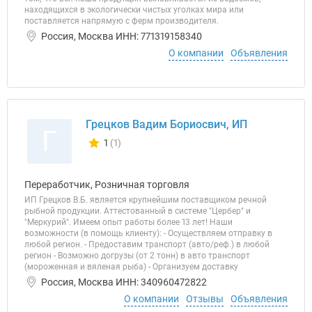
находящихся в экологически чистых уголках мира или
поставляется напрямую с ферм производителя.
Россия, Москва ИНН: 771319158340
О компании
Объявления
Грецков Вадим Бориосвич, ИП
Г
1
(1)
Количество отзывов у компании всего и сегодня
Переработчик, Розничная торговля
ИП Грецков В.Б. является крупнейшим поставщиком речной
рыбной продукции. Аттестованный в системе "Цербер" и
"Меркурий". Имеем опыт работы более 13 лет! Наши
возможности (в помощь клиенту): - Осуществляем отправку в
любой регион. - Предоставим транспорт (авто/реф.) в любой
регион - Возможно догрузы (от 2 тонн) в авто транспорт
(мороженная и вяленая рыба) - Организуем доставку
Россия, Москва ИНН: 340960472822
О компании
Отзывы
Объявления