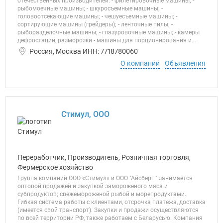
отечественных производителей: - филетировочные машины; -
рыбомоечные машины; - шкуросъемные машины; -
головоотсекающие машины; - чешуесъемные машины; -
сортирующие машины (грейдеры); - ленточные пилы; -
рыборазделочные машины; - глазуровочные машины; - камеры
дефростации, разморозки - машины для порционирования и...
Россия, Москва ИНН: 7718780060
О компании
Объявления
Стимул, ООО
Переработчик, Производитель, Розничная торговля,
Фермерское хозяйство
Группа компаний ООО «Стимул» и ООО "Айсберг " занимается
оптовой продажей и закупкой замороженого мяса и
субпродуктов; свежемороженой рыбой и морепродуктами.
Гибкая система работы с клиентами, отсрочка платежа, доставка
(имеется свой транспорт). Закупки и продажи осуществляются
по всей территории РФ, также работаем с Беларусью. Компания