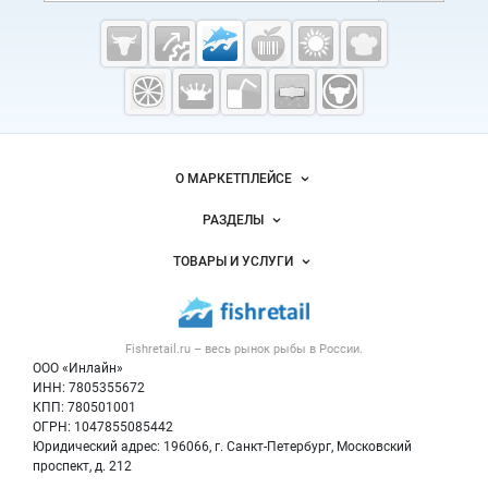
Cсылки на полезные проекты
Fishretail.ru —
рыба,
морепродукты
Важные разделы и контакты
Навигация по сайту
О МАРКЕТПЛЕЙСЕ
Новости Fishretail.ru
РАЗДЕЛЫ
Услуги и цены
Объявления
ТОВАРЫ И УСЛУГИ
Размещение рекламы
Каталог компаний
Рыбные снеки
Публичная оферта
Новости рынка
Рыба
Контактная информация
Форум
Fishretail.ru – весь
рынок рыбы
в России.
Икра
Политика обработки персональных данных
Бренды
ООО «Инлайн»
Морепродукты
Для СМИ
ИНН: 7805355672
Мониторинг
КПП: 780501001
Рыбопосадочный материал
Вакансии
ОГРН: 1047855085442
Полуфабрикаты
Юридический адрес: 196066, г. Санкт-Петербург, Московский
Блог
Консервы
проспект, д. 212