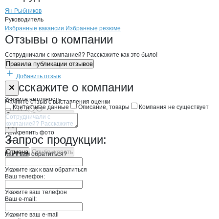
Ян Рыбников
Руководитель
Бренды
Вакансии в
компани
НАЦБИОРЕСУРСЫ
НАЦБИОРЕСУРСЫ
Избранные вакансии
Избранные резюме
Новости o
НАЦБИОРЕСУРСЫ, ООО
НАЦБИОРЕСУРС
Отзывы
о компании
Сотрудничали с компанией? Расскажите как это было!
Правила публикации отзывов
Добавить отзыв
Форма обратной связи о неточностях н
НАЦБИОРЕСУ
Расскажите
о компании
Укажите неточность
Начните отзыв с выставления оценки
Контактные данные
Описание, товары
Компания не существует
Отмена
Опубликовать
Прикрепить фото
Запрос продукции:
Отмена
Опубликовать
Как к вам обратиться?
Укажите как к вам обратиться
Ваш телефон:
Укажите ваш телефон
Ваш e-mail:
Укажите ваш e-mail