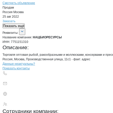
Смотреть объявление
Продам
Россия
Москва
25 авг 2022
Заказать
Показать ещё
О компании
НАЦБИОРЕСУРСЫ
Реквизиты
компании
НАЦБИОРЕСУРСЫ
Реквизиты:
Название компании:
НАЦБИОРЕСУРСЫ
ИНН:
7751151310
Описание:
Торговля оптовая рыбой, ракообразными и моллюсками, консервами и пре
Россия, Москва, Производственная улица, 11с1 - факт. адрес
Контакты
компании
НАЦБИОРЕСУРС
+7(800)000-00-..
Данные неактуальны?
Показать контакты
НАЦБИОРЕСУРСЫ
Сотрудники
компании
: