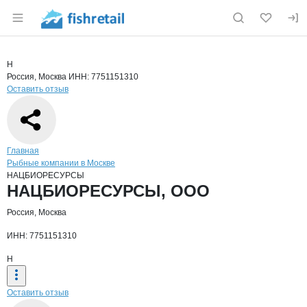
Раздел навигации по сайту fishretail.ru
Краткая информация о компании
НАЦ
Страница компании
НАЦБИОР
Страница компании
НАЦБИОРЕСУРСЫ, ООО
Н
Россия, Москва
ИНН: 7751151310
Оставить отзыв
Навигация по сайту
Главная
Рыбные компании в Москве
НАЦБИОРЕСУРСЫ
Основная информация о компании
НАЦБИОРЕСУРСЫ, ООО
Россия, Москва
ИНН: 7751151310
Н
Оставить отзыв