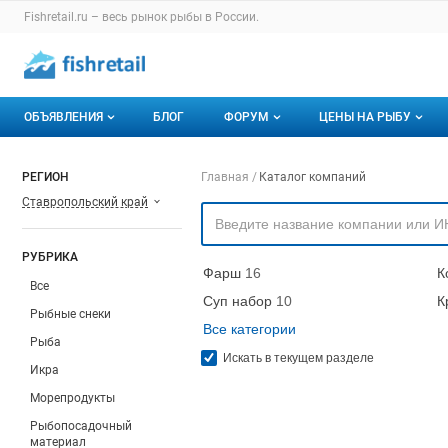
Раздел навигации по сайту fishretail.ru
Fishretail.ru – весь
рынок рыбы
в России.
Авторизация и меню пользователя
Навигация по разделам сайта fishretail.ru
ОБЪЯВЛЕНИЯ
БЛОГ
ФОРУМ
ЦЕНЫ НА РЫБУ
Объявления
Все темы
О мониторингах
Навигация по компа
РЕГИОН
Главная
Каталог компаний
Ставропольский край
Горячее предложение
Избранные
Актуальные мони
Мои объявления
С моим участием
Динамика цен
РУБРИКА
Фарш
16
К
Отзывы
Все
Суп набор
10
К
Рыбные снеки
Все категории
Рыба
Искать в текущем разделе
Икра
Морепродукты
Рыбопосадочный
материал