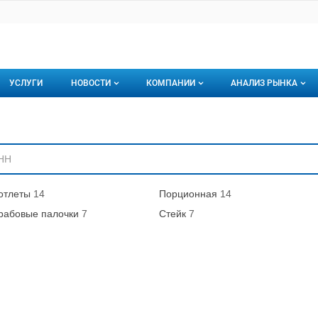
УСЛУГИ
НОВОСТИ
КОМПАНИИ
АНАЛИЗ РЫНКА
Новости рыбного рынка
Каталог компаний
ниям
торинги
О каталоге компаний
Подписаться на 
Премиум размещение
отлеты
14
Порционная
14
рабовые палочки
7
Стейк
7