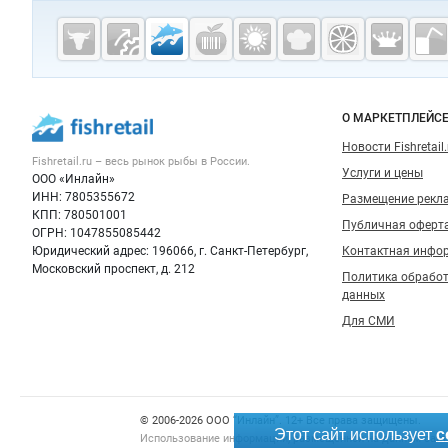
Дополнительная информация
Cсылки на полезные проекты
Fishretail.ru —
рыба,
морепродукты
Важные разделы и контакты
Навигация п
О МАРКЕТПЛЕЙС
Новости Fishretail.
Fishretail.ru – весь
рынок рыбы
в России.
Услуги и цены
ООО «Инлайн»
ИНН: 7805355672
Размещение рекл
КПП: 780501001
Публичная оферт
ОГРН: 1047855085442
Юридический адрес: 196066, г. Санкт-Петербург,
Контактная инфо
Московский проспект, д. 212
Политика обрабо
данных
Для СМИ
Fishretail теперь и в MAX
Счетчики, авторское право, логотипы
© 2006‑2026 ООО “Инлайн”. 12+ Все права защищены.
Этот сайт использует
c
Использование информации, размещенной на данном сайте
Канал Fishretail.ru в MAX — бесплатные объявления