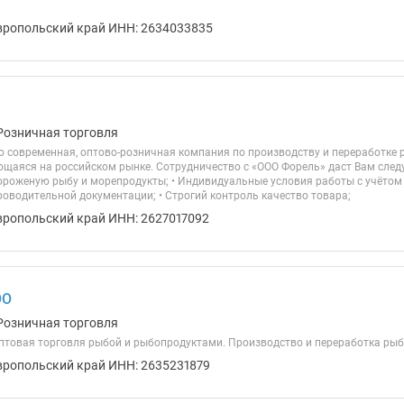
вропольский край ИНН: 2634033835
Розничная торговля
то современная, оптово-розничная компания по производству и переработке
щаяся на российском рынке. Сотрудничество с «ООО Форель» даст Вам след
ороженую рыбу и морепродукты; • Индивидуальные условия работы с учётом
роводительной документации; • Строгий контроль качество товара;
вропольский край ИНН: 2627017092
ОО
Розничная торговля
птовая торговля рыбой и рыбопродуктами. Производство и переработка рыб
вропольский край ИНН: 2635231879