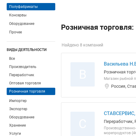
Полуфабрикаты
Консервы
Оборудование
Розничная торговля:
Прочее
Найдено 8 компаний
ВИДЫ ДЕЯТЕЛЬНОСТИ
Все
Васильева Н.В
Производитель
В
Розничная торг
Переработчик
Магазин рыбной 
Оптовая торговля
Россия, Ста
Розничная торговля
Импортер
Экспортер
СТАВСЕРВИС,
Оборудование
С
Переработчик, 
Хранение
Производственно-
морепродуктов (46
Услуги