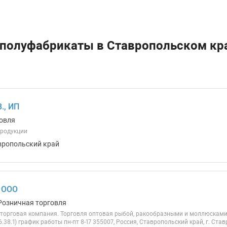
 полуфабрикаты в Ставропольском кр
., ИП
овля
продукции
вропольский край
 ООО
Розничная торговля
торговая компания. Торговля оптовая рыбой, ракообразными и моллюсками,
.38.1) график работы пн-пт 8-17 355007, Россия, Ставропольский край, г. Ста