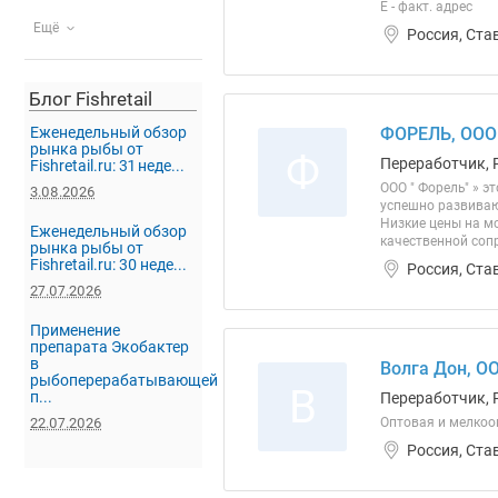
Е - факт. адрес
Ещё
Россия, Ста
Блог Fishretail
Еженедельный обзор
ФОРЕЛЬ, ООО
рынка рыбы от
Ф
Переработчик, 
Fishretail.ru: 31 неде...
ООО " Форель" » э
3.08.2026
успешно развиваю
Низкие цены на м
Еженедельный обзор
качественной соп
рынка рыбы от
Fishretail.ru: 30 неде...
Россия, Ста
27.07.2026
Применение
препарата Экобактер
в
Волга Дон, О
рыбоперерабатывающей
В
п...
Переработчик, 
22.07.2026
Оптовая и мелкоо
Россия, Ста