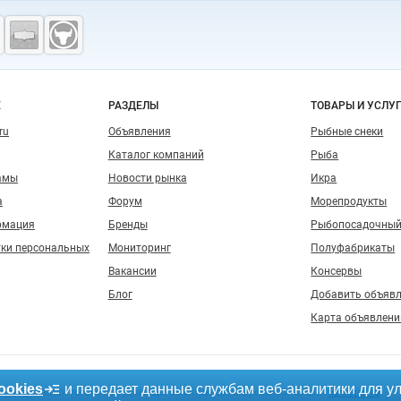
о сайту
Е
РАЗДЕЛЫ
ТОВАРЫ И УСЛУ
ru
Объявления
Рыбные снеки
Каталог компаний
Рыба
амы
Новости рынка
Икра
а
Форум
Морепродукты
рмация
Бренды
Рыбопосадочный
тки персональных
Мониторинг
Полуфабрикаты
Вакансии
Консервы
Блог
Добавить объяв
Карта объявлени
ookies
и передает данные службам веб-аналитики для у
, допускается только при размещении активной гиперссылки на сайт
fishretail.ru