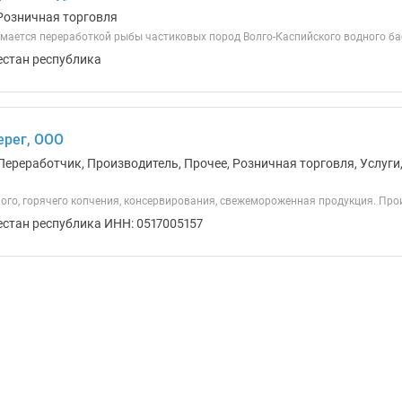
Розничная торговля
мается переработкой рыбы частиковых пород Волго-Каспийского водного ба
естан республика
ерег, ООО
Переработчик, Производитель, Прочее, Розничная торговля, Услуги
ого, горячего копчения, консервирования, свежемороженная продукция. Про
естан республика ИНН: 0517005157