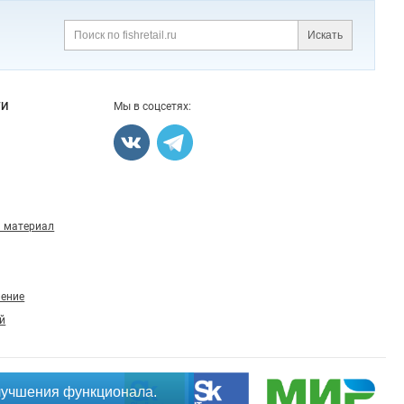
Искать
Поиск
ГИ
Мы в соцсетях:
 материал
ление
й
лучшения функционала.