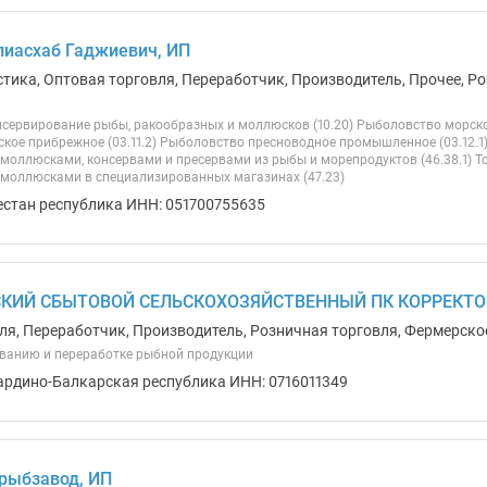
иасхаб Гаджиевич, ИП
стика, Оптовая торговля, Переработчик, Производитель, Прочее, Ро
нсервирование рыбы, ракообразных и моллюсков (10.20) Рыболовство морско
кое прибрежное (03.11.2) Рыболовство пресноводное промышленное (03.12.1)
моллюсками, консервами и пресервами из рыбы и морепродуктов (46.38.1) Т
моллюсками в специализированных магазинах (47.23)
естан республика ИНН: 051700755635
КИЙ СБЫТОВОЙ СЕЛЬСКОХОЗЯЙСТВЕННЫЙ ПК КОРРЕКТОР
ля, Переработчик, Производитель, Розничная торговля, Фермерско
ванию и переработке рыбной продукции
ардино-Балкарская республика ИНН: 0716011349
рыбзавод, ИП