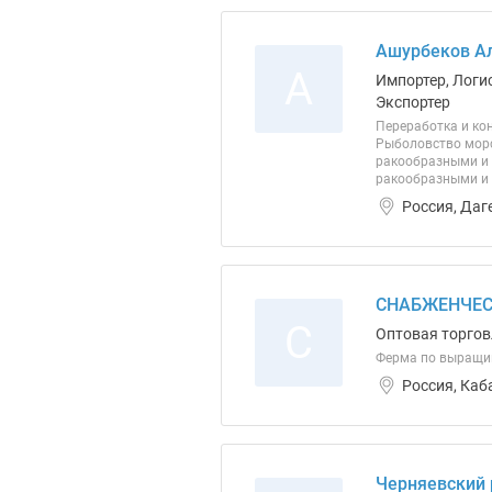
Ашурбеков Ал
А
Импортер, Логи
Экспортер
Переработка и ко
Рыболовство морс
ракообразными и 
ракообразными и 
Россия, Даг
СНАБЖЕНЧЕС
С
Оптовая торгов
Ферма по выращи
Россия, Каб
Черняевский 