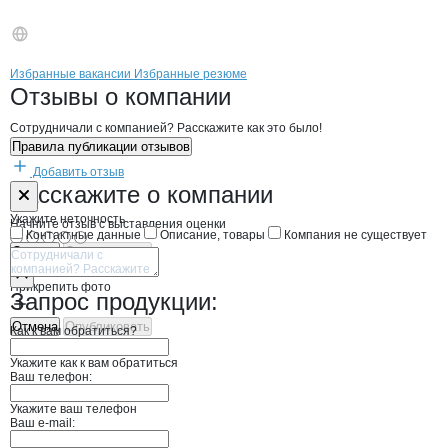
Бренды
Вакансии в
компани
ДЕЛУР ТРК
ДЕЛУР ТРК
Избранные вакансии
Избранные резюме
Новости o
ДЕЛУР ТРК, ООО
ДЕЛУР ТРК
Отзывы
о компании
Сотрудничали с компанией? Расскажите как это было!
Правила публикации отзывов
Добавить отзыв
Форма обратной связи о неточностях н
ДЕЛУР ТРК
Расскажите
о компании
Укажите неточность
Начните отзыв с выставления оценки
Контактные данные
Описание, товары
Компания не существует
Отмена
Опубликовать
Прикрепить фото
Запрос продукции:
Отмена
Опубликовать
Как к вам обратиться?
Укажите как к вам обратиться
Ваш телефон:
Укажите ваш телефон
Ваш e-mail: