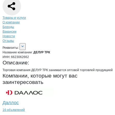
Навигация по странице
компании
ДЕЛУ
Товары и услуги
О компании
Бренды
Вакансии
Новости
Отзывы
О компании
ДЕЛУР ТРК
Реквизиты
компании
ДЕЛУР ТРК
Реквизиты:
Название компании:
ДЕЛУР ТРК
ИНН:
6623062662
Описание:
Торговая компания ДЕЛУР ТРК занимается оптовой торговлей продукцией
Компании, которые могут вас
заинтересовать
Даллос
16 объявлений