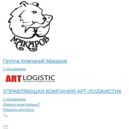
Группа Компаний Макаров
2 объявления
УПРАВЛЯЮЩАЯ КОМПАНИЯ АРТ-ЛОДЖИСТИК
1 объявление
Контакты
компании
ДЕЛУР ТРК
+7(800)000-00-..
Данные неактуальны?
Показать контакты