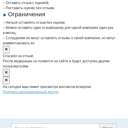
– Оставить отзыв с оценкой;
– Поставить оценку без отзыва.
Ограничения
– Нельзя оставлять отзыв без оценки;
– Можно оставить один отзыв/оценку для одной компании один раз
в месяц;
– Сотрудники не могут оставлять отзывы о своей компании, но могут
комментировать их.
Спасибо за отзыв!
После модерации он появится на сайте и будет доступен другим
пользователям.
На сегодня ваш лимит просмотра контактов исчерпан.
Получить неограниченный доступ
Дополнительная информация
Поиск по сайту и ссы