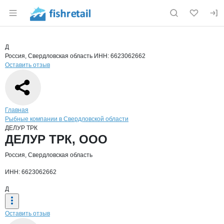
Раздел навигации по сайту fishretail.ru
Краткая информация о компании
ДЕЛУ
Страница компании
ДЕЛУР ТР
Страница компании
ДЕЛУР ТРК, ООО
Д
Россия, Свердловская область
ИНН: 6623062662
Оставить отзыв
Навигация по сайту
Главная
Рыбные компании в Свердловской области
ДЕЛУР ТРК
Основная информация о компании
ДЕЛУР ТРК, ООО
Россия, Свердловская область
ИНН: 6623062662
Д
Оставить отзыв