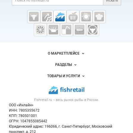
Искать
Cсылки на полезные проекты
Fishretail.ru —
рыба,
морепродукты
Важные разделы и контакты
Навигация по сайту
О МАРКЕТПЛЕЙСЕ
Новости Fishretail.ru
РАЗДЕЛЫ
Услуги и цены
Объявления
ТОВАРЫ И УСЛУГИ
Размещение рекламы
Каталог компаний
Рыбные снеки
Публичная оферта
Новости рынка
Рыба
Контактная информация
Форум
Fishretail.ru – весь
рынок рыбы
в России.
Икра
Политика обработки персональных данных
Бренды
ООО «Инлайн»
Морепродукты
Для СМИ
ИНН: 7805355672
Мониторинг
КПП: 780501001
Рыбопосадочный материал
Вакансии
ОГРН: 1047855085442
Полуфабрикаты
Юридический адрес: 196066, г. Санкт-Петербург, Московский
Блог
Консервы
проспект, д. 212