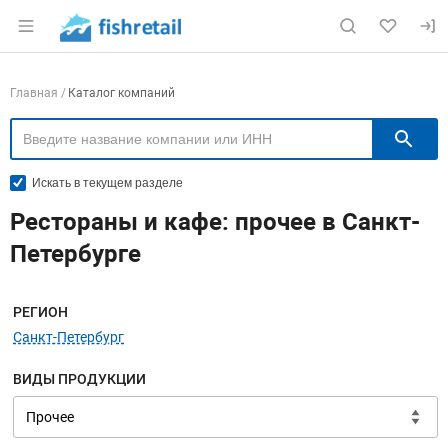
Раздел навигации по сайту fishretail.ru
Навигация по компаниям
Главная
Каталог компаний
П
Искать в текущем разделе
Рестораны и кафе: прочее в Санкт-
Петербурге
Меню навигации
РЕГИОН
Санкт-Петербург
ВИДЫ ПРОДУКЦИИ