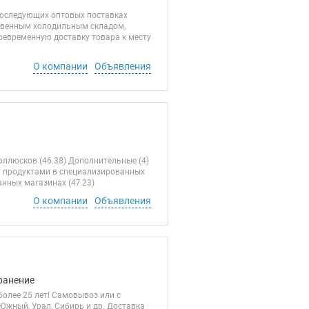
последующих оптовых поставках
ственным холодильным складом,
оевременную доставку товара к месту
О компании
Объявления
ллюсков (46.38) Дополнительные (4)
и продуктами в специализированных
нных магазинах (47.23)
О компании
Объявления
Хранение
более 25 лет! Самовывоз или с
Южный, Урал, Сибирь и др. Доставка