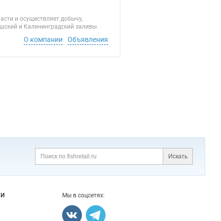
асти и осуществляет добычу,
ршский и Калининградский заливы.
О компании
Объявления
Искать
Поиск
ГИ
Мы в соцсетях: