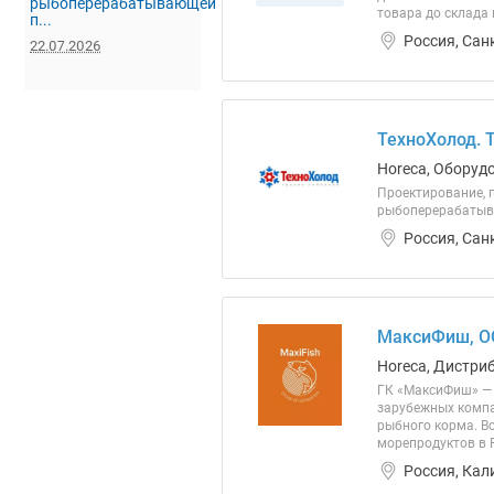
рыбоперерабатывающей
товара до склада
п...
Россия, Сан
22.07.2026
ТехноХолод. 
Horeca, Оборуд
Проектирование, п
рыбоперерабатыв
Россия, Сан
МаксиФиш, О
Horeca, Дистри
ГК «МаксиФиш» — 
зарубежных компа
рыбного корма. Вс
морепродуктов в 
Россия, Кал