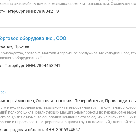
 клиента автомобильным или железнодорожным транспортом. Оказываем склад
кт-Петербург ИНН: 7819042119
Торговое оборудование., ООО
ование, Прочее
роизводство, поставка, монтаж и сервисное обслуживание холодильного, тех
ающего оборудования!!!
кт-Петербург ИНН: 7804458241
ОО
бьютер, Импортер, Оптовая торговля, Переработчик, Производитель,
это международная вертикально-интегрированная группа компаний, в котор
ний полного цикла, реализующих масштабные проекты по переработке рыбн
его за 1,5 лет с момента основания компания стала одним из значительных 
России и Евросоюзе. Быстроразвивающаяся Группа Компаний, головной офис 
ининградская область ИНН: 3906374667