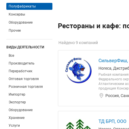
Полуфабрикаты
Консервы
Оборудование
Рестораны и кафе: п
Прочее
Найдено 9 компаний
ВИДЫ ДЕЯТЕЛЬНОСТИ
Все
СильверФиш,
Производитель
Horeca, Дистри
Переработчик
Рыбная компания 
Оптовая торговля
Федерального окр
Атлантическим ас
Розничная торговля
продукция Консер
Импортер
Россия, Сан
Экспортер
Оборудование
Хранение
ТД БРП, ООО
Услуги