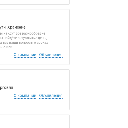
уги, Хранение
ы найдут всё разнообразие
вы найдёте актуальные цены,
а все ваши вопросы о сроках
ню или...
О компании
Объявления
орговля
О компании
Объявления