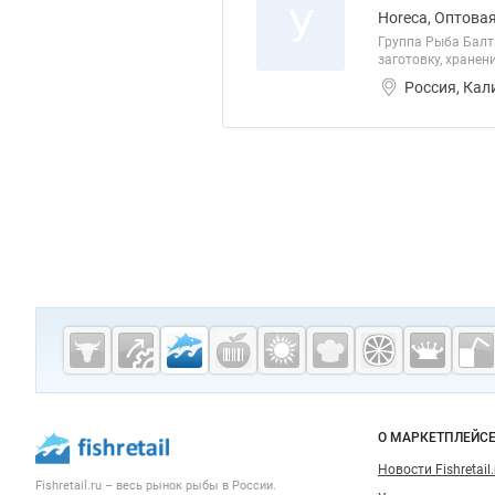
У
Horeca, Оптова
Группа Рыба Балт
заготовку, хране
Россия, Кал
Дополнительная информация
Cсылки на полезные проекты
Fishretail.ru —
рыба,
морепродукты
Важные разделы и контакты
Навигация п
О МАРКЕТПЛЕЙС
Новости Fishretail.
Fishretail.ru – весь
рынок рыбы
в России.