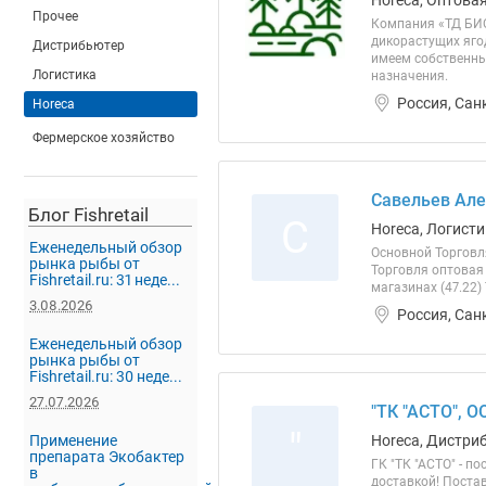
Horeca, Оптова
Прочее
Компания «ТД БИО
дикорастущих яго
Дистрибьютер
имеем собственны
Логистика
назначения.
Россия, Сан
Horeca
Фермерское хозяйство
Савельев Але
Блог Fishretail
С
Horeca, Логист
Еженедельный обзор
Основной Торговл
рынка рыбы от
Торговля оптовая
Fishretail.ru: 31 неде...
магазинах (47.22
3.08.2026
Россия, Сан
Еженедельный обзор
рынка рыбы от
Fishretail.ru: 30 неде...
27.07.2026
"ТК "АСТО", О
"
Применение
Horeca, Дистри
препарата Экобактер
ГК "ТК "АСТО" - п
в
доставкой! Поста