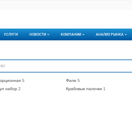
УСЛУГИ
НОВОСТИ
КОМПАНИИ
АНАЛИЗ РЫНКА
Новости рыбного рынка
Каталог компаний
ниям
торинги
О каталоге компаний
Подписаться на 
Премиум размещение
орционная
5
Филе
5
уп набор
2
Крабовые палочки
1