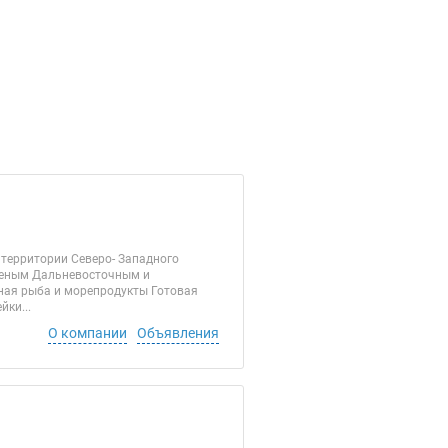
 территории Северо- Западного
оженым Дальневосточным и
ная рыба и морепродукты Готовая
ки...
О компании
Объявления