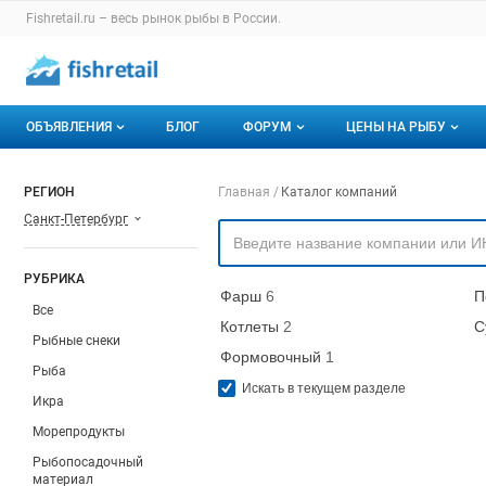
Раздел навигации по сайту fishretail.ru
Fishretail.ru – весь
рынок рыбы
в России.
Авторизация и меню пользователя
Навигация по разделам сайта fishretail.ru
ОБЪЯВЛЕНИЯ
БЛОГ
ФОРУМ
ЦЕНЫ НА РЫБУ
Объявления
Все темы
О мониторингах
Навигация по компа
РЕГИОН
Главная
Каталог компаний
Санкт-Петербург
Горячее предложение
Избранные
Актуальные мони
Мои объявления
С моим участием
Динамика цен
РУБРИКА
Фарш
6
П
Отзывы
Все
Котлеты
2
С
Рыбные снеки
Формовочный
1
Рыба
Искать в текущем разделе
Икра
Морепродукты
Рыбопосадочный
материал