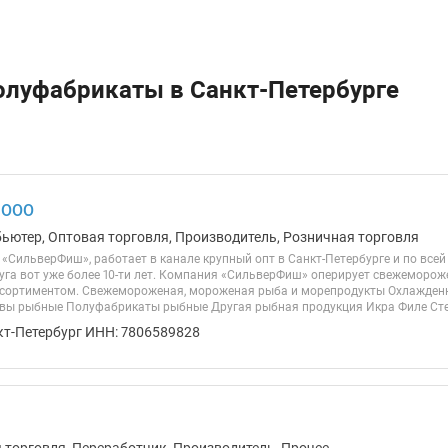
олуфабрикаты в Санкт-Петербурге
 ООО
бьютер, Оптовая торговля, Производитель, Розничная торговля
«СильверФиш», работает в канале крупный опт в Санкт-Петербурге и по всей
уга вот уже более 10-ти лет. Компания «СильверФиш» оперирует свежемор
сортиментом. Свежемороженая, мороженая рыба и морепродукты Охлажден
вы рыбные Полуфабрикаты рыбные Другая рыбная продукция Икра Филе Стей
кт-Петербург ИНН: 7806589828