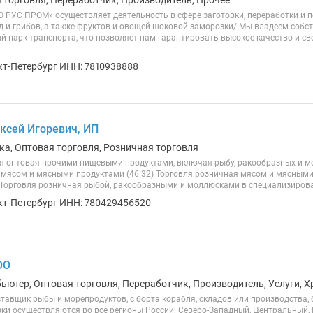
я торговля, Переработчик, Производитель, Прочее
 РУС ПРОМ» осуществляет деятельность в сфере заготовки, переработки и 
д и грибов, а также фруктов и овощей шоковой заморозки/ Мы владеем соб
й парк транспорта, что позволяет нам гарантировать высокое качество и св
кт-Петербург ИНН: 7810938888
ксей Игоревич, ИП
ика, Оптовая торговля, Розничная торговля
я оптовая прочими пищевыми продуктами, включая рыбу, ракообразных и мо
 мясом и мясными продуктами (46.32) Торговля розничная мясом и мясным
) Торговля розничная рыбой, ракообразными и моллюсками в специализирова
кт-Петербург ИНН: 780429456520
ОО
бьютер, Оптовая торговля, Переработчик, Производитель, Услуги, 
оставщик рыбы и морепродуктов, с борта корабля, складов или производства, 
вки осуществляются во все регионы России: Северо-Западный, Центральный, 