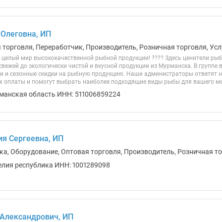
Олеговна, ИП
 торговля, Переработчик, Производитель, Розничная торговля, Усл
целый мир высококачественной рыбной продукции! ???? Здесь ценители рыб
свежей до экологически чистой и вкусной продукции из Мурманска. В группе 
и и сезонные скидки на рыбную продукцию. Наши администраторы ответят н
ях оплаты и помогут выбрать наиболее подходящие виды рыбы для вашего ме
манская область ИНН: 511006859224
я Сергеевна, ИП
ика, Оборудование, Оптовая торговля, Производитель, Розничная т
елия республика ИНН: 1001289098
 Александрович, ИП