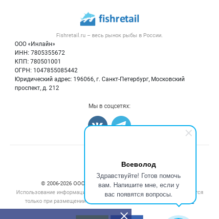
Каталог компаний
Рыбные снеки
Публичная оферта
Новости рынка
Рыба
Контактная информация
Форум
Fishretail.ru – весь
рынок рыбы
в России.
Икра
Политика обработки персональных данных
Бренды
ООО «Инлайн»
Морепродукты
Для СМИ
ИНН: 7805355672
Мониторинг
КПП: 780501001
Рыбопосадочный материал
Вакансии
ОГРН: 1047855085442
Полуфабрикаты
Юридический адрес: 196066, г. Санкт-Петербург, Московский
Блог
Консервы
проспект, д. 212
Добавить объявление
Мы в соцсетях:
Карта объявлений
Счетчики, авторское право, логотипы
Всеволод
Здравствуйте! Готов помочь
вам. Напишите мне, если у
© 2006‑2026 ООО “Инлайн”. 12+ Все права защищены.
Использование информации, размещенной на данном сайте, допускается
вас появятся вопросы.
только при размещении активной гиперссылки на сайт
fishretail.ru