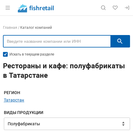
Раздел навигации по сайту fishretail.ru
Навигация по компаниям
Главная
Каталог компаний
П
Искать в текущем разделе
Рестораны и кафе: полуфабрикаты
в Татарстане
Меню навигации
РЕГИОН
Татарстан
ВИДЫ ПРОДУКЦИИ