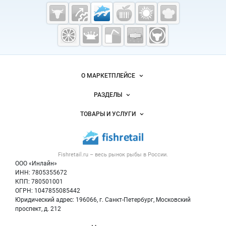
Cсылки на полезные проекты
Fishretail.ru —
рыба,
морепродукты
Важные разделы и контакты
Навигация по сайту
О МАРКЕТПЛЕЙСЕ
Новости Fishretail.ru
РАЗДЕЛЫ
Услуги и цены
Объявления
ТОВАРЫ И УСЛУГИ
Размещение рекламы
Каталог компаний
Рыбные снеки
Публичная оферта
Новости рынка
Рыба
Контактная информация
Форум
Fishretail.ru – весь
рынок рыбы
в России.
Икра
Политика обработки персональных данных
Бренды
ООО «Инлайн»
Морепродукты
Для СМИ
ИНН: 7805355672
Мониторинг
КПП: 780501001
Рыбопосадочный материал
Вакансии
ОГРН: 1047855085442
Полуфабрикаты
Юридический адрес: 196066, г. Санкт-Петербург, Московский
Блог
Консервы
проспект, д. 212
Добавить объявление