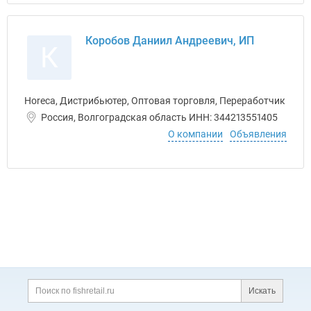
Коробов Даниил Андреевич, ИП
К
Horeca, Дистрибьютер, Оптовая торговля, Переработчик
Россия, Волгоградская область ИНН: 344213551405
О компании
Объявления
Дополнительная информация
Поиск по сайту и ссы
Искать