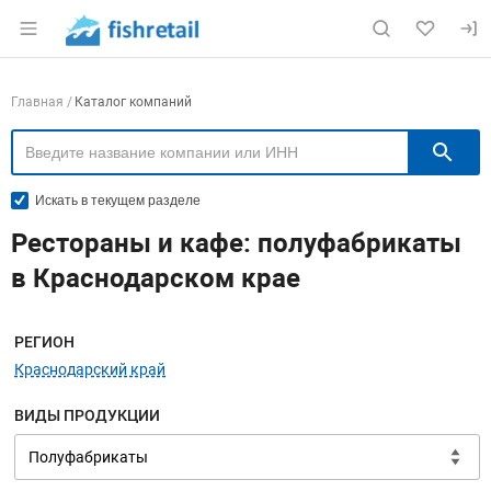
Раздел навигации по сайту fishretail.ru
Навигация по компаниям
Главная
Каталог компаний
П
Искать в текущем разделе
Рестораны и кафе: полуфабрикаты
в Краснодарском крае
Меню навигации
РЕГИОН
Краснодарский край
ВИДЫ ПРОДУКЦИИ