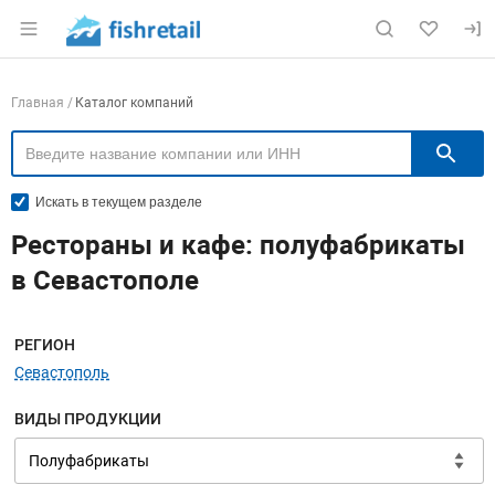
Раздел навигации по сайту fishretail.ru
Навигация по компаниям
Главная
Каталог компаний
П
Искать в текущем разделе
Рестораны и кафе: полуфабрикаты
в Севастополе
Меню навигации
РЕГИОН
Севастополь
ВИДЫ ПРОДУКЦИИ