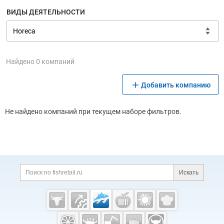
ВИДЫ ДЕЯТЕЛЬНОСТИ
Найдено 0 компаний
Добавить компанию
Не найдено компаний при текущем наборе фильтров.
Дополнительная информация
Поиск по сайту и ссы
Искать
Cсылки на полезные проекты
Fishretail.ru —
рыба,