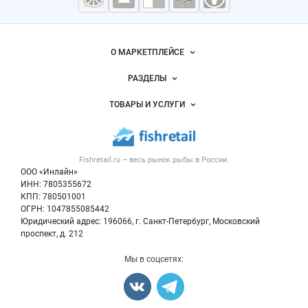
морепродукты
Важные разделы и контакты
Навигация по сайту
О МАРКЕТПЛЕЙСЕ
Новости Fishretail.ru
РАЗДЕЛЫ
Услуги и цены
Объявления
ТОВАРЫ И УСЛУГИ
Размещение рекламы
Каталог компаний
Рыбные снеки
Публичная оферта
Новости рынка
Рыба
Контактная информация
Форум
Fishretail.ru – весь
рынок рыбы
в России.
Икра
Политика обработки персональных данных
Бренды
ООО «Инлайн»
Морепродукты
Для СМИ
ИНН: 7805355672
Мониторинг
КПП: 780501001
Рыбопосадочный материал
Вакансии
ОГРН: 1047855085442
Полуфабрикаты
Юридический адрес: 196066, г. Санкт-Петербург, Московский
Блог
Консервы
проспект, д. 212
Добавить объявление
Мы в соцсетях:
Карта объявлений