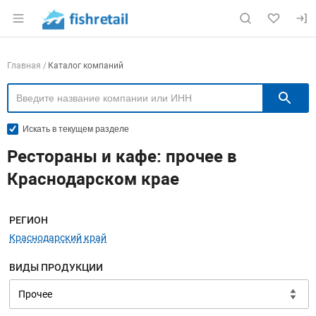
Раздел навигации по сайту fishretail.ru
Навигация по компаниям
Главная
Каталог компаний
П
Искать в текущем разделе
Рестораны и кафе: прочее в
Краснодарском крае
Меню навигации
РЕГИОН
Краснодарский край
ВИДЫ ПРОДУКЦИИ