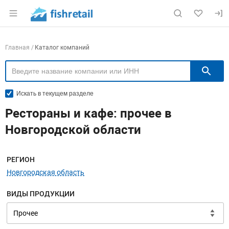
Раздел навигации по сайту fishretail.ru
Навигация по компаниям
Главная
Каталог компаний
П
Искать в текущем разделе
Рестораны и кафе: прочее в
Новгородской области
Меню навигации
РЕГИОН
Новгородская область
ВИДЫ ПРОДУКЦИИ