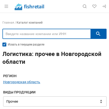
Раздел навигации по сайту fishretail.ru
Навигация по компаниям
Главная
Каталог компаний
П
Искать в текущем разделе
Логистика: прочее в Новгородской
области
Меню навигации
РЕГИОН
Новгородская область
ВИДЫ ПРОДУКЦИИ