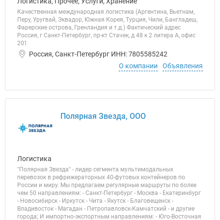
Логистика, Прочее, Услуги, Хранение
Качественная международная логистика (Аргентина, Вьетнам,
Перу, Уругвай, Эквадор, Южная Корея, Турция, Чили, Бангладеш,
Фарерские острова, Гренландия и т.д.) Фактический адрес
Россия, г Санкт-Петербург, пр-кт Стачек, д 48 к 2 литера А, офис
201
Россия, Санкт-Петербург ИНН: 7805585242
О компании
Объявления
Полярная Звезда, ООО
Логистика
"Полярная Звезда" - лидер сегмента мультимодальных
перевозок в рефрижераторных 40-футовых контейнеров по
России и миру. Мы предлагаем регулярные маршруты по более
чем 50 направлениям: - Санкт-Петербург - Москва - Екатеринбург
- Новосибирск - Иркутск - Чита - Якутск - Благовещенск -
Владивосток - Магадан - Петропавловск-Камчатский - и другие
города; И импортно-экспортным направлениям: - Юго-Восточная