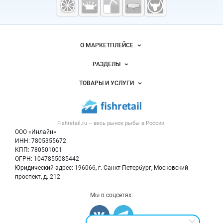
рыба,
морепродукты
Важные разделы и контакты
Навигация по сайту
О МАРКЕТПЛЕЙСЕ
Новости Fishretail.ru
РАЗДЕЛЫ
Услуги и цены
Объявления
ТОВАРЫ И УСЛУГИ
Размещение рекламы
Каталог компаний
Рыбные снеки
Публичная оферта
Новости рынка
Рыба
Контактная информация
Форум
Fishretail.ru – весь
рынок рыбы
в России.
Икра
Политика обработки персональных данных
Бренды
ООО «Инлайн»
Морепродукты
Для СМИ
ИНН: 7805355672
Мониторинг
КПП: 780501001
Рыбопосадочный материал
Вакансии
ОГРН: 1047855085442
Полуфабрикаты
Юридический адрес: 196066, г. Санкт-Петербург, Московский
Блог
Консервы
проспект, д. 212
Добавить объявление
Мы в соцсетях:
Карта объявлений