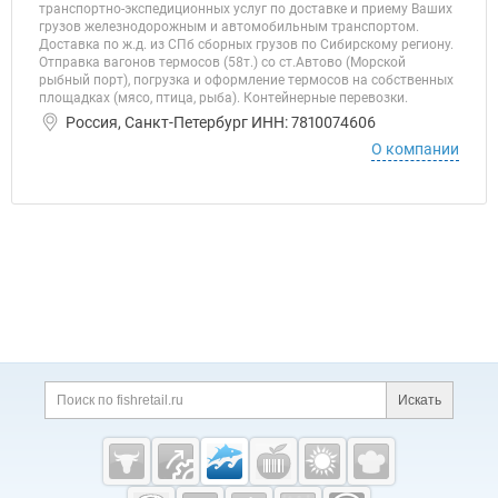
транспортно-экспедиционных услуг по доставке и приему Ваших
грузов железнодорожным и автомобильным транспортом.
Доставка по ж.д. из СПб сборных грузов по Сибирскому региону.
Отправка вагонов термосов (58т.) со ст.Автово (Морской
рыбный порт), погрузка и оформление термосов на собственных
площадках (мясо, птица, рыба). Контейнерные перевозки.
Россия, Санкт-Петербург ИНН: 7810074606
О компании
Дополнительная информация
Поиск по сайту и ссы
Искать
Cсылки на полезные проекты
Fishretail.ru —