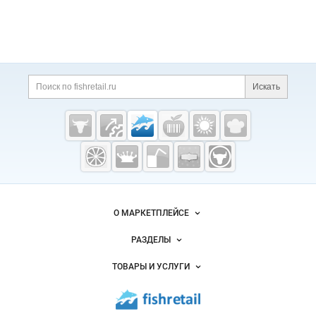
Дополнительная информация
Поиск по сайту и ссы
Искать
Cсылки на полезные проекты
Fishretail.ru —
рыба,
морепродукты
Важные разделы и контакты
Навигация по сайту
О МАРКЕТПЛЕЙСЕ
Новости Fishretail.ru
РАЗДЕЛЫ
Услуги и цены
Объявления
ТОВАРЫ И УСЛУГИ
Размещение рекламы
Каталог компаний
Рыбные снеки
Публичная оферта
Новости рынка
Рыба
Контактная информация