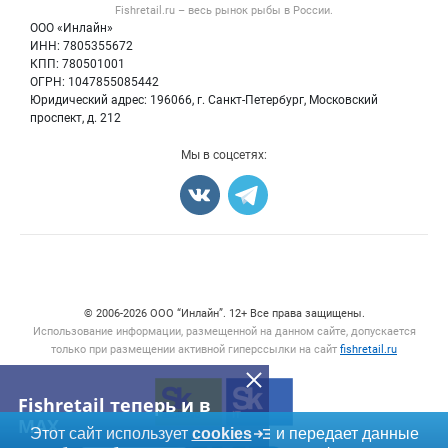
Форум
Fishretail.ru – весь
рынок рыбы
в России.
Икра
Политика обработки персональных данных
Бренды
ООО «Инлайн»
Морепродукты
Для СМИ
ИНН: 7805355672
Мониторинг
КПП: 780501001
Рыбопосадочный материал
Вакансии
ОГРН: 1047855085442
Полуфабрикаты
Юридический адрес: 196066, г. Санкт-Петербург, Московский
Блог
Консервы
проспект, д. 212
Добавить объявление
Мы в соцсетях:
Карта объявлений
Счетчики, авторское право, логотипы
© 2006‑2026 ООО “Инлайн”. 12+ Все права защищены.
Использование информации, размещенной на данном сайте, допускается
только при размещении активной гиперссылки на сайт
fishretail.ru
Fishretail теперь и в
MAX
Этот сайт использует
cookies
и передает данные