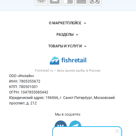
морепродукты
Важные разделы и контакты
Навигация по сайту
О МАРКЕТПЛЕЙСЕ
Новости Fishretail.ru
РАЗДЕЛЫ
Услуги и цены
Объявления
ТОВАРЫ И УСЛУГИ
Размещение рекламы
Каталог компаний
Рыбные снеки
Публичная оферта
Новости рынка
Рыба
Контактная информация
Форум
Fishretail.ru – весь
рынок рыбы
в России.
Икра
Политика обработки персональных данных
Бренды
ООО «Инлайн»
Морепродукты
Для СМИ
ИНН: 7805355672
Мониторинг
КПП: 780501001
Рыбопосадочный материал
Вакансии
ОГРН: 1047855085442
Полуфабрикаты
Юридический адрес: 196066, г. Санкт-Петербург, Московский
Блог
Консервы
проспект, д. 212
Добавить объявление
Мы в соцсетях:
Карта объявлений