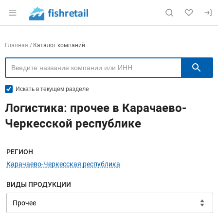
Раздел навигации по сайту fishretail.ru
Навигация по компаниям
Главная
Каталог компаний
П
Искать в текущем разделе
Логистика: прочее в Карачаево-
Черкесской республике
Меню навигации
РЕГИОН
Карачаево-Черкесская республика
ВИДЫ ПРОДУКЦИИ