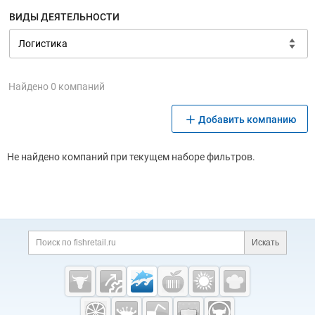
ВИДЫ ДЕЯТЕЛЬНОСТИ
Найдено 0 компаний
Добавить компанию
Не найдено компаний при текущем наборе фильтров.
Дополнительная информация
Поиск по сайту и ссы
Искать
Cсылки на полезные проекты
Fishretail.ru —
рыба,