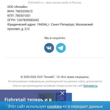
Форум
Fishretail.ru – весь
рынок рыбы
в России.
Икра
Политика обработки персональных данных
Бренды
ООО «Инлайн»
Морепродукты
Для СМИ
ИНН: 7805355672
Мониторинг
КПП: 780501001
Рыбопосадочный материал
Вакансии
ОГРН: 1047855085442
Полуфабрикаты
Юридический адрес: 196066, г. Санкт-Петербург, Московский
Блог
Консервы
проспект, д. 212
Добавить объявление
Мы в соцсетях:
Карта объявлений
Счетчики, авторское право, логотипы
© 2006‑2026 ООО “Инлайн”. 12+ Все права защищены.
Использование информации, размещенной на данном сайте, допускается
только при размещении активной гиперссылки на сайт
fishretail.ru
Fishretail теперь и в
MAX
Этот сайт использует
cookies
и передает данные