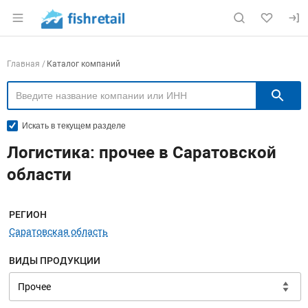
Раздел навигации по сайту fishretail.ru
Навигация по компаниям
Главная
Каталог компаний
П
Искать в текущем разделе
Логистика: прочее в Саратовской
области
Меню навигации
РЕГИОН
Саратовская область
ВИДЫ ПРОДУКЦИИ