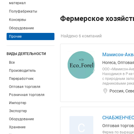
материал
Полуфабрикаты
Фермерское хозяйств
Консервы
Оборудование
Найдено 6 компаний
Прочее
ВИДЫ ДЕЯТЕЛЬНОСТИ
Мамисон-Акв
Horeca, Оптова
Все
ООО «Мамисон-Ак
Производитель
Находимся в Р-ке
Переработчик
с природным запо
ледниковыми река
Оптовая торговля
Россия, Сев
Розничная торговля
Импортер
Экспортер
СНАБЖЕНЧЕС
Оборудование
С
Оптовая торгов
Хранение
Ферма по выращи