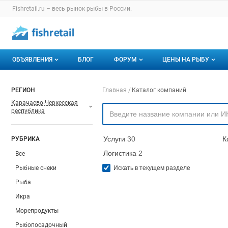
Раздел навигации по сайту fishretail.ru
Fishretail.ru – весь
рынок рыбы
в России.
Авторизация и меню пользователя
Навигация по разделам сайта fishretail.ru
ОБЪЯВЛЕНИЯ
БЛОГ
ФОРУМ
ЦЕНЫ НА РЫБУ
Объявления
Все темы
О мониторингах
Навигация по компа
РЕГИОН
Главная
Каталог компаний
Карачаево-Черкесская
Горячее предложение
Избранные
Актуальные мони
республика
Мои объявления
С моим участием
Динамика цен
Услуги
30
К
РУБРИКА
Отзывы
Логистика
2
Все
Рыбные снеки
Искать в текущем разделе
Рыба
Икра
Морепродукты
Рыбопосадочный