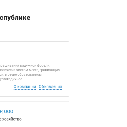
еспублике
ыращивания радужной форели.
логически чистом месте, граничащим
ря, в озере образованном
глогодичное...
О компании
Объявления
, ООО
е хозяйство