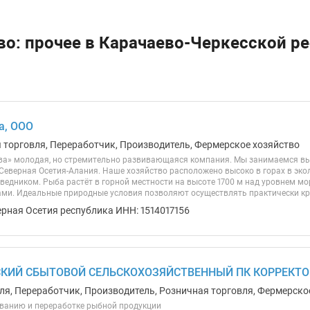
о: прочее в Карачаево-Черкесской р
а, ООО
я торговля, Переработчик, Производитель, Фермерское хозяйство
ва» молодая, но стремительно развивающаяся компания. Мы занимаемся в
 Северная Осетия-Алания. Наше хозяйство расположено высоко в горах в эко
ведником. Рыба растёт в горной местности на высоте 1700 м над уровнем мо
ми. Идеальные природные условия позволяют осуществлять практически кру
ерная Осетия республика ИНН: 1514017156
КИЙ СБЫТОВОЙ СЕЛЬСКОХОЗЯЙСТВЕННЫЙ ПК КОРРЕКТОР
ля, Переработчик, Производитель, Розничная торговля, Фермерско
ванию и переработке рыбной продукции