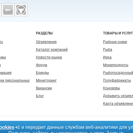
о сайту
Е
РАЗДЕЛЫ
ТОВАРЫ И УСЛУ
ru
Объявления
Рыбные снеки
Каталог компаний
Рыба
амы
Новости рынка
Икра
а
Форум
Морепродукты
рмация
Бренды
Рыбопосадочный
тки персональных
Мониторинг
Полуфабрикаты
Вакансии
Консервы
Блог
Добавить объяв
Карта объявлени
ookies
и передает данные службам веб-аналитики для у
, допускается только при размещении активной гиперссылки на сайт
fishretail.ru