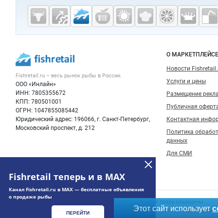
Дополнительная информация
Cсылки на полезные проекты
Fishretail.ru —
рыба,
морепродукты
Важные разделы и контакты
Навигация п
О МАРКЕТПЛЕЙС
Новости Fishretail.
Fishretail.ru – весь
рынок рыбы
в России.
Услуги и цены
ООО «Инлайн»
ИНН: 7805355672
Размещение рекл
КПП: 780501001
Публичная оферт
ОГРН: 1047855085442
Юридический адрес: 196066, г. Санкт-Петербург,
Контактная инфо
Московский проспект, д. 212
Политика обрабо
данных
Для СМИ
Fishretail теперь и в MAX
Канал Fishretail.ru в MAX — бесплатные объявления
о продаже рыбы
Счетчики, авторское право, логотипы
© 2006‑2026 ООО “Инлайн”. 12+ Все права защищены.
Этот сайт использует
c
Использование информации, размещенной на данном сайте
ПЕРЕЙТИ