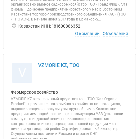
организовано рыбное садковое хозяйство ТОО «Гранд Фиш». Эта
фирма – дочернее предприятие известного у нас в Восточном
Казахстане торгово-производственного объединения «АС» (ТОО
«ТПО АС»). В начале июня 2017 года в Ермаковку...
Казахстан ИНН: 181600886352
О компании
Объявления
VZMORIE KZ, ТОО
V
Фермерское хозяйство
VZMORIE KZ эксклюзивный представитель ТОО "Kaz Organic
Product" - промышленного рыбного хозяйства полного цикла,
выращивающего аквакультуры, крупнейшим в Казахстане
предприятием подобного типа, использующим УЗВ (установки
замкнутого водоснабжения), позволяющие полностью
контролировать весь процесс роста нашей продукции – от
личинки до товарной рыбы. Сертифицированный экспортер.
Осуществляем поставки в Россию и страны СНГ
рефрижераторными...