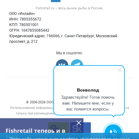
Рыба
Контактная информация
Форум
Fishretail.ru – весь
рынок рыбы
в России.
Икра
Политика обработки персональных данных
Бренды
ООО «Инлайн»
Морепродукты
Для СМИ
ИНН: 7805355672
Мониторинг
КПП: 780501001
Рыбопосадочный материал
Вакансии
ОГРН: 1047855085442
Полуфабрикаты
Юридический адрес: 196066, г. Санкт-Петербург, Московский
Блог
Консервы
проспект, д. 212
Добавить объявление
Мы в соцсетях:
Карта объявлений
Счетчики, авторское право, логотипы
Всеволод
Здравствуйте! Готов помочь
вам. Напишите мне, если у
© 2006‑2026 ООО “Инлайн”. 12+ Все права защищены.
Использование информации, размещенной на данном сайте, допускается
вас появятся вопросы.
только при размещении активной гиперссылки на сайт
fishretail.ru
Fishretail теперь и в
MAX