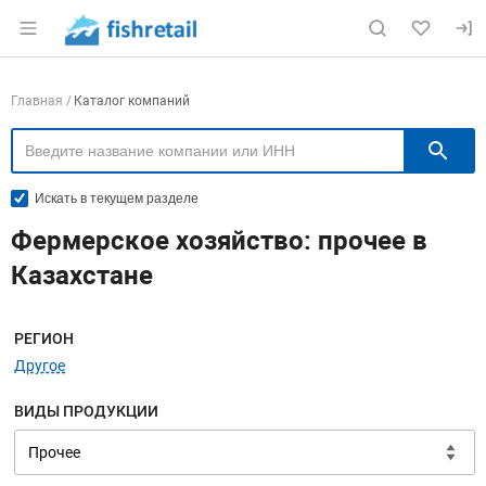
Раздел навигации по сайту fishretail.ru
Навигация по компаниям
Главная
Каталог компаний
П
Искать в текущем разделе
Фермерское хозяйство: прочее в
Казахстане
Меню навигации
РЕГИОН
Другое
ВИДЫ ПРОДУКЦИИ