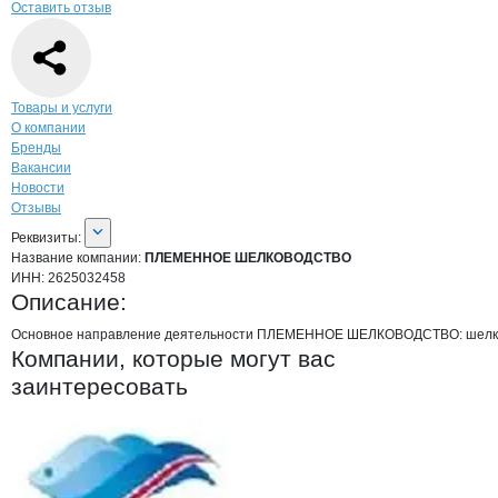
Оставить отзыв
Навигация по странице
компании
ПЛЕ
Товары и услуги
О компании
Бренды
Вакансии
Новости
Отзывы
О компании
ПЛЕМЕННОЕ ШЕЛКОВО
Реквизиты
компании
ПЛЕМЕННОЕ ШЕЛКО
Реквизиты:
Название компании:
ПЛЕМЕННОЕ ШЕЛКОВОДСТВО
ИНН:
2625032458
Описание:
Основное направление деятельности ПЛЕМЕННОЕ ШЕЛКОВОДСТВО: шелк
Компании, которые могут вас
заинтересовать