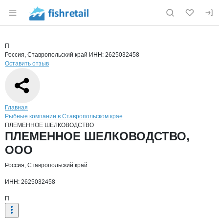
Раздел навигации по сайту fishretail.ru
Краткая информация о компании
ПЛЕ
Страница компании
ПЛЕМЕНН
Страница компании
ПЛЕМЕННОЕ ШЕЛКОВОДСТВО, ООО
П
Россия, Ставропольский край
ИНН: 2625032458
Оставить отзыв
Навигация по сайту
Главная
Рыбные компании в Ставропольском крае
ПЛЕМЕННОЕ ШЕЛКОВОДСТВО
Основная информация о компании
ПЛЕМЕННОЕ ШЕЛКОВОДСТВО,
ООО
Россия, Ставропольский край
ИНН: 2625032458
П