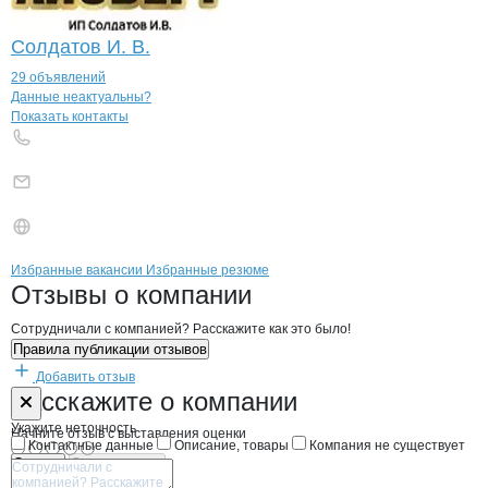
Солдатов И. В.
29 объявлений
Контакты
компании
ПЛЕМЕННОЕ ШЕ
+7(800)000-00-..
Данные неактуальны?
Показать контакты
Бренды
Вакансии в
компани
ПЛЕМЕННОЕ ШЕЛКОВОД
ПЛЕМЕННОЕ ШЕЛК
Избранные вакансии
Избранные резюме
Новости o
ПЛЕМЕННОЕ ШЕЛКОВОДС
ПЛЕМЕННОЕ ШЕ
Отзывы
о компании
Сотрудничали с компанией? Расскажите как это было!
Правила публикации отзывов
Добавить отзыв
Форма обратной связи о неточностях н
ПЛЕМЕННОЕ 
Расскажите
о компании
Укажите неточность
Начните отзыв с выставления оценки
Контактные данные
Описание, товары
Компания не существует
Отмена
Опубликовать