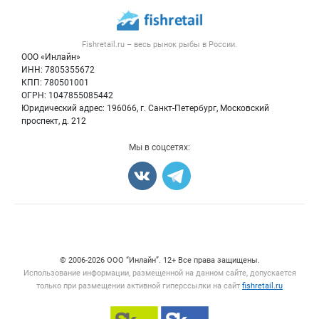
Каталог компаний
Рыбные снеки
Публичная оферта
Новости рынка
Рыба
Контактная информация
Форум
Fishretail.ru – весь
рынок рыбы
в России.
Икра
Политика обработки персональных данных
Бренды
ООО «Инлайн»
Морепродукты
Для СМИ
ИНН: 7805355672
Мониторинг
КПП: 780501001
Рыбопосадочный материал
Вакансии
ОГРН: 1047855085442
Полуфабрикаты
Юридический адрес: 196066, г. Санкт-Петербург, Московский
Блог
Консервы
проспект, д. 212
Добавить объявление
Мы в соцсетях:
Карта объявлений
Счетчики, авторское право, логотипы
© 2006‑2026 ООО “Инлайн”. 12+ Все права защищены.
Использование информации, размещенной на данном сайте, допускается
только при размещении активной гиперссылки на сайт
fishretail.ru