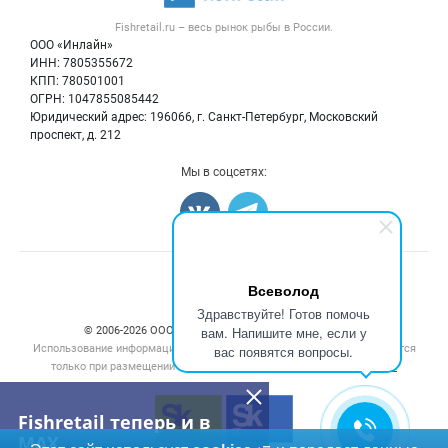
Рыба
Контактная информация
Форум
Fishretail.ru – весь
рынок рыбы
в России.
Икра
Политика обработки персональных данных
Бренды
ООО «Инлайн»
Морепродукты
Для СМИ
ИНН: 7805355672
Мониторинг
КПП: 780501001
Рыбопосадочный материал
Вакансии
ОГРН: 1047855085442
Полуфабрикаты
Юридический адрес: 196066, г. Санкт-Петербург, Московский
Блог
Консервы
проспект, д. 212
Добавить объявление
Мы в соцсетях:
Карта объявлений
Счетчики, авторское право, логотипы
Всеволод
Здравствуйте! Готов помочь
вам. Напишите мне, если у
© 2006‑2026 ООО “Инлайн”. 12+ Все права защищены.
Использование информации, размещенной на данном сайте, допускается
вас появятся вопросы.
только при размещении активной гиперссылки на сайт
fishretail.ru
Fishretail теперь и в
MAX