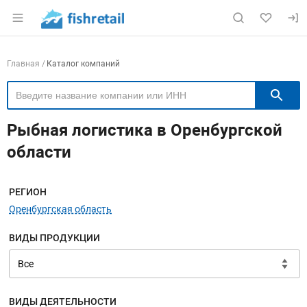
Раздел навигации по сайту fishretail.ru
Навигация по компаниям
Главная
Каталог компаний
П
Рыбная логистика в Оренбургской
области
Меню навигации
РЕГИОН
Оренбургская область
ВИДЫ ПРОДУКЦИИ
ВИДЫ ДЕЯТЕЛЬНОСТИ