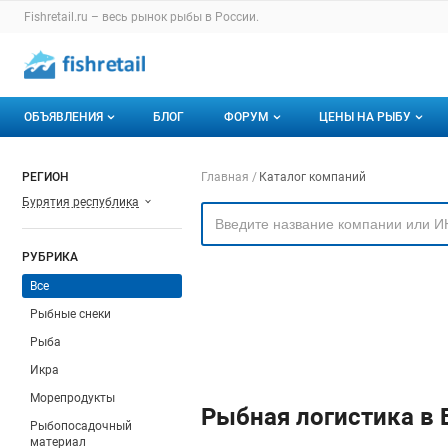
Раздел навигации по сайту fishretail.ru
Fishretail.ru – весь
рынок рыбы
в России.
Авторизация и меню пользователя
Навигация по разделам сайта fishretail.ru
ОБЪЯВЛЕНИЯ
БЛОГ
ФОРУМ
ЦЕНЫ НА РЫБУ
Объявления
Все темы
О мониторингах
Навигация по компа
РЕГИОН
Главная
Каталог компаний
Бурятия республика
Горячее предложение
Избранные
Актуальные мони
Мои объявления
С моим участием
Динамика цен
РУБРИКА
Отзывы
Все
Рыбные снеки
Рыба
Икра
Морепродукты
Рыбная логистика в 
Рыбопосадочный
материал