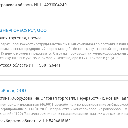
еровская область ИНН: 4231004240
ЭНЕРГОРЕСУРС", ООО
овая торговля, Прочее
отреть возможность сотрудничества с нашей компанией по поставке в ваш а
омышленных предприятий и организаций - бензин, мазут, газовый конденсат,
о 15 дней с момента предоплаты. Отгрузка производится железнодорожными 
е покупателя с учетом стоимости железнодорожных тарифов и услуг. В...
утская область ИНН: 3801126441
ыбный, ООО
стика, Оборудование, Оптовая торговля, Переработчик, Розничная 
 неспециализированная (46.90) Переработка и консервирование рыбы, ракоо
нсервирование рыбы (10.20.1) Переработка и консервирование ракообразных 
зданий (41.20) Торговля розничная в нестационарных торговых объектах и н
осибирская область ИНН: 5406815162