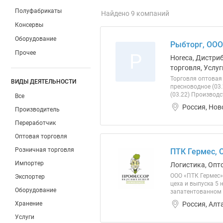
Полуфабрикаты
Найдено 9 компаний
Консервы
Оборудование
Рыбторг, ООО
Прочее
Р
Horeca, Дистри
торговля, Услуг
Торговля оптовая
ВИДЫ ДЕЯТЕЛЬНОСТИ
пресноводное (03
(03.22) Производс
Все
Россия, Нов
Производитель
Переработчик
Оптовая торговля
Розничная торговля
ПТК Гермес, 
Импортер
Логистика, Опт
ООО «ПТК Гермес»
Экспортер
цеха и выпуска 5
Оборудование
запатентованном 
Россия, Алт
Хранение
Услуги