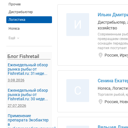
Прочее
Дистрибьютер
Ильин Дмитри
Логистика
И
Дистрибьютер, 
хозяйство
Horeca
Современным рыбн
Ещё
превращаем свеже
оснащён передовы
партия поступает
Россия, Ирк
Блог Fishretail
Еженедельный обзор
рынка рыбы от
Fishretail.ru: 31 неде...
3.08.2026
Сенина Екате
С
Horeca, Логисти
Еженедельный обзор
рынка рыбы от
Торговля рыбой, 
Fishretail.ru: 30 неде...
Россия, Нов
27.07.2026
Применение
препарата Экобактер
в
Вяльцев Дани