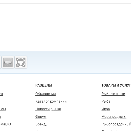
о сайту
Е
РАЗДЕЛЫ
ТОВАРЫ И УСЛУ
ru
Объявления
Рыбные снеки
Каталог компаний
Рыба
амы
Новости рынка
Икра
а
Форум
Морепродукты
рмация
Бренды
Рыбопосадочный