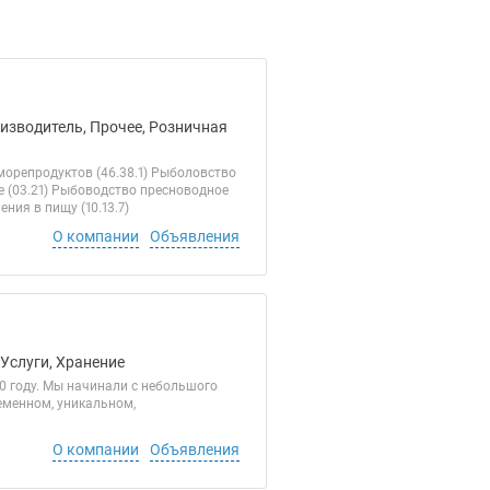
оизводитель, Прочее, Розничная
орепродуктов (46.38.1) Рыболовство
е (03.21) Рыбоводство пресноводное
ния в пищу (10.13.7)
О компании
Объявления
 Услуги, Хранение
 году. Мы начинали с небольшого
еменном, уникальном,
О компании
Объявления