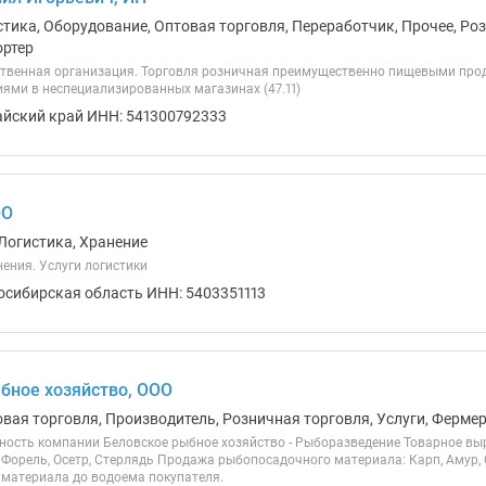
тика, Оборудование, Оптовая торговля, Переработчик, Прочее, Роз
ортер
твенная организация. Торговля розничная преимущественно пищевыми прод
ями в неспециализированных магазинах (47.11)
айский край ИНН: 541300792333
ОО
Логистика, Хранение
ения. Услуги логистики
осибирская область ИНН: 5403351113
бное хозяйство, ООО
овая торговля, Производитель, Розничная торговля, Услуги, Ферме
ность компании Беловское рыбное хозяйство - Рыборазведение Товарное выр
 Форель, Осетр, Стерлядь Продажа рыбопосадочного материала: Карп, Амур, 
материала до водоема покупателя.