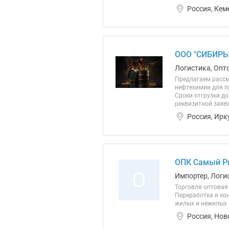
Россия, Кем
ООО "СИБИРЬ
Логистика, Опт
Предлагаем рассм
нефтехимии для пр
Сроки отгрузки д
реквизитной заявк
Россия, Ирк
ОПК Самый Р
О
Импортер, Логи
Торговля оптовая
Переработка и ко
жилых и нежилых 
Россия, Нов