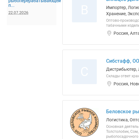
рыбоперерабатывающей
В
п...
Импортер, Логис
22.07.2026
Хранение, Эксп
Оптово-производс
табачными издели
Россия, Алт
Сибстафф, О
С
Дистрибьютер, 
Склады ответ хран
Россия, Нов
Беловское ры
Логистика, Опт
Основная деятель
Толстолобик, Сом,
рыбопосадочного 