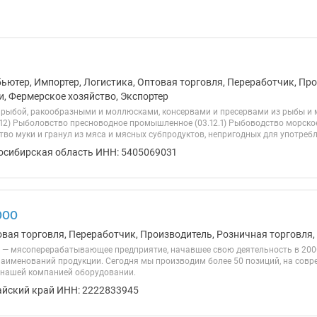
бьютер, Импортер, Логистика, Оптовая торговля, Переработчик, Пр
и, Фермерское хозяйство, Экспортер
 рыбой, ракообразными и моллюсками, консервами и пресервами из рыбы и м
.12) Рыболовство пресноводное промышленное (03.12.1) Рыбоводство морско
тво муки и гранул из мяса и мясных субпродуктов, непригодных для употребле
осибирская область ИНН: 5405069031
ООО
овая торговля, Переработчик, Производитель, Розничная торговля,
 — мясоперерабатывающее предприятие, начавшее свою деятельность в 2000
 наименований продукции. Сегодня мы производим более 50 позиций, на совр
нашей компанией оборудовании.
айский край ИНН: 2222833945