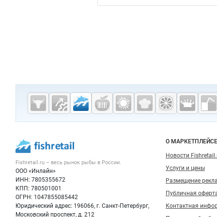
Дополнительная информация
Cсылки на полезные проекты
Fishretail.ru —
рыба,
морепродукты
Важные разделы и контакты
Навигация п
О МАРКЕТПЛЕЙС
Новости Fishretail.
Fishretail.ru – весь
рынок рыбы
в России.
Услуги и цены
ООО «Инлайн»
ИНН: 7805355672
Размещение рекл
КПП: 780501001
Публичная оферт
ОГРН: 1047855085442
Юридический адрес: 196066, г. Санкт-Петербург,
Контактная инфо
Московский проспект, д. 212