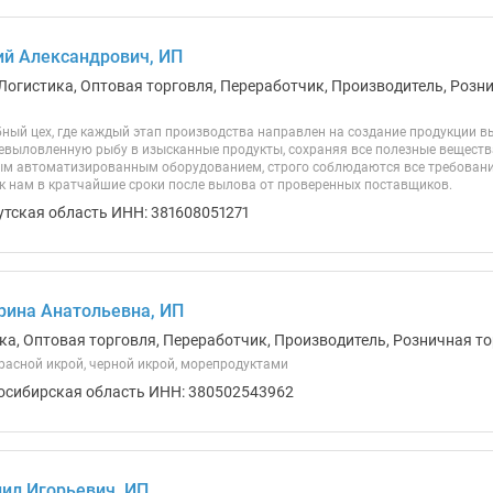
й Александрович, ИП
Логистика, Оптовая торговля, Переработчик, Производитель, Розн
ый цех, где каждый этап производства направлен на создание продукции в
выловленную рыбу в изысканные продукты, сохраняя все полезные вещества
м автоматизированным оборудованием, строго соблюдаются все требовани
 к нам в кратчайшие сроки после вылова от проверенных поставщиков.
утская область ИНН: 381608051271
рина Анатольевна, ИП
ка, Оптовая торговля, Переработчик, Производитель, Розничная то
красной икрой, черной икрой, морепродуктами
осибирская область ИНН: 380502543962
ил Игорьевич, ИП