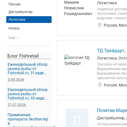
Логистика
Прочее
Надежная доставк
Дистрибьютер
пропусками, Сано
водители с много
Логистика
Россия, Мос
Horeca
Ещё
ТД Трейдарт,
Блог Fishretail
Логистика, Опт
Еженедельный обзор
Торговля оптовая
рынка рыбы от
Выращивание зерно
Fishretail.ru: 31 неде...
Выращивание овощ
однолетних культу
3.08.2026
Россия, Мос
Еженедельный обзор
рынка рыбы от
Fishretail.ru: 30 неде...
27.07.2026
Позитив Марк
Применение
П
Дистрибьютер, 
препарата Экобактер
в
Оптово-розничная