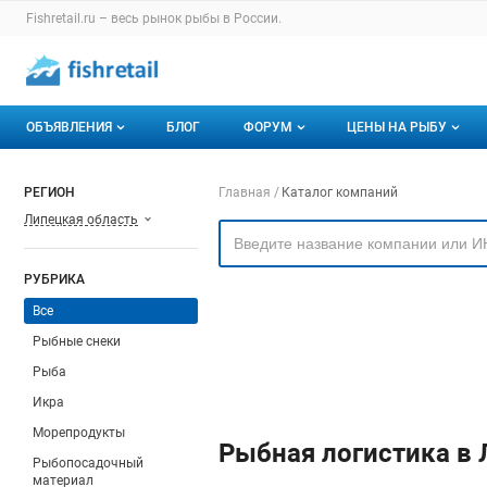
Раздел навигации по сайту fishretail.ru
Fishretail.ru – весь
рынок рыбы
в России.
Авторизация и меню пользователя
Навигация по разделам сайта fishretail.ru
ОБЪЯВЛЕНИЯ
БЛОГ
ФОРУМ
ЦЕНЫ НА РЫБУ
Объявления
Все темы
О мониторингах
Навигация по компа
РЕГИОН
Главная
Каталог компаний
Липецкая область
Горячее предложение
Избранные
Актуальные мони
Мои объявления
С моим участием
Динамика цен
РУБРИКА
Отзывы
Все
Рыбные снеки
Рыба
Икра
Морепродукты
Рыбная логистика в 
Рыбопосадочный
материал