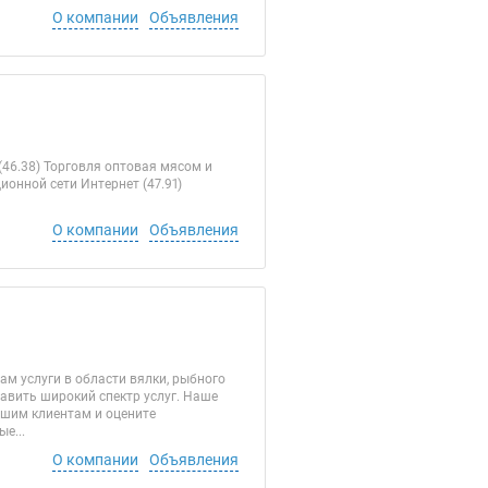
О компании
Объявления
46.38) Торговля оптовая мясом и
онной сети Интернет (47.91)
О компании
Объявления
м услуги в области вялки, рыбного
вить широкий спектр услуг. Наше
ашим клиентам и оцените
е...
О компании
Объявления