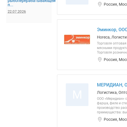
рыбоперерабатывающей
Россия, Мос
п...
22.07.2026
Эминкор, ОО
Horeca, Логисти
Торговля оптовая
мясными продукта
Торговля рознична
Россия, Мос
МЕРИДИАН, 
М
Логистика, Опт
ООО «Меридиан» с
фарша, филе и ст
производство рас
преимущества: выс
Россия, Мос