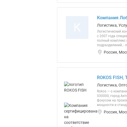
Компания Лоб
К
Логистика, Усл
Логистический кон
с 2007 года специ
полный комплекс к
подразделений, - л
Россия, Мос
ROKOS FISH, 
Логистика, Опт
Rokos — о компан
030000, город Акт
фокусом на произ
мощности и станд
Россия, Мос