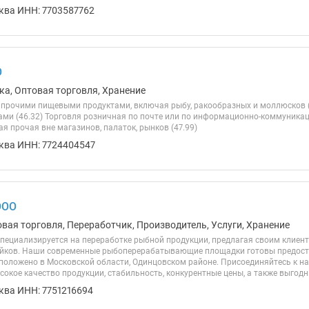
ква ИНН: 7703587762
О
ка, Оптовая торговля, Хранение
 прочими пищевыми продуктами, включая рыбу, ракообразных и моллюсков (
ми (46.32) Торговля розничная по почте или по информационно-коммуникаци
я прочая вне магазинов, палаток, рынков (47.99)
ква ИНН: 7724404547
ООО
овая торговля, Переработчик, Производитель, Услуги, Хранение
пециализируется на переработке рыбной продукции, предлагая своим клиента
ейков. Наши современные рыбоперерабатывающие площадки готовы предоста
положено в Московской области, Одинцовском районе. Присоединяйтесь к н
окое качество продукции, стабильность, конкурентные цены, а также выгодны
ква ИНН: 7751216694