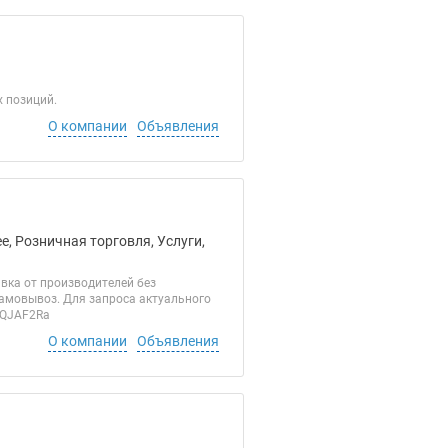
х позиций.
О компании
Объявления
, Розничная торговля, Услуги,
вка от производителей без
самовывоз. Для запроса актуального
G8QJAF2Ra
О компании
Объявления