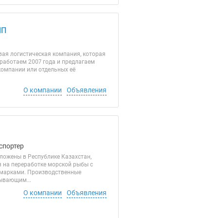
ИП
вая логистическая компания, которая
 работаем 2007 года и предлагаем
 компании или отдельных её
О компании
Объявления
спортер
ложены в Республике Казахстан,
я на переработке морской рыбы с
 марками. Производственные
ывающим...
О компании
Объявления