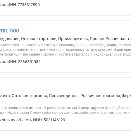
ква ИНН: 7733317890
ПП, ООО
рудование, Оптовая торговля, Производитель, Прочее, Розничная т
едоставлять высококачественную упаковку для пищевой продукции, обеспеч
м доверие клиентов и стремимся к долгосрочному сотрудничеству. Наши пр
е продукции, внимание к экологичности материалов и индивидуальный подхо
ква ИНН: 2536351082
стика, Оптовая торговля, Производитель, Розничная торговля, Фер
-ка занимается импортом рыбы из Армении Импортируется Форель,Осетр ка
е и Икра в сезон Имеем собственное хозяство,работаем с крупными сетями
ковская область ИНН: 5031146129