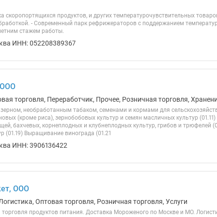
а скоропортящихся продуктов, и других температурочувствительных товаро
бработкой. - Современный парк рефрижераторов с поддержанием температуры 
летним стажем работы.
ква ИНН: 052208389367
 ООО
овая торговля, Переработчик, Прочее, Розничная торговля, Хранен
 зерном, необработанным табаком, семенами и кормами для сельскохозяйств
вых (кроме риса), зернобобовых культур и семян масличных культур (01.11)
ей, бахчевых, корнеплодных и клубнеплодных культур, грибов и трюфелей (
р (01.19) Выращивание винограда (01.21
ква ИНН: 3906136422
ет, ООО
Логистика, Оптовая торговля, Розничная торговля, Услуги
 торговля продуктов питания. Доставка Мороженого по Москве и МО. Логисти