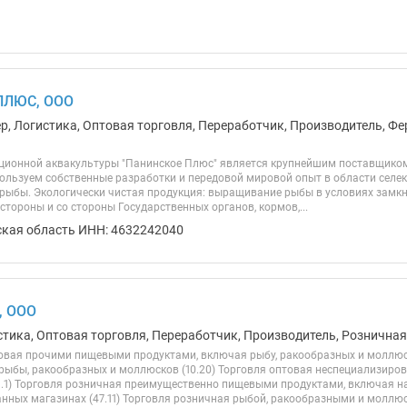
ПЛЮС, ООО
ер, Логистика, Оптовая торговля, Переработчик, Производитель, Фе
ионной аквакультуры "Панинское Плюс" является крупнейшим поставщиком к
пользуем собственные разработки и передовой мировой опыт в области селе
 рыбы. Экологически чистая продукция: выращивание рыбы в условиях замк
стороны и со стороны Государственных органов, кормов,...
ская область ИНН: 4632242040
, ООО
стика, Оптовая торговля, Переработчик, Производитель, Розничная
овая прочими пищевыми продуктами, включая рыбу, ракообразных и моллюск
рыбы, ракообразных и моллюсков (10.20) Торговля оптовая неспециализи
9.1) Торговля розничная преимущественно пищевыми продуктами, включая н
нных магазинах (47.11) Торговля розничная рыбой, ракообразными и моллюск