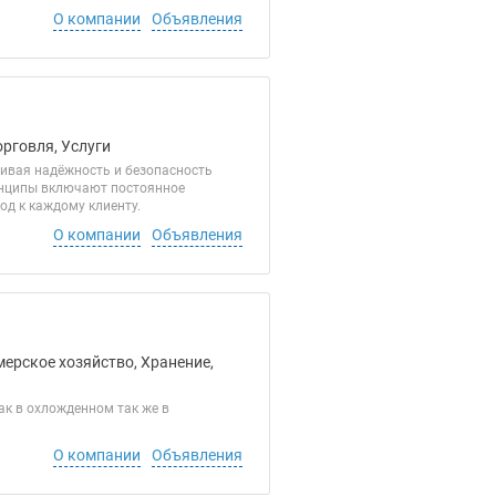
О компании
Объявления
орговля, Услуги
ивая надёжность и безопасность
инципы включают постоянное
д к каждому клиенту.
О компании
Объявления
мерское хозяйство, Хранение,
к в охложденном так же в
О компании
Объявления