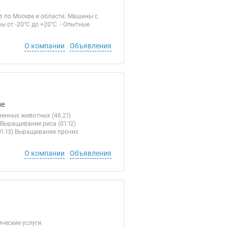
в по Москве и области. Машины с
от -20°С до +20°С. - Опытные
О компании
Объявления
ие
енных животных (46.21)
 Выращивание риса (01.12)
01.13) Выращивание прочих
О компании
Объявления
ческие услуги.