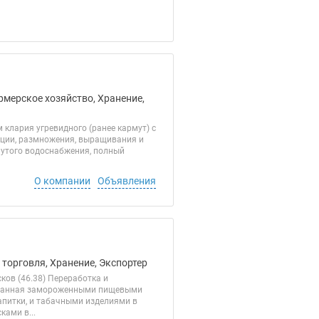
рмерское хозяйство, Хранение,
лария угревидного (ранее кармут) с
кции, размножения, выращивания и
нутого водоснабжения, полный
О компании
Объявления
 торговля, Хранение, Экспортер
ов (46.38) Переработка и
рованная замороженными пищевыми
апитки, и табачными изделиями в
ами в...