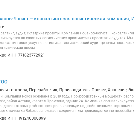
анов-Логист – консалтинговая логистическая компания, 
уги
салтинг, аудит, складские проекты. Компания Лобанов-Логист – консалтинго
ализируется на сложных логистических практических проектах и аудитах. Мы
онсалтинговых услуг по логистике: - логистический аудит цепочки поставок
огистический проект...
ква ИНН: 771823772921
ТОО
овая торговля, Переработчик, Производитель, Прочее, Хранение, Эк
ии Компания Rokos основана в 2019 году. Производственные мощности распо
обе, район Астана, квартал Промзона, здание 2А. Компания специализируетс
водство готовых рыбных пресервов из сельди под собственными торговыми
арты качества Rokos располагает современным производственно перерабат
ква ИНН: 191240000899