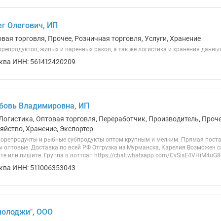
г Олегович, ИП
вая торговля, Прочее, Розничная торговля, Услуги, Хранение
епродуктов, живых и варенных раков, а так же логистика и хранения данны
ква ИНН: 561412420209
бовь Владимировна, ИП
Логистика, Оптовая торговля, Переработчик, Производитель, Прочее
яйство, Хранение, Экспортер
морепродукты и рыбные субпродукты оптом крупным и мелким. Прямая поста
ы оптовые. Доставка по всей РФ Отгрузка из Мурманска, Карелия Возможен 
те или пишите. Группа в воттсап https://chat.whatsapp.com/CvSisE4VHiM4u
ква ИНН: 511006353043
нолоджи", ООО