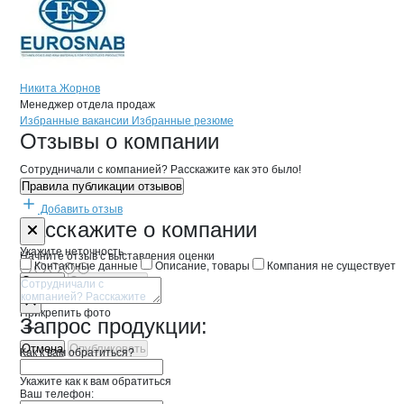
Никита Жорнов
Менеджер отдела продаж
Бренды
Вакансии в
компани
Евроснаб технолоджи"
Евроснаб техноло
Избранные вакансии
Избранные резюме
Новости o
Евроснаб технолоджи", 
Евроснаб техно
Отзывы
о компании
Сотрудничали с компанией? Расскажите как это было!
Правила публикации отзывов
Добавить отзыв
Форма обратной связи о неточностях 
Евроснаб те
Расскажите
о компании
Укажите неточность
Начните отзыв с выставления оценки
Контактные данные
Описание, товары
Компания не существует
Отмена
Опубликовать
Прикрепить фото
Запрос продукции:
Отмена
Опубликовать
Как к вам обратиться?
Укажите как к вам обратиться
Ваш телефон: