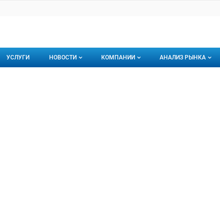
УСЛУГИ
НОВОСТИ
КОМПАНИИ
АНАЛИЗ РЫНКА
Новости рыбного рынка
Каталог компаний
оснаб технолоджи"
 технолоджи", ООО
торинги
О каталоге компаний
Подписаться на 
Премиум размещение