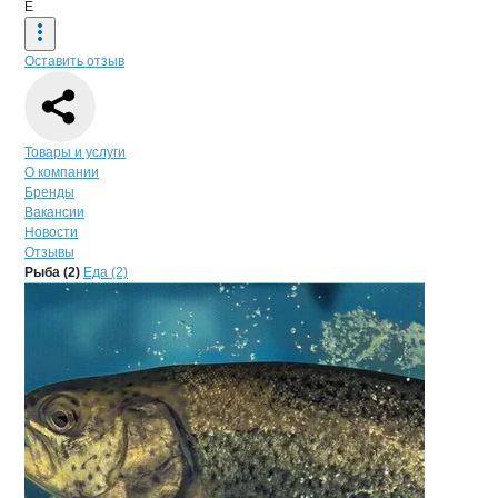
Е
Оставить отзыв
Навигация по странице
компании
Евр
Товары и услуги
О компании
Бренды
Вакансии
Новости
Отзывы
Продукция
Евроснаб технолоджи",
Навигация по продуктам
компании
Евросн
Рыба (2)
Еда (2)