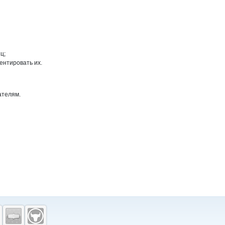
ц;
ентировать их.
ателям.