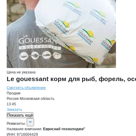
Цена не указана
Le gouessant корм для рыб, форель, ос
Смотреть объявление
Продам
Россия
Московская область
13:45
Заказать
Показать ещё
О компании
Евроснаб технолоджи"
Реквизиты
компании
Евроснаб технолод
Реквизиты:
Название компании:
Евроснаб технолоджи"
ИНН:
9716004429