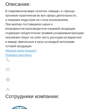
Описание:
В современном мире понятия «имидж» и «бренд»

проникли практически во все сферы деятельности,

и пищевая индустрия не стала исключением.

При выборе поставщиков сырья и

ингредиентов производители пищевой продукции,

отдающие предпочтение громким узнаваемым брендам,

неизбежно берут на себя часть расходов на маркетинг

и имидж, вмененные в цену на каждый килограмм

готовой продукции.
Контакты
компании
Евроснаб техно
+7(800)000-00-..
Данные неактуальны?
Показать контакты
Евроснаб техноло
Сотрудники
компании
: