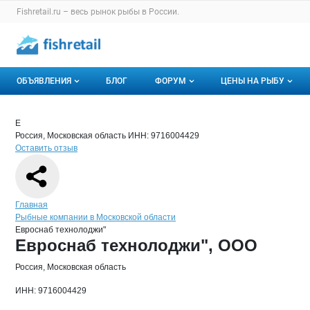
Раздел навигации по сайту fishretail.ru
Fishretail.ru – весь
рынок рыбы
в России.
Авторизация и меню пользователя
Навигация по разделам сайта fishretail.ru
ОБЪЯВЛЕНИЯ
БЛОГ
ФОРУМ
ЦЕНЫ НА РЫБУ
Объявления
Все темы
О мониторингах
Краткая информация о компании
Евр
Страница компании
Евроснаб
Страница компании
Евроснаб технолоджи", ООО
Е
Россия, Московская область
ИНН: 9716004429
Горячее предложение
Избранные
Актуальные мони
Оставить отзыв
Мои объявления
С моим участием
Динамика цен
Отзывы
Навигация по сайту
Главная
Рыбные компании в Московской области
Евроснаб технолоджи"
Основная информация о компании
Евроснаб технолоджи", ООО
Россия, Московская область
ИНН: 9716004429