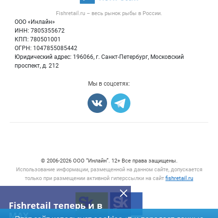
Рыба
Контактная информация
Форум
Fishretail.ru – весь
рынок рыбы
в России.
Икра
Политика обработки персональных данных
Бренды
ООО «Инлайн»
Морепродукты
Для СМИ
ИНН: 7805355672
Мониторинг
КПП: 780501001
Рыбопосадочный материал
Вакансии
ОГРН: 1047855085442
Полуфабрикаты
Юридический адрес: 196066, г. Санкт-Петербург, Московский
Блог
Консервы
проспект, д. 212
Добавить объявление
Мы в соцсетях:
Карта объявлений
Счетчики, авторское право, логотипы
© 2006‑2026 ООО “Инлайн”. 12+ Все права защищены.
Использование информации, размещенной на данном сайте, допускается
только при размещении активной гиперссылки на сайт
fishretail.ru
Fishretail теперь и в
MAX