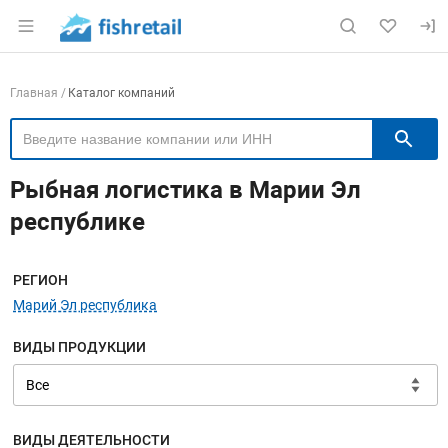
Раздел навигации по сайту fishretail.ru
Навигация по компаниям
Главная
Каталог компаний
П
Рыбная логистика в Марии Эл
республике
Меню навигации
РЕГИОН
Марий Эл республика
ВИДЫ ПРОДУКЦИИ
ВИДЫ ДЕЯТЕЛЬНОСТИ