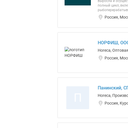
выросла и осущес
полный цикл, вклю
рыбоперерабатыва
Россия, Мос
НОРФИШ, ОО
Horeca, Оптова
Россия, Мос
Панинский, С
П
Horeca, Произво
Россия, Кур