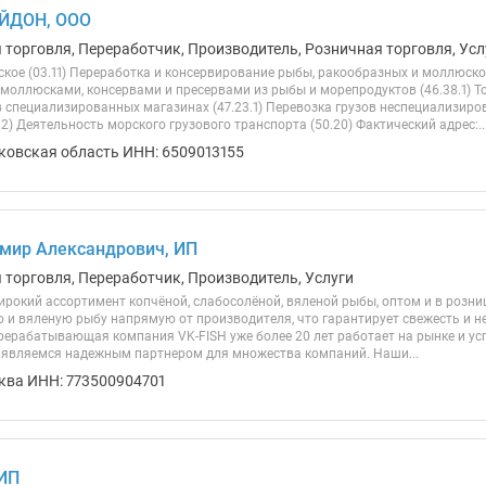
ЙДОН, ООО
 торговля, Переработчик, Производитель, Розничная торговля, Усл
кое (03.11) Переработка и консервирование рыбы, ракообразных и моллюсков
моллюсками, консервами и пресервами из рыбы и морепродуктов (46.38.1) Т
 специализированных магазинах (47.23.1) Перевозка грузов неспециализи
.2) Деятельность морского грузового транспорта (50.20) Фактический адрес:..
ковская область ИНН: 6509013155
мир Александрович, ИП
я торговля, Переработчик, Производитель, Услуги
рокий ассортимент копчёной, слабосолёной, вяленой рыбы, оптом и в розниц
ю и вяленую рыбу напрямую от производителя, что гарантирует свежесть и н
рерабатывающая компания VK-FISH уже более 20 лет работает на рынке и у
о являемся надежным партнером для множества компаний. Наши...
ква ИНН: 773500904701
 ИП