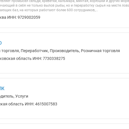
твляет промысел сельди, креветки, кальмара, минтая, корюшки и других мор
чающий в себя не только вылов рыбы, но и переработку сырья на месте лова.
ющих баз, на которых работают более 600 сотрудников,...
ква ИНН: 9729002059
О
я торговля, Переработчик, Производитель, Розничная торговля
ковская область ИНН: 7730338275
ПК
дитель, Услуги
ская область ИНН: 4615007583