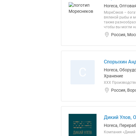
Horeca, Оптова
МореСеков – бога
вяленой рыбы и м
также разнообраз
чтобы вы могли н
Россия, Мос
Спорыхин Анд
С
Horeca, Оборуд
Хранение
ХХХ Производство
Россия, Вор
Дикий Улов, 
Horeca, Перера
Компания «Дикий 