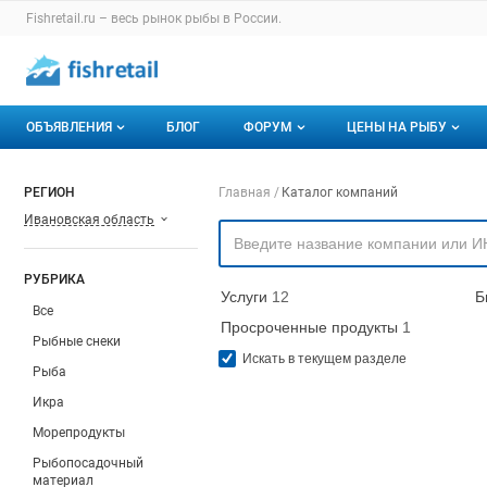
Раздел навигации по сайту fishretail.ru
Fishretail.ru – весь
рынок рыбы
в России.
Авторизация и меню пользователя
Навигация по разделам сайта fishretail.ru
ОБЪЯВЛЕНИЯ
БЛОГ
ФОРУМ
ЦЕНЫ НА РЫБУ
Объявления
Все темы
О мониторингах
Навигация по компа
РЕГИОН
Главная
Каталог компаний
Ивановская область
Горячее предложение
Избранные
Актуальные мони
Мои объявления
С моим участием
Динамика цен
РУБРИКА
Услуги
12
Б
Отзывы
Все
Просроченные продукты
1
Рыбные снеки
Искать в текущем разделе
Рыба
Икра
Морепродукты
Рыбопосадочный
материал