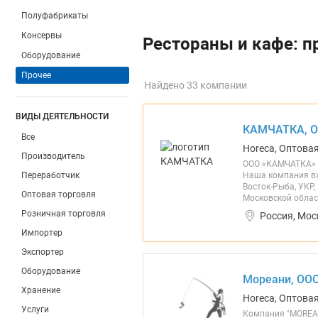
Полуфабрикаты
Консервы
Рестораны и кафе: п
Оборудование
Прочее
Найдено 33 компании
ВИДЫ ДЕЯТЕЛЬНОСТИ
КАМЧАТКА, 
Все
Horeca, Оптова
Производитель
ООО «КАМЧАТКА» К
Переработчик
Наша компания вх
Восток-Рыба, УКР
Оптовая торговля
Московской облас
Розничная торговля
Россия, Мос
Импортер
Экспортер
Оборудование
Мореани, ОО
Хранение
Horeca, Оптовая
Услуги
Компания "MOREAN