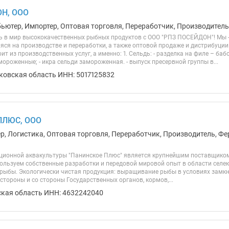
Н, ООО
ьютер, Импортер, Оптовая торговля, Переработчик, Производитель,
 в мир высококачественных рыбных продуктов с ООО "РПЗ ПОСЕЙДОН"! Мы 
ся на производстве и переработки, а также оптовой продаже и дистрибуци
ит из производственных услуг, а именно: 1. Сельдь: - разделка на филе – ба
ороженные; - икра сельди замороженная. - выпуск пресервной группы в...
ковская область ИНН: 5017125832
ПЛЮС, ООО
ер, Логистика, Оптовая торговля, Переработчик, Производитель, Фе
ионной аквакультуры "Панинское Плюс" является крупнейшим поставщиком к
пользуем собственные разработки и передовой мировой опыт в области селе
 рыбы. Экологически чистая продукция: выращивание рыбы в условиях замк
стороны и со стороны Государственных органов, кормов,...
ская область ИНН: 4632242040