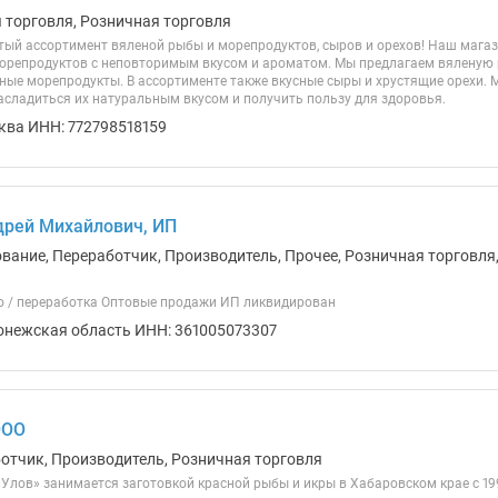
я торговля, Розничная торговля
тый ассортимент вяленой рыбы и морепродуктов, сыров и орехов! Наш мага
орепродуктов с неповторимым вкусом и ароматом. Мы предлагаем вяленую р
ные морепродукты. В ассортименте также вкусные сыры и хрустящие орехи. 
асладиться их натуральным вкусом и получить пользу для здоровья.
ква ИНН: 772798518159
рей Михайлович, ИП
ование, Переработчик, Производитель, Прочее, Розничная торговля,
 / переработка Оптовые продажи ИП ликвидирован
онежская область ИНН: 361005073307
ООО
ботчик, Производитель, Розничная торговля
Улов» занимается заготовкой красной рыбы и икры в Хабаровском крае с 1