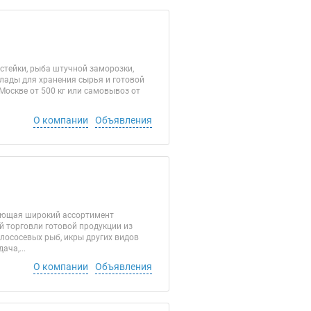
стейки, рыба штучной заморозки,
клады для хранения сырья и готовой
 Москве от 500 кг или самовывоз от
О компании
Объявления
яющая широкий ассортимент
й торговли готовой продукции из
лососевых рыб, икры других видов
ча,...
О компании
Объявления