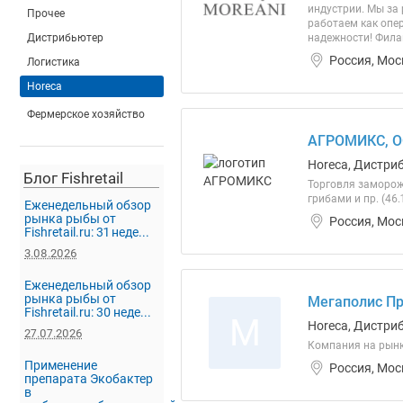
индустрии. Мы за
Прочее
работаем как опе
Дистрибьютер
надежности! Филаи
Россия, Мос
Логистика
Horeca
Фермерское хозяйство
АГРОМИКС, 
Horeca, Дистри
Блог Fishretail
Торговля заморож
грибами и пр. (46.
Еженедельный обзор
рынка рыбы от
Россия, Мос
Fishretail.ru: 31 неде...
3.08.2026
Еженедельный обзор
рынка рыбы от
Мегаполис Пр
Fishretail.ru: 30 неде...
М
Horeca, Дистри
27.07.2026
Компания на рынке
Применение
Россия, Мос
препарата Экобактер
в