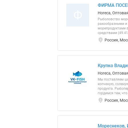
ФИРМА ПОСЕ
Ф
Horeca, Оптовая
Рыболовство морс
ракообразными и 
морепродуктами в
средствами (49.41
Россия, Мос
Крупко Влади
Horeca, Оптова
Мы поставляем ши
копченую, солену
продукта. Рыбопе
гордимся тем, чт
Россия, Мос
Мореснеков,