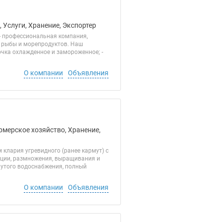
 Услуги, Хранение, Экспортер
- профессиональная компания,
и рыбы и морепродуктов. Наш
бочка охлажденное и замороженное; -
О компании
Объявления
рмерское хозяйство, Хранение,
лария угревидного (ранее кармут) с
кции, размножения, выращивания и
нутого водоснабжения, полный
О компании
Объявления