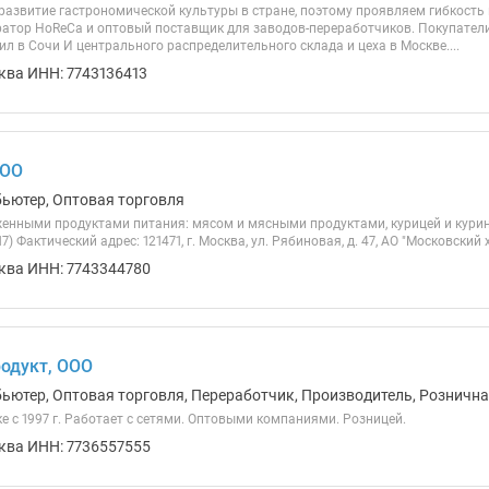
 развитие гастрономической культуры в стране, поэтому проявляем гибкость
ратор HoReCa и оптовый поставщик для заводов-переработчиков. Покупатели 
л в Сочи И центрального распределительного склада и цеха в Москве....
ква ИНН: 7743136413
ООО
бьютер, Оптовая торговля
енными продуктами питания: мясом и мясными продуктами, курицей и курин
17) Фактический адрес: 121471, г. Москва, ул. Рябиновая, д. 47, АО "Московски
ква ИНН: 7743344780
одукт, ООО
бьютер, Оптовая торговля, Переработчик, Производитель, Розничн
 с 1997 г. Работает с сетями. Оптовыми компаниями. Розницей.
ква ИНН: 7736557555