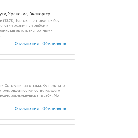
уги, Хранение, Экспортер
 (10.20) Торговля оптовая рыбой,
орговля розничная рыбой и
рованными автотранспортными
.
О компании
Объявления
у. Сотрудничая с нами, Вы получите
епревзойденное качество каждого
спешно зарекомендовала себя. Мы
О компании
Объявления