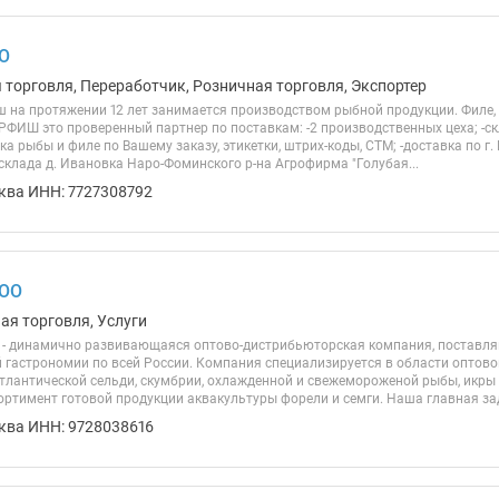
О
я торговля, Переработчик, Розничная торговля, Экспортер
на протяжении 12 лет занимается производством рыбной продукции. Филе, 
РФИШ это проверенный партнер по поставкам: -2 производственных цеха; -с
ка рыбы и филе по Вашему заказу, этикетки, штрих-коды, СТМ; -доставка по г.
склада д. Ивановка Наро-Фоминского р-на Агрофирма "Голубая...
ква ИНН: 7727308792
ООО
ая торговля, Услуги
- динамично развивающаяся оптово-дистрибьюторская компания, поставл
 гастрономии по всей России. Компания специализируется в области оптово
атлантической сельди, скумбрии, охлажденной и свежемороженой рыбы, икры 
ртимент готовой продукции аквакультуры форели и семги. Наша главная зада
ква ИНН: 9728038616