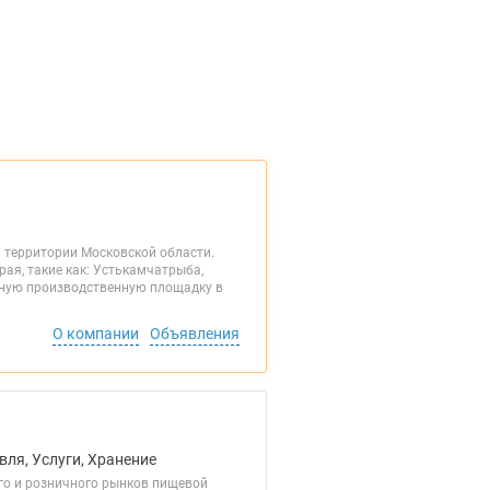
 территории Московской области.
ая, такие как: Устькамчатрыба,
енную производственную площадку в
О компании
Объявления
вля, Услуги, Хранение
го и розничного рынков пищевой