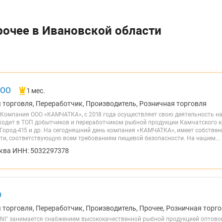
рочее в Ивановской области
ООО
1 мес.
я торговля, Переработчик, Производитель, Розничная торговля
омпания ООО «КАМЧАТКА», с 2018 года осуществляет свою деятельность на
одит в ТОП добытчиков и переработчиком рыбной продукции Камчатского кр
, Город-415 и др. На сегодняшний день компания «КАМЧАТКА», имеет собств
ти, соответствующую всем требованиям пищевой безопасности. На нашем...
ква ИНН: 5032297378
О
 торговля, Переработчик, Производитель, Прочее, Розничная торго
I" занимается снабжением высококачественной рыбной продукцией оптово