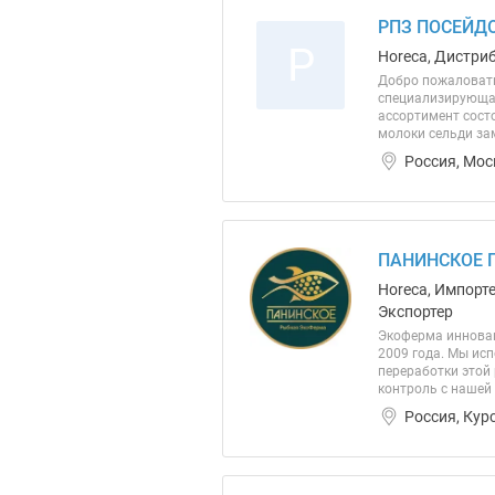
РПЗ ПОСЕЙДО
Р
Horeca, Дистриб
Добро пожаловать
специализирующая
ассортимент состо
молоки сельди зам
Россия, Мос
ПАНИНСКОЕ 
Horeca, Импорт
Экспортер
Экоферма инновац
2009 года. Мы ис
переработки этой
контроль с нашей 
Россия, Кур