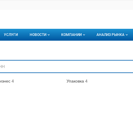
УСЛУГИ
НОВОСТИ
КОМПАНИИ
АНАЛИЗ РЫНКА
Новости рыбного рынка
Каталог компаний
ниям
торинги
О каталоге компаний
Подписаться на 
Премиум размещение
изнес
4
Упаковка
4