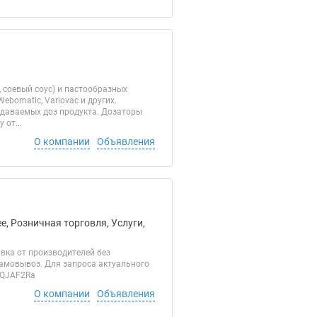
 соевый соус) и пастообразных
ebomatic, Variovac и других.
даваемых доз продукта. Дозаторы
от...
О компании
Объявления
, Розничная торговля, Услуги,
вка от производителей без
самовывоз. Для запроса актуального
G8QJAF2Ra
О компании
Объявления