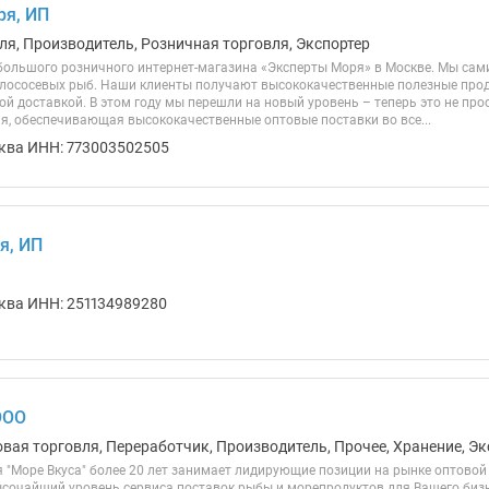
ря, ИП
ля, Производитель, Розничная торговля, Экспортер
ебольшого розничного интернет-магазина «Эксперты Моря» в Москве. Мы сам
 лососевых рыб. Наши клиенты получают высококачественные полезные прод
й доставкой. В этом году мы перешли на новый уровень – теперь это не про
ия, обеспечивающая высококачественные оптовые поставки во все...
ква ИНН: 773003502505
я, ИП
ква ИНН: 251134989280
ООО
овая торговля, Переработчик, Производитель, Прочее, Хранение, Эк
 "Море Вкуса" более 20 лет занимает лидирующие позиции на рынке оптовой
сочайший уровень сервиса поставок рыбы и морепродуктов для Вашего бизн