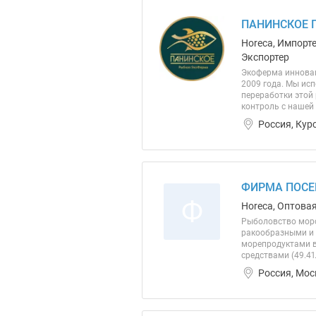
ПАНИНСКОЕ 
Horeca, Импорт
Экспортер
Экоферма инновац
2009 года. Мы ис
переработки этой
контроль с нашей 
Россия, Кур
ФИРМА ПОСЕ
Ф
Horeca, Оптовая
Рыболовство морс
ракообразными и 
морепродуктами в
средствами (49.41
Россия, Мос