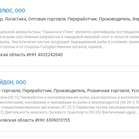
ПЛЮС, ООО
ер, Логистика, Оптовая торговля, Переработчик, Производитель, Фе
ионной аквакультуры "Панинское Плюс" является крупнейшим поставщиком к
пользуем собственные разработки и передовой мировой опыт в области селе
 рыбы. Экологически чистая продукция: выращивание рыбы в условиях замк
стороны и со стороны Государственных органов, кормов,...
ская область ИНН: 4632242040
ЙДОН, ООО
 торговля, Переработчик, Производитель, Розничная торговля, Усл
кое (03.11) Переработка и консервирование рыбы, ракообразных и моллюсков
моллюсками, консервами и пресервами из рыбы и морепродуктов (46.38.1) Т
 специализированных магазинах (47.23.1) Перевозка грузов неспециализи
.2) Деятельность морского грузового транспорта (50.20) Фактический адрес:..
ковская область ИНН: 6509013155