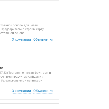
стоянной основе, для целей
 Предварительно строим карту
остоянной основе
О компании
Объявления
ер
7.23) Торговля оптовая фруктами и
олочными продуктами, яйцами и
и безалкогольными напитками
О компании
Объявления