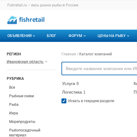
Раздел навигации по сайту fishretail.ru
Fishretail.ru – весь
рынок рыбы
в России.
Авторизация и меню пользователя
Навигация по разделам сайта fishretail.ru
ОБЪЯВЛЕНИЯ
БЛОГ
ФОРУМ
ЦЕНЫ НА РЫБУ
Объявления
Все темы
О мониторингах
Навигация по компа
РЕГИОН
Главная
Каталог компаний
Ивановская область
Горячее предложение
Избранные
Актуальные мони
Мои объявления
С моим участием
Динамика цен
РУБРИКА
Услуги
8
К
Отзывы
Все
Логистика
1
П
Рыбные снеки
Искать в текущем разделе
Рыба
Икра
Морепродукты
Рыбопосадочный
материал