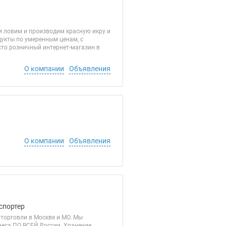
и ловим и производим красную икру и
укты по умеренным ценам, с
сто розничный интернет-магазин в
О компании
Объявления
О компании
Объявления
спортер
 торговли в Москве и МО. Мы
еса ПО ВСЕЙ России. Хранение,