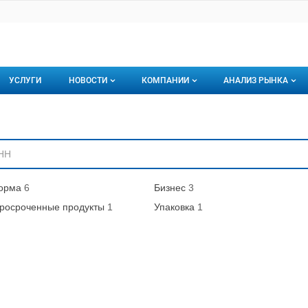
УСЛУГИ
НОВОСТИ
КОМПАНИИ
АНАЛИЗ РЫНКА
Новости рыбного рынка
Каталог компаний
ниям
торинги
О каталоге компаний
Подписаться на 
Премиум размещение
орма
6
Бизнес
3
росроченные продукты
1
Упаковка
1