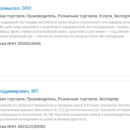
Промысел, ООО
вая торговля, Производитель, Розничная торговля, Услуги, Экспорт
надёжный поставщик каспийской рыбы Ищете стабильного поставщика кач
ы работаем напрямую с выловом и переработкой, без посредников. Свежая,
 Фарш, филе, стейки из Каспийской рыбы. Широкий ассортимент — под любой 
рабатывающий цех — контроль качества на каждом этапе. Вся продукция...
ква ИНН: 0500034696
ладимирович, ИП
вая торговля, Производитель, Розничная торговля, Экспортер
мпания по Добыче, Переработке и продаже раков в России. Основной Торго
пециализированных магазинах (47.23) Дополнительные (3) Торговля оптова
кообразных и моллюсков (46.38) Торговля розничная рыбой и морепродукта
я розничная консервами из рыбы и морепродуктов в...
сква ИНН: 482423289082