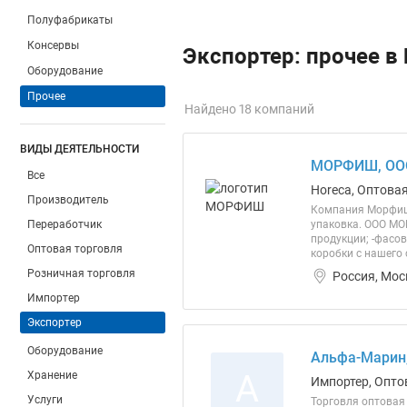
Полуфабрикаты
Консервы
Экспортер: прочее в
Оборудование
Прочее
Найдено 18 компаний
ВИДЫ ДЕЯТЕЛЬНОСТИ
МОРФИШ, ОО
Все
Horeca, Оптова
Производитель
Компания Морфиш 
Переработчик
упаковка. ООО МО
продукции; -фасов
Оптовая торговля
коробки с нашего 
Розничная торговля
Россия, Мос
Импортер
Экспортер
Оборудование
Альфа-Марин
А
Хранение
Импортер, Опто
Услуги
Торговля оптовая