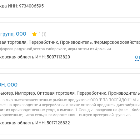
ква ИНН: 9734006595
 групп, ООО
1
(1)
Количество отзывов у компании всего и сегодня
вая торговля, Переработчик, Производитель, Фермерское хозяйство
 форели радужной,осетра сибирского, икры оптом из Армении.
ковская область ИНН: 5007113820
О 
Н, ООО
ьютер, Импортер, Оптовая торговля, Переработчик, Производитель,
 в мир высококачественных рыбных продуктов с ООО "РПЗ ПОСЕЙДОН"! Мы 
ся на производстве и переработки, а также оптовой продаже и дистрибуци
ит из производственных услуг, а именно: 1. Сельдь: - разделка на филе – ба
ороженные; - икра сельди замороженная. - выпуск пресервной группы в...
ковская область ИНН: 5017125832