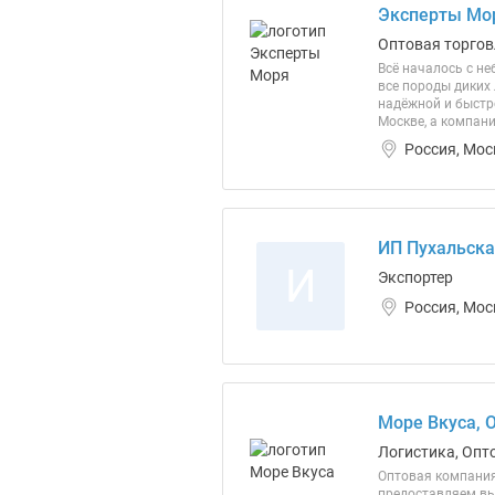
Эксперты Мо
Оптовая торгов
Всё началось с н
все породы диких
надёжной и быстро
Москве, а компан
Россия, Мос
ИП Пухальска
И
Экспортер
Россия, Мос
Море Вкуса, 
Логистика, Опт
Оптовая компания
предоставляем вы