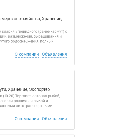
рмерское хозяйство, Хранение,
лария угревидного (ранее кармут) с
кции, размножения, выращивания и
нутого водоснабжения, полный
О компании
Объявления
уги, Хранение, Экспортер
 (10.20) Торговля оптовая рыбой,
орговля розничная рыбой и
рованными автотранспортными
.
О компании
Объявления