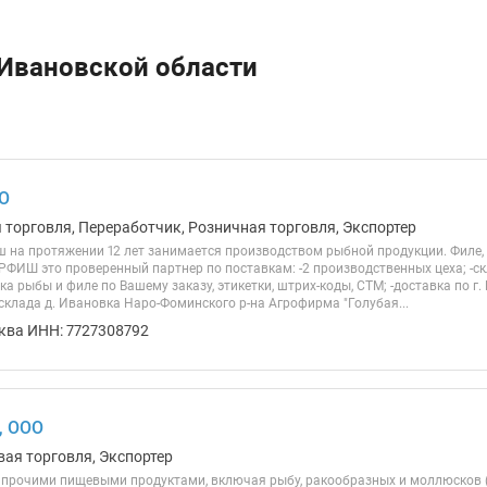
 Ивановской области
О
я торговля, Переработчик, Розничная торговля, Экспортер
на протяжении 12 лет занимается производством рыбной продукции. Филе, 
РФИШ это проверенный партнер по поставкам: -2 производственных цеха; -с
ка рыбы и филе по Вашему заказу, этикетки, штрих-коды, СТМ; -доставка по г.
склада д. Ивановка Наро-Фоминского р-на Агрофирма "Голубая...
ква ИНН: 7727308792
, ООО
вая торговля, Экспортер
 прочими пищевыми продуктами, включая рыбу, ракообразных и моллюсков (