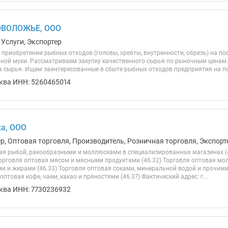
ВОЛОЖЬЕ, ООО
 Услуги, Экспортер
приобретении рыбных отходов (головы, хребты, внутренности, обрезь) на по
ной муки. Рассматриваем закупку качественного сырья по рыночным ценам.
 сырья. Ищем заинтересованные в сбыте рыбных отходов предприятия на п
ква ИНН: 5260465014
а, ООО
ер, Оптовая торговля, Производитель, Розничная торговля, Экспорт
ая рыбой, ракообразными и моллюсками в специализированных магазинах (4
Торговля оптовая мясом и мясными продуктами (46.32) Торговля оптовая м
 и жирами (46.33) Торговля оптовая соками, минеральной водой и прочим
 оптовая кофе, чаем, какао и пряностями (46.37) Фактический адрес: г...
ква ИНН: 7730236932