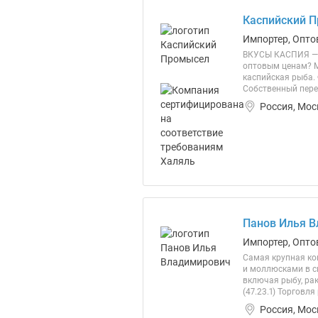
Каспийский 
Импортер, Опто
ВКУСЫ КАСПИЯ — 
оптовым ценам? М
каспийская рыба.
Собственный пере
Россия, Мос
Панов Илья В
Импортер, Опто
Самая крупная ко
и моллюсками в с
включая рыбу, ра
(47.23.1) Торговл
Россия, Мо