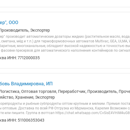
ер", ООО
Производитель, Экспортер
ер" производит автоматические дозаторы жидких (растительное масло, вода,
, сметана, мёд и т.п.) для термоформовочных автоматов Multivac, GEA, ULMA, W
аритные, многоканальные, обладают высокой надежностью и точностью вы
фасовке пресервов для автоматического наполнения контейнеров по сигналу 
ква ИНН: 7712000035
бовь Владимировна, ИП
Логистика, Оптовая торговля, Переработчик, Производитель, Прочее
яйство, Хранение, Экспортер
морепродукты и рыбные субпродукты оптом крупным и мелким. Прямая поста
ы оптовые. Доставка по всей РФ Отгрузка из Мурманска, Карелия Возможен 
те или пишите. Группа в воттсап https://chat.whatsapp.com/CvSisE4VHiM4u
ква ИНН: 511006353043