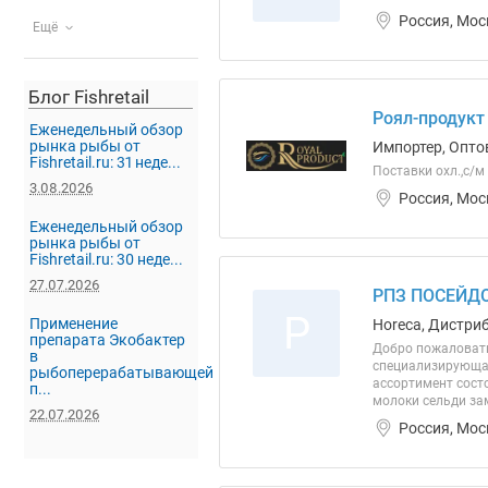
Россия, Мос
Ещё
Блог Fishretail
Роял-продукт
Еженедельный обзор
рынка рыбы от
Импортер, Опто
Fishretail.ru: 31 неде...
Поставки охл.,с/м
3.08.2026
Россия, Мос
Еженедельный обзор
рынка рыбы от
Fishretail.ru: 30 неде...
27.07.2026
РПЗ ПОСЕЙДО
Р
Применение
Horeca, Дистриб
препарата Экобактер
Добро пожаловать
в
специализирующая
рыбоперерабатывающей
ассортимент состо
п...
молоки сельди зам
22.07.2026
Россия, Мос