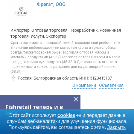
Фрегат, ООО
Импортер, Оптовая торговля, Переработчик, Розничная
торговля, Услуги, Экспортер
Фрегат занимается продажей живой, охлажденной рыбы оптом.
В наличии рыбопосадочный материал карпа и толстолобика
всегда, также товарная рыба. Торговля оптовая мясом и
мясными продуктами (46.32) Торговля оптовая мясом и мясом
птицы, включая субпродукты (46.32.1) Деятельность агентств
недвижимости за вознаграждение или на договорной основе
(68.31)
Россия, Белгородская область ИНН: 3123413187
О компании
Объявления
Fishretail теперь и в
MAX
Этот сайт использует
cookies
и передает данные
ТД Ультра Фиш, ООО
службам веб-аналитики для улучшения функционала.
ПЕРЕЙТИ
Пользуясь сайтом, вы соглашаетесь с этим.
Закрыть