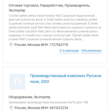
Оптовая торговля, Переработчик, Производитель,
Экспортер
1) Dried salted yellow stripe trevally fillet Сушеный подсоленный
желтый полосатик филе 2) Dried salted anchovy, headless, gutted
Сушеный соленый анчоус, без головы, выпотрошенный 3) Dried
salted yellowtail scad fillet Филе желтохвоста сушеного соленого 4)
Dried salted lizardfish fillet (skin on) Филе вяленой соленой рыбы-
ящерицы (с кожей) или «окунек золотистый» 5)Dried salted white
croaker fillet Сушеный соленый белый горбыль филе...
Россия, Москва ИНН: 7727563778
О компании
Объявления
Производственный комплекс Русское
П
поле, ООО
Оборудование, Экспортер
Занимаемся производством биозагрузки RuPol для УЗВ
Россия, Москва ИНН: 4011022236