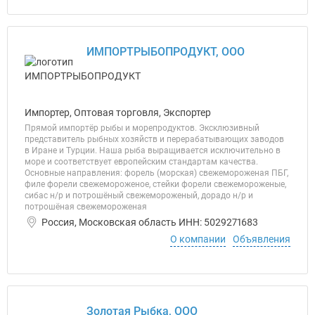
ИМПОРТРЫБОПРОДУКТ, ООО
Импортер, Оптовая торговля, Экспортер
Прямой импортёр рыбы и морепродуктов. Эксклюзивный
представитель рыбных хозяйств и перерабатывающих заводов
в Иране и Турции. Наша рыба выращивается исключительно в
море и соответствует европейским стандартам качества.
Основные направления: форель (морская) свежемороженая ПБГ,
филе форели свежемороженое, стейки форели свежемороженые,
сибас н/р и потрошёный свежемороженый, дорадо н/р и
потрошёная свежемороженая
Россия, Московская область ИНН: 5029271683
О компании
Объявления
Золотая Рыбка, ООО