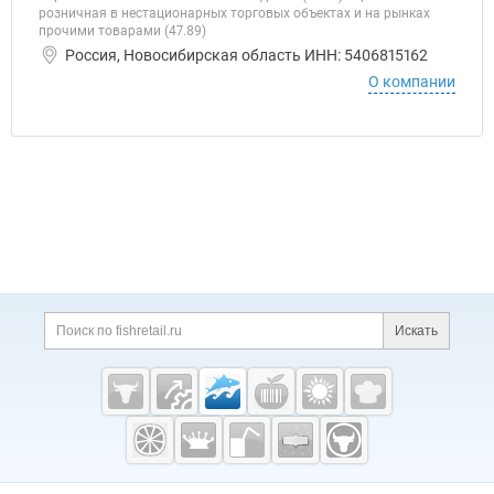
розничная в нестационарных торговых объектах и на рынках
прочими товарами (47.89)
Россия, Новосибирская область ИНН: 5406815162
О компании
Дополнительная информация
Поиск по сайту и ссы
Искать
Cсылки на полезные проекты
Fishretail.ru —
рыба,
морепродукты