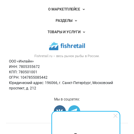
Важные разделы и контакты
Навигация по сайту
О МАРКЕТПЛЕЙСЕ
Новости Fishretail.ru
РАЗДЕЛЫ
Услуги и цены
Объявления
ТОВАРЫ И УСЛУГИ
Размещение рекламы
Каталог компаний
Рыбные снеки
Публичная оферта
Новости рынка
Рыба
Контактная информация
Форум
Fishretail.ru – весь
рынок рыбы
в России.
Икра
Политика обработки персональных данных
Бренды
ООО «Инлайн»
Морепродукты
Для СМИ
ИНН: 7805355672
Мониторинг
КПП: 780501001
Рыбопосадочный материал
Вакансии
ОГРН: 1047855085442
Полуфабрикаты
Юридический адрес: 196066, г. Санкт-Петербург, Московский
Блог
Консервы
проспект, д. 212
Добавить объявление
Мы в соцсетях:
Карта объявлений
Счетчики, авторское право, логотипы