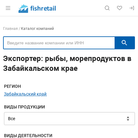
Раздел навигации по сайту fishretail.ru
Навигация по компаниям
Главная
Каталог компаний
П
Экспортер: рыбы, морепродуктов в
Забайкальском крае
Меню навигации
РЕГИОН
Забайкальский край
ВИДЫ ПРОДУКЦИИ
ВИДЫ ДЕЯТЕЛЬНОСТИ