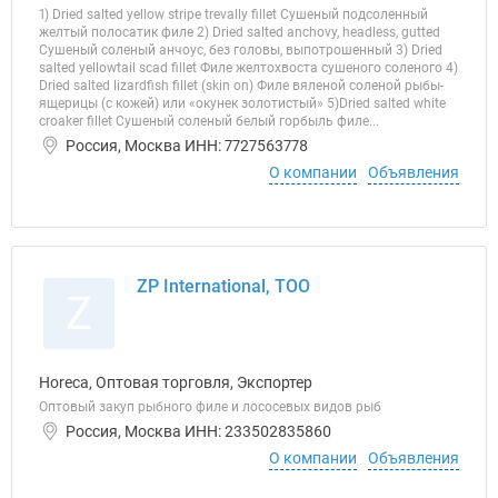
1) Dried salted yellow stripe trevally fillet Сушеный подсоленный
желтый полосатик филе 2) Dried salted anchovy, headless, gutted
Сушеный соленый анчоус, без головы, выпотрошенный 3) Dried
salted yellowtail scad fillet Филе желтохвоста сушеного соленого 4)
Dried salted lizardfish fillet (skin on) Филе вяленой соленой рыбы-
ящерицы (с кожей) или «окунек золотистый» 5)Dried salted white
croaker fillet Сушеный соленый белый горбыль филе...
Россия, Москва ИНН: 7727563778
О компании
Объявления
ZP International, ТОО
Z
Horeca, Оптовая торговля, Экспортер
Оптовый закуп рыбного филе и лососевых видов рыб
Россия, Москва ИНН: 233502835860
О компании
Объявления