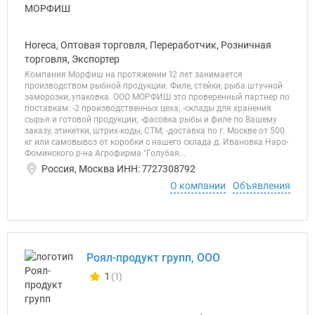
Horeca, Оптовая торговля, Переработчик, Розничная
торговля, Экспортер
Компания Морфиш на протяжении 12 лет занимается
производством рыбной продукции. Филе, стейки, рыба штучной
заморозки, упаковка. ООО МОРФИШ это проверенный партнер по
поставкам: -2 производственных цеха; -склады для хранения
сырья и готовой продукции; -фасовка рыбы и филе по Вашему
заказу, этикетки, штрих-коды, СТМ; -доставка по г. Москве от 500
кг или самовывоз от коробки с нашего склада д. Ивановка Наро-
Фоминского р-на Агрофирма "Голубая...
Россия, Москва ИНН: 7727308792
О компании
Объявления
Роял-продукт групп, ООО
1
(1)
Количество отзывов у компании всего и сегодня