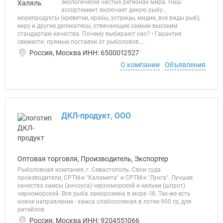
экологически чистых регионах мира. Наш
ассортимент включает дикую рыбу ,
морепродукты (креветки, крабы, устрицы, мидии, все виды рыб),
икру и другие деликатесы, отвечающие самым высоким
стандартам качества. Почему выбирают нас? • Гарантия
свежести: прямые поставки от рыболовов ,...
Россия, Москва ИНН: 6500012527
О компании
Объявления
ДКЛ-продукт, ООО
Оптовая торговля, Производитель, Экспортер
Рыболовная компания, г. Севастополь. Свои суда
производители, СРТМ-к "Каламита" и СРТМ-к "Лунга". Лучшее
качество хамсы (анчоуса) черноморской и кильки (шпрот)
черноморской. Вся рыба заморожена в море -18. Так-же есть
новое направление - хамса слабосоленая в лотке 900 гр, для
ритейлов.
Россия, Москва ИНН: 9204551066