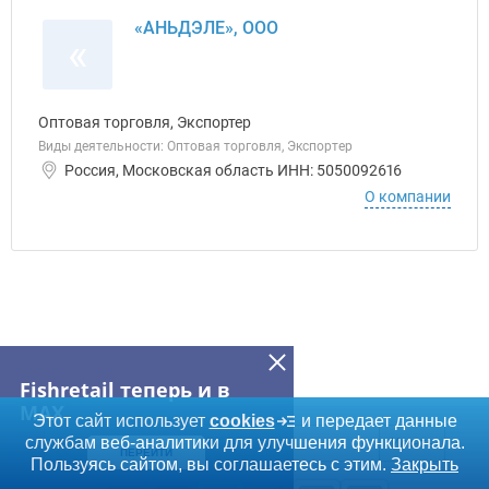
«АНЬДЭЛЕ», ООО
«
Оптовая торговля, Экспортер
Виды деятельности: Оптовая торговля, Экспортер
Россия, Московская область ИНН: 5050092616
О компании
Fishretail теперь и в
MAX
Дополнительная информация
Этот сайт использует
cookies
и передает данные
Поиск по сайту и ссы
службам веб-аналитики для улучшения функционала.
Искать
ПЕРЕЙТИ
Пользуясь сайтом, вы соглашаетесь с этим.
Закрыть