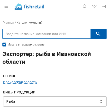
Раздел навигации по сайту fishretail.ru
Навигация по компаниям
Главная
Каталог компаний
П
Искать в текущем разделе
Экспортер: рыба в Ивановской
области
Меню навигации
РЕГИОН
Ивановская область
ВИДЫ ПРОДУКЦИИ