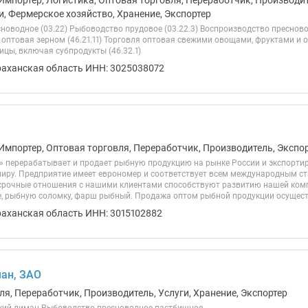
Импортер, Логистика, Оптовая торговля, Переработчик, Производит
и, Фермерское хозяйство, Хранение, Экспортер
новодное (03.22) Рыбоводство прудовое (03.22.3) Воспроизводство преснов
я оптовая зерном (46.21.11) Торговля оптовая свежими овощами, фруктами и о
цы, включая субпродукты (46.32.1)
раханская область ИНН: 3025038072
Импортер, Оптовая торговля, Переработчик, Производитель, Экспо
 перерабатывает и продает рыбную продукцию на рынке России и экспортируе
миру. Предприятие имеет еврономер и соответствует всем международным с
срочные отношения с нашими клиентами способствуют развитию нашей ко
е, рыбную соломку, фарш рыбный. Продажа оптом рыбной продукции осуществ
раханская область ИНН: 3015102882
ан, ЗАО
ля, Переработчик, Производитель, Услуги, Хранение, Экспортер