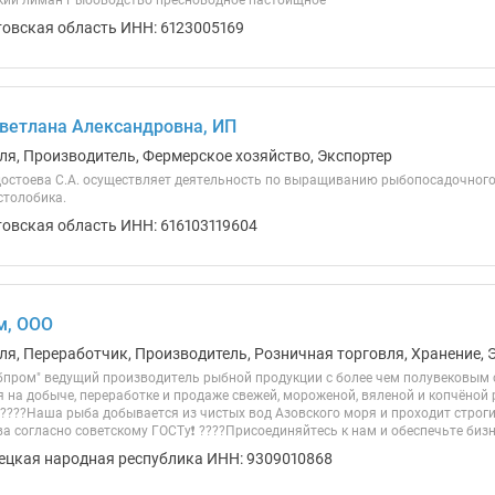
кий лиман Рыбоводство пресноводное пастбищное
товская область ИНН: 6123005169
ветлана Александровна, ИП
ля, Производитель, Фермерское хозяйство, Экспортер
остоева С.А. осуществляет деятельность по выращиванию рыбопосадочного 
столобика.
товская область ИНН: 616103119604
м, ООО
ля, Переработчик, Производитель, Розничная торговля, Хранение, 
бпром" ведущий производитель рыбной продукции с более чем полувековым 
 на добыче, переработке и продаже свежей, мороженой, вяленой и копчёной 
 ????Наша рыба добывается из чистых вод Азовского моря и проходит строг
а согласно советскому ГОСТу❗️ ????Присоединяйтесь к нам и обеспечьте бизне
ецкая народная республика ИНН: 9309010868