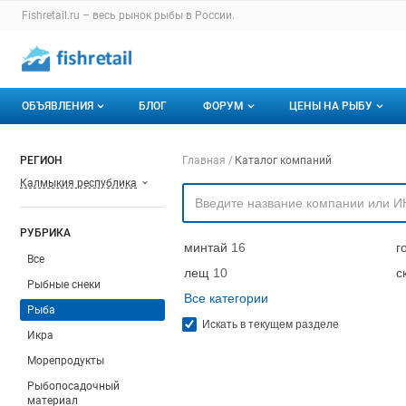
Раздел навигации по сайту fishretail.ru
Fishretail.ru – весь
рынок рыбы
в России.
Авторизация и меню пользователя
Навигация по разделам сайта fishretail.ru
ОБЪЯВЛЕНИЯ
БЛОГ
ФОРУМ
ЦЕНЫ НА РЫБУ
Объявления
Все темы
О мониторингах
Навигация по компа
РЕГИОН
Главная
Каталог компаний
Калмыкия республика
Горячее предложение
Избранные
Актуальные мони
Мои объявления
С моим участием
Динамика цен
РУБРИКА
минтай
16
г
Отзывы
Все
лещ
10
с
Рыбные снеки
Все категории
Рыба
Искать в текущем разделе
Икра
Морепродукты
Рыбопосадочный
материал