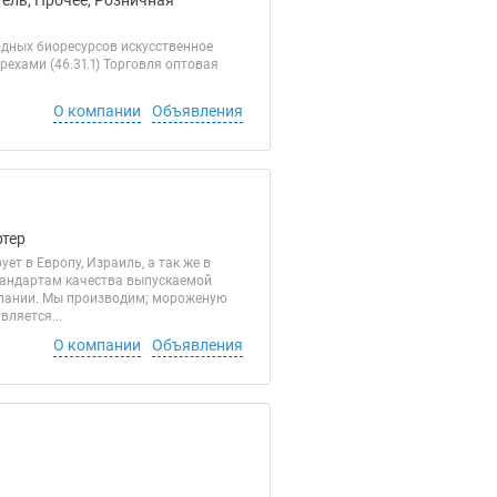
ель, Прочее, Розничная
одных биоресурсов искусственное
рехами (46.31.1) Торговля оптовая
О компании
Объявления
ртер
т в Европу, Израиль, а так же в
тандартам качества выпускаемой
мпании. Мы производим; мороженую
ляется...
О компании
Объявления