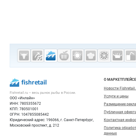
Дополнительная информация
Cсылки на полезные проекты
Fishretail.ru —
рыба,
морепродукты
Важные разделы и контакты
Навигация п
О МАРКЕТПЛЕЙС
Новости Fishretail.
Fishretail.ru – весь
рынок рыбы
в России.
Услуги и цены
ООО «Инлайн»
ИНН: 7805355672
Размещение рекл
КПП: 780501001
Публичная оферт
ОГРН: 1047855085442
Юридический адрес: 196066, г. Санкт-Петербург,
Контактная инфо
Московский проспект, д. 212
Политика обрабо
данных