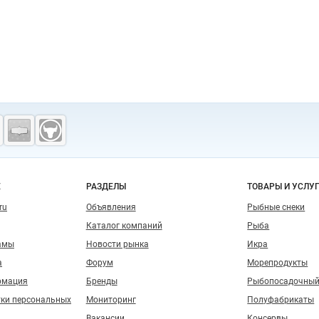
о сайту
Е
РАЗДЕЛЫ
ТОВАРЫ И УСЛУ
ru
Объявления
Рыбные снеки
Каталог компаний
Рыба
амы
Новости рынка
Икра
а
Форум
Морепродукты
рмация
Бренды
Рыбопосадочный
тки персональных
Мониторинг
Полуфабрикаты
Вакансии
Консервы