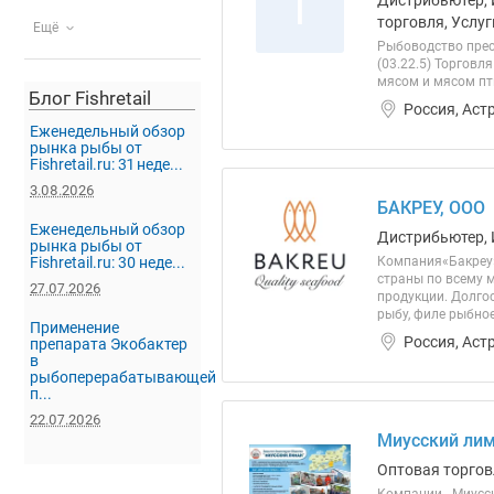
Т
Дистрибьютер, 
торговля, Услуг
Ещё
Рыбоводство прес
(03.22.5) Торговл
мясом и мясом пти
Блог Fishretail
Россия, Аст
Еженедельный обзор
рынка рыбы от
Fishretail.ru: 31 неде...
3.08.2026
БАКРЕУ, ООО
Еженедельный обзор
Дистрибьютер, 
рынка рыбы от
Fishretail.ru: 30 неде...
Компания«Бакреу»
страны по всему 
27.07.2026
продукции. Долго
рыбу, филе рыбно
Применение
Россия, Аст
препарата Экобактер
в
рыбоперерабатывающей
п...
22.07.2026
Миусский лим
Оптовая торгов