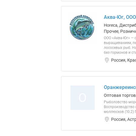
Аква-Юг, ООО
Horeca, Дистри
Прочее, Розничн
ООО «Аква-Юг» — 
выращиванием, пе
лососевых рыб. Н
без гормонов и с
Россия, Кра
Оранжереинс
О
Оптовая торгов
Рыболовство морск
Воспроизводство 
моллюсков (10.2)
Россия, Аст