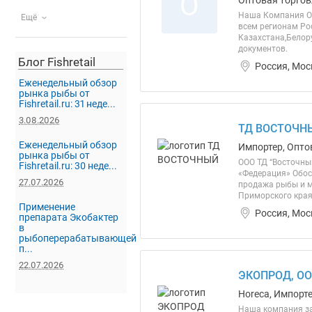
О
Оптовая торгов
Наша Компания О
Ещё
всем регионам Ро
Казахстана,Белор
документов.
Блог Fishretail
Россия, Мос
Еженедельный обзор
рынка рыбы от
Fishretail.ru: 31 неде...
3.08.2026
ТД ВОСТОЧН
Еженедельный обзор
Импортер, Опто
рынка рыбы от
ООО ТД “Восточны
Fishretail.ru: 30 неде...
«Федерация» Обосо
27.07.2026
продажа рыбы и м
Приморского края.
Применение
Россия, Мос
препарата Экобактер
в
рыбоперерабатывающей
п...
22.07.2026
ЭКОПРОД, О
Horeca, Импорте
Наша компания за