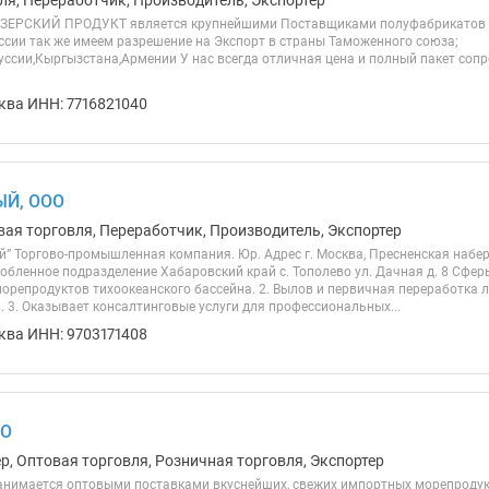
ля, Переработчик, Производитель, Экспортер
ЗЕРСКИЙ ПРОДУКТ является крупнейшими Поставщиками полуфабрикатов и
ссии так же имеем разрешение на Экспорт в страны Таможенного союза;
уссии,Кыргызстана,Армении У нас всегда отличная цена и полный пакет соп
ква ИНН: 7716821040
ЫЙ, ООО
вая торговля, Переработчик, Производитель, Экспортер
й” Торгово-промышленная компания. Юр. Адрес г. Москва, Пресненская набе
бленное подразделение Хабаровский край с. Тополево ул. Дачная д. 8 Сфер
орепродуктов тихоокеанского бассейна. 2. Вылов и первичная переработка 
 3. Оказывает консалтинговые услуги для профессиональных...
ква ИНН: 9703171408
ОО
р, Оптовая торговля, Розничная торговля, Экспортер
нимается оптовыми поставками вкуснейших, свежих импортных морепродукто