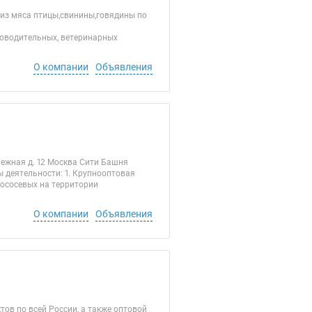
з мяса птицы,свинины,говядины по
роводительных, ветеринарных
О компании
Объявления
режная д. 12 Москва Сити Башня
ы деятельности: 1. Крупнооптовая
лососевых на территории
О компании
Объявления
в по всей России, а также оптовой