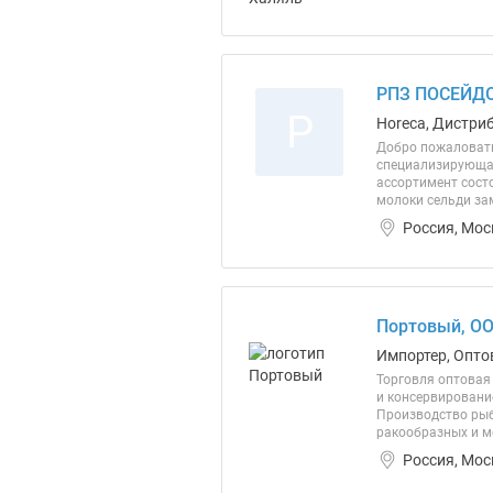
РПЗ ПОСЕЙДО
Р
Horeca, Дистриб
Добро пожаловать
специализирующая
ассортимент состо
молоки сельди зам
Россия, Мос
Портовый, О
Импортер, Опто
Торговля оптовая
и консервировани
Производство рыб
ракообразных и м
Россия, Мос