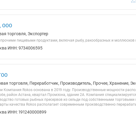
, ООО
вая торговля, Экспортер
 прочими пищевыми продуктами, включая рыбу, ракообразных и моллюсков (
ква ИНН: 9734006595
ТОО
овая торговля, Переработчик, Производитель, Прочее, Хранение, Эк
ии Компания Rokos основана в 2019 году. Производственные мощности распо
обе, район Астана, квартал Промзона, здание 2А. Компания специализируетс
водство готовых рыбных пресервов из сельди под собственными торговыми
арты качества Rokos располагает современным производственно перерабат
ква ИНН: 191240000899