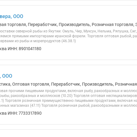
вера, ООО
вая торговля, Переработчик, Производитель, Розничная торговля, 
ставки северной рыбы из Якутии: Омуль, Чир, Муксун, Нельма, Ряпушка, Сиг,
ляемся прямыми импортерами иранской форели. Торговля оптовая рыбой, р
ервами из рыбы и морепродуктов (46.38.1)
ква ИНН: 8901041180
, ООО
стика, Оптовая торговля, Переработчик, Производитель, Розничная
овая прочими пищевыми продуктами, включая рыбу, ракообразных и моллюск
рыбы, ракообразных и моллюсков (10.20) Торговля оптовая неспециализи
9.1) Торговля розничная преимущественно пищевыми продуктами, включая н
нных магазинах (47.11) Торговля розничная рыбой, ракообразными и моллюск
ква ИНН: 7733317890