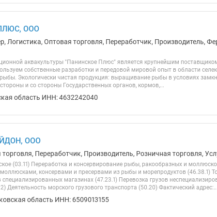
ПЛЮС, ООО
ер, Логистика, Оптовая торговля, Переработчик, Производитель, Фе
ионной аквакультуры "Панинское Плюс" является крупнейшим поставщиком к
пользуем собственные разработки и передовой мировой опыт в области селе
 рыбы. Экологически чистая продукция: выращивание рыбы в условиях замк
стороны и со стороны Государственных органов, кормов,...
ская область ИНН: 4632242040
ЙДОН, ООО
 торговля, Переработчик, Производитель, Розничная торговля, Усл
кое (03.11) Переработка и консервирование рыбы, ракообразных и моллюсков
моллюсками, консервами и пресервами из рыбы и морепродуктов (46.38.1) Т
 специализированных магазинах (47.23.1) Перевозка грузов неспециализи
.2) Деятельность морского грузового транспорта (50.20) Фактический адрес:..
ковская область ИНН: 6509013155