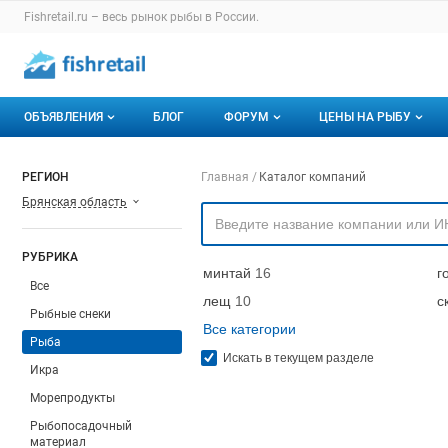
Раздел навигации по сайту fishretail.ru
Fishretail.ru – весь
рынок рыбы
в России.
Авторизация и меню пользователя
Навигация по разделам сайта fishretail.ru
ОБЪЯВЛЕНИЯ
БЛОГ
ФОРУМ
ЦЕНЫ НА РЫБУ
Объявления
Все темы
О мониторингах
Навигация по компа
РЕГИОН
Главная
Каталог компаний
Брянская область
Горячее предложение
Избранные
Актуальные мони
Мои объявления
С моим участием
Динамика цен
РУБРИКА
минтай
16
г
Отзывы
Все
лещ
10
с
Рыбные снеки
Все категории
Рыба
Искать в текущем разделе
Икра
Морепродукты
Рыбопосадочный
материал