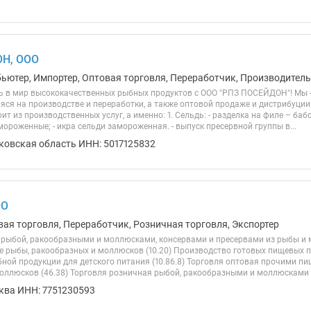
Н, ООО
ьютер, Импортер, Оптовая торговля, Переработчик, Производитель,
 в мир высококачественных рыбных продуктов с ООО "РПЗ ПОСЕЙДОН"! Мы 
ся на производстве и переработки, а также оптовой продаже и дистрибуци
ит из производственных услуг, а именно: 1. Сельдь: - разделка на филе – ба
ороженные; - икра сельди замороженная. - выпуск пресервной группы в...
ковская область ИНН: 5017125832
ОО
вая торговля, Переработчик, Розничная торговля, Экспортер
 рыбой, ракообразными и моллюсками, консервами и пресервами из рыбы и м
е рыбы, ракообразных и моллюсков (10.20) Производство готовых пищевых пр
ной продукции для детского питания (10.86.8) Торговля оптовая прочими п
оллюсков (46.38) Торговля розничная рыбой, ракообразными и моллюсками в
ква ИНН: 7751230593