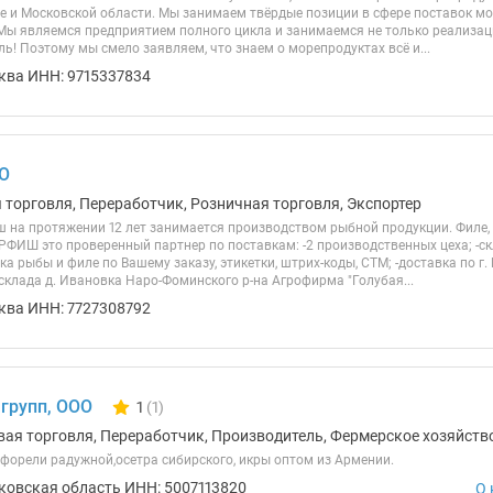
е и Московской области. Мы занимаем твёрдые позиции в сфере поставок мо
 Мы являемся предприятием полного цикла и занимаемся не только реализаци
ь! Поэтому мы смело заявляем, что знаем о морепродуктах всё и...
ква ИНН: 9715337834
О
я торговля, Переработчик, Розничная торговля, Экспортер
на протяжении 12 лет занимается производством рыбной продукции. Филе, 
РФИШ это проверенный партнер по поставкам: -2 производственных цеха; -с
ка рыбы и филе по Вашему заказу, этикетки, штрих-коды, СТМ; -доставка по г.
склада д. Ивановка Наро-Фоминского р-на Агрофирма "Голубая...
ква ИНН: 7727308792
 групп, ООО
1
(1)
Количество отзывов у компании всего и сегодня
вая торговля, Переработчик, Производитель, Фермерское хозяйство
 форели радужной,осетра сибирского, икры оптом из Армении.
ковская область ИНН: 5007113820
О 