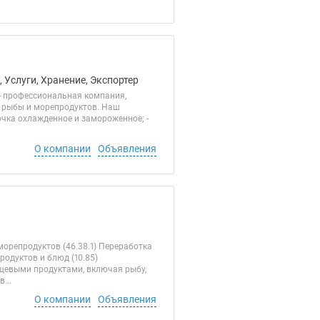
 Услуги, Хранение, Экспортер
- профессиональная компания,
и рыбы и морепродуктов. Наш
бочка охлажденное и замороженное; -
О компании
Объявления
орепродуктов (46.38.1) Переработка
одуктов и блюд (10.85)
ищевыми продуктами, включая рыбу,
...
О компании
Объявления