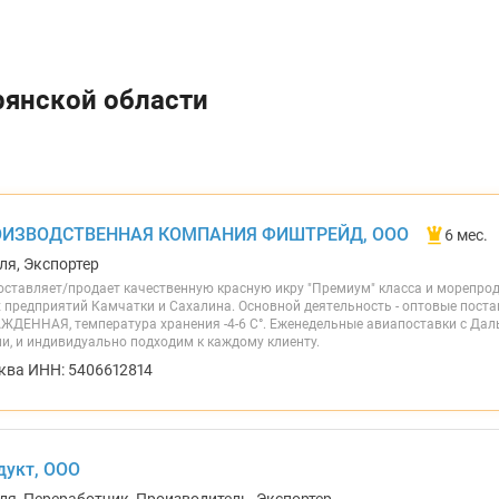
рянской области
ОИЗВОДСТВЕННАЯ КОМПАНИЯ ФИШТРЕЙД, ООО
6 мес.
ля, Экспортер
ставляет/продает качественную красную икру "Премиум" класса и морепро
редприятий Камчатки и Сахалина. Основной деятельность - оптовые постав
ЖДЕННАЯ, температура хранения -4-6 С°. Еженедельные авиапоставки с Даль
ии, и индивидуально подходим к каждому клиенту.
ква ИНН: 5406612814
дукт, ООО