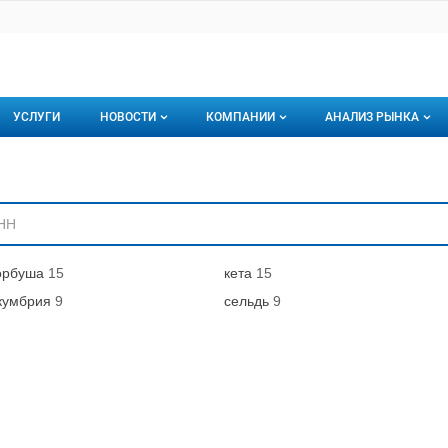
УСЛУГИ
НОВОСТИ
КОМПАНИИ
АНАЛИЗ РЫНКА
Новости рыбного рынка
Каталог компаний
ниям
торинги
О каталоге компаний
Подписаться на 
Премиум размещение
орбуша
15
кета
15
кумбрия
9
сельдь
9