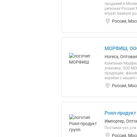
продажей в Москв
регионах России!
играет важную рол
Россия, Мос
МОРФИШ, ОО
Horeca, Оптова
Компания Морфиш 
упаковка. ООО МО
продукции; -фасов
коробки с нашего 
Россия, Мос
Роял-продукт
Импортер, Опто
Поставки охл.,с/м
Россия, Мос