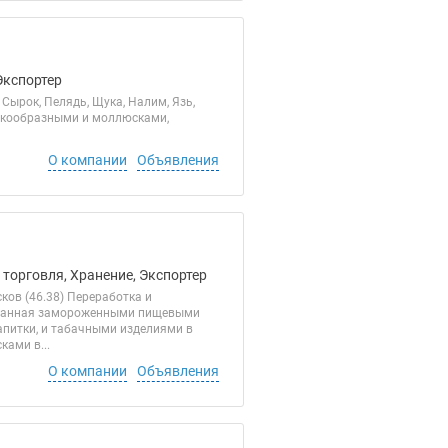
Экспортер
 Сырок, Пелядь, Щука, Налим, Язь,
акообразными и моллюсками,
О компании
Объявления
 торговля, Хранение, Экспортер
ов (46.38) Переработка и
рованная замороженными пищевыми
апитки, и табачными изделиями в
ами в...
О компании
Объявления