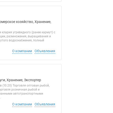
рмерское хозяйство, Хранение,
лария угревидного (ранее кармут) с
кции, размножения, выращивания и
нутого водоснабжения, полный
О компании
Объявления
уги, Хранение, Экспортер
 (10.20) Торговля оптовая рыбой,
орговля розничная рыбой и
рованными автотранспортными
.
О компании
Объявления