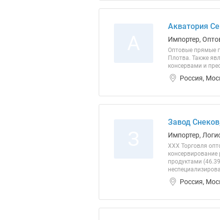
Акватория Се
А
Импортер, Опто
Оптовые прямые по
Плотва. Также яв
консервами и прес
Россия, Мос
Завод Снеков
З
Импортер, Логи
ХХХ Торговля опт
консервирование 
продуктами (46.3
неспециализирова
Россия, Мос