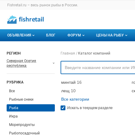
Раздел навигации по сайту fishretail.ru
Fishretail.ru – весь
рынок рыбы
в России.
Авторизация и меню пользователя
Навигация по разделам сайта fishretail.ru
ОБЪЯВЛЕНИЯ
БЛОГ
ФОРУМ
ЦЕНЫ НА РЫБУ
Объявления
Все темы
О мониторингах
Навигация по компа
РЕГИОН
Главная
Каталог компаний
Северная Осетия
Горячее предложение
Избранные
Актуальные мони
республика
Мои объявления
С моим участием
Динамика цен
минтай
16
г
РУБРИКА
Отзывы
лещ
10
с
Все
Все категории
Рыбные снеки
Рыба
Искать в текущем разделе
Икра
Морепродукты
Рыбопосадочный