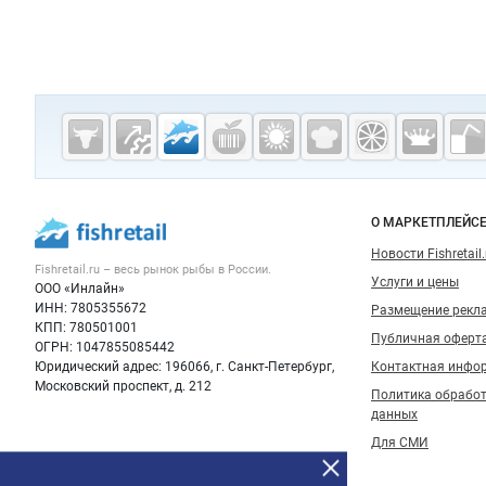
Дополнительная информация
Cсылки на полезные проекты
Fishretail.ru —
рыба,
морепродукты
Важные разделы и контакты
Навигация п
О МАРКЕТПЛЕЙС
Новости Fishretail.
Fishretail.ru – весь
рынок рыбы
в России.
Услуги и цены
ООО «Инлайн»
ИНН: 7805355672
Размещение рекл
КПП: 780501001
Публичная оферт
ОГРН: 1047855085442
Юридический адрес: 196066, г. Санкт-Петербург,
Контактная инфо
Московский проспект, д. 212
Политика обрабо
данных
Для СМИ