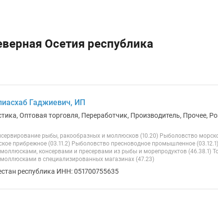
еверная Осетия республика
иасхаб Гаджиевич, ИП
стика, Оптовая торговля, Переработчик, Производитель, Прочее, Ро
нсервирование рыбы, ракообразных и моллюсков (10.20) Рыболовство морско
кое прибрежное (03.11.2) Рыболовство пресноводное промышленное (03.12.1)
моллюсками, консервами и пресервами из рыбы и морепродуктов (46.38.1) Т
моллюсками в специализированных магазинах (47.23)
естан республика ИНН: 051700755635