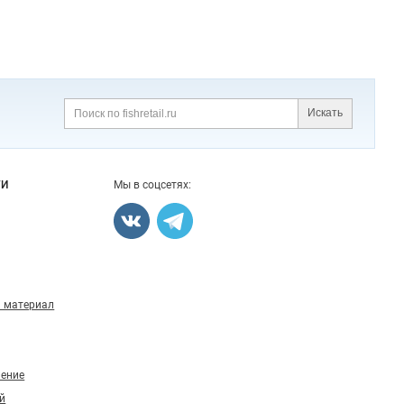
Искать
Поиск
ГИ
Мы в соцсетях:
 материал
ление
й