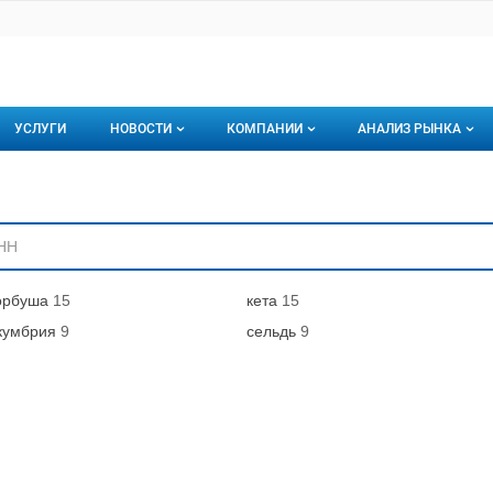
УСЛУГИ
НОВОСТИ
КОМПАНИИ
АНАЛИЗ РЫНКА
Новости рыбного рынка
Каталог компаний
ниям
торинги
О каталоге компаний
Подписаться на 
Премиум размещение
орбуша
15
кета
15
кумбрия
9
сельдь
9