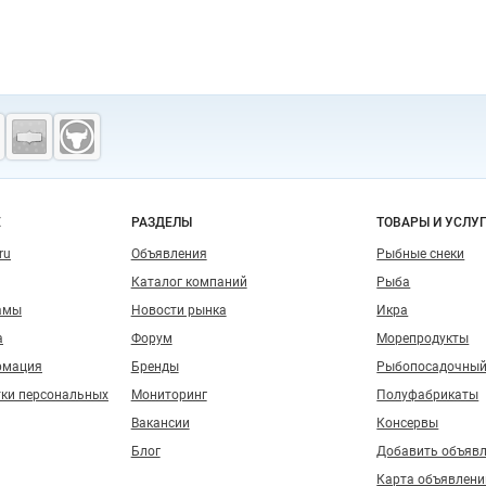
о сайту
Е
РАЗДЕЛЫ
ТОВАРЫ И УСЛУ
ru
Объявления
Рыбные снеки
Каталог компаний
Рыба
амы
Новости рынка
Икра
а
Форум
Морепродукты
рмация
Бренды
Рыбопосадочный
тки персональных
Мониторинг
Полуфабрикаты
Вакансии
Консервы
Блог
Добавить объяв
Карта объявлени