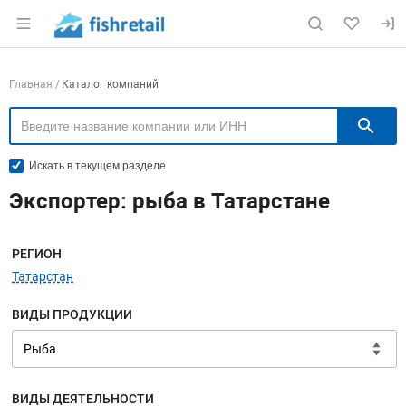
Раздел навигации по сайту fishretail.ru
Навигация по компаниям
Главная
Каталог компаний
П
Искать в текущем разделе
Экспортер: рыба в Татарстане
Меню навигации
РЕГИОН
Татарстан
ВИДЫ ПРОДУКЦИИ
ВИДЫ ДЕЯТЕЛЬНОСТИ