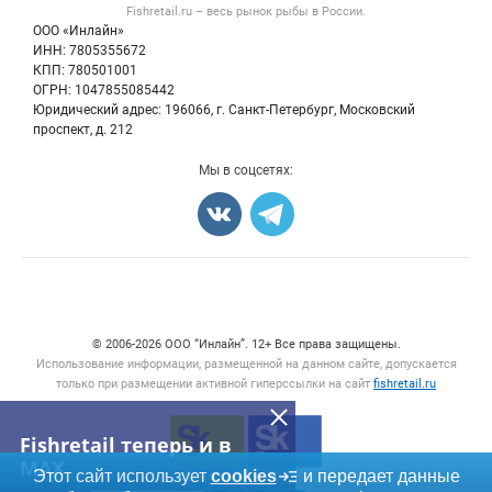
Форум
Fishretail.ru – весь
рынок рыбы
в России.
Икра
Политика обработки персональных данных
Бренды
ООО «Инлайн»
Морепродукты
Для СМИ
ИНН: 7805355672
Мониторинг
КПП: 780501001
Рыбопосадочный материал
Вакансии
ОГРН: 1047855085442
Полуфабрикаты
Юридический адрес: 196066, г. Санкт-Петербург, Московский
Блог
Консервы
проспект, д. 212
Добавить объявление
Мы в соцсетях:
Карта объявлений
Счетчики, авторское право, логотипы
© 2006‑2026 ООО “Инлайн”. 12+ Все права защищены.
Использование информации, размещенной на данном сайте, допускается
только при размещении активной гиперссылки на сайт
fishretail.ru
Fishretail теперь и в
MAX
Этот сайт использует
cookies
и передает данные