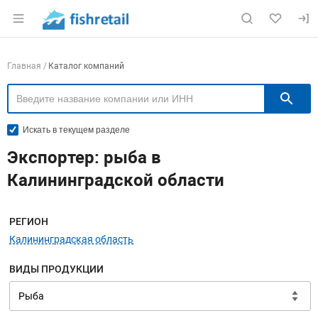
Раздел навигации по сайту fishretail.ru
Навигация по компаниям
Главная
Каталог компаний
П
Искать в текущем разделе
Экспортер: рыба в
Калининградской области
Меню навигации
РЕГИОН
Калининградская область
ВИДЫ ПРОДУКЦИИ