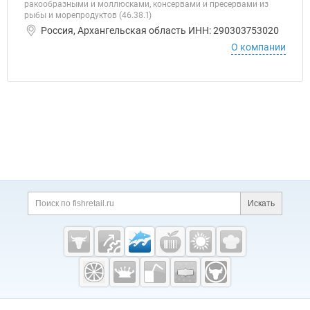
ракообразными и моллюсками, консервами и пресервами из
рыбы и морепродуктов (46.38.1)
Россия, Архангельская область ИНН: 290303753020
О компании
Дополнительная информация
Поиск по сайту и ссы
Искать
Cсылки на полезные проекты
Fishretail.ru —
рыба,
морепродукты