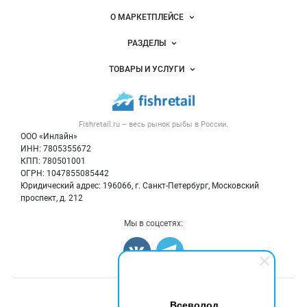
Важные разделы и контакты
Навигация по сайту
О МАРКЕТПЛЕЙСЕ
Новости Fishretail.ru
РАЗДЕЛЫ
Услуги и цены
Объявления
ТОВАРЫ И УСЛУГИ
Размещение рекламы
Каталог компаний
Рыбные снеки
Публичная оферта
Новости рынка
Рыба
Контактная информация
Форум
Fishretail.ru – весь
рынок рыбы
в России.
Икра
Политика обработки персональных данных
Бренды
ООО «Инлайн»
Морепродукты
Для СМИ
ИНН: 7805355672
Мониторинг
КПП: 780501001
Рыбопосадочный материал
Вакансии
ОГРН: 1047855085442
Полуфабрикаты
Юридический адрес: 196066, г. Санкт-Петербург, Московский
Блог
Консервы
проспект, д. 212
Добавить объявление
Мы в соцсетях:
Карта объявлений
Счетчики, авторское право, логотипы
Всеволод