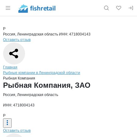
Раздел навигации по сайту fishretail.ru
Краткая информация о компании
Рыбн
Страница компании
Рыбная К
Страница компании
Рыбная Компания, ЗАО
Р
Россия, Ленинградская область
ИНН: 4718004143
Оставить отзыв
Навигация по сайту
Главная
Рыбные компании в Ленинградской области
Рыбная Компания
Основная информация о компании
Рыбная Компания, ЗАО
Россия, Ленинградская область
ИНН: 4718004143
Р
Оставить отзыв