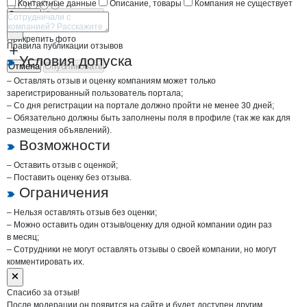
Контактные данные
Описание, товары
Компания не существует
Отмена
Опубликовать
Прикрепить фото
Правила публикации отзывов
Условия допуска
Отмена
Опубликовать
– Оставлять отзыв и оценку компаниям может только
зарегистрированный пользователь портала;
– Со дня регистрации на портале должно пройти не менее 30 дней;
– Обязательно должны быть заполнены поля в профиле (так же как для
размещения объявлений).
Возможности
– Оставить отзыв с оценкой;
– Поставить оценку без отзыва.
Ограничения
– Нельзя оставлять отзыв без оценки;
– Можно оставить один отзыв/оценку для одной компании один раз
в месяц;
– Сотрудники не могут оставлять отзывы о своей компании, но могут
комментировать их.
Спасибо за отзыв!
После модерации он появится на сайте и будет доступен другим