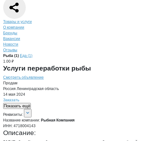
Навигация по странице
компании
Рыбн
Товары и услуги
О компании
Бренды
Вакансии
Новости
Отзывы
Продукция
Рыбная Компания, ЗАО
Навигация по продуктам
компании
Рыбная
Рыба (1)
Еда (1)
1.00 ₽
Услуги переработки рыбы
Смотреть объявление
Продам
Россия
Ленинградская область
14 мая 2024
Заказать
Показать ещё
О компании
Рыбная Компания
Реквизиты
компании
Рыбная Компания
Реквизиты:
Название компании:
Рыбная Компания
ИНН:
4718004143
Описание: