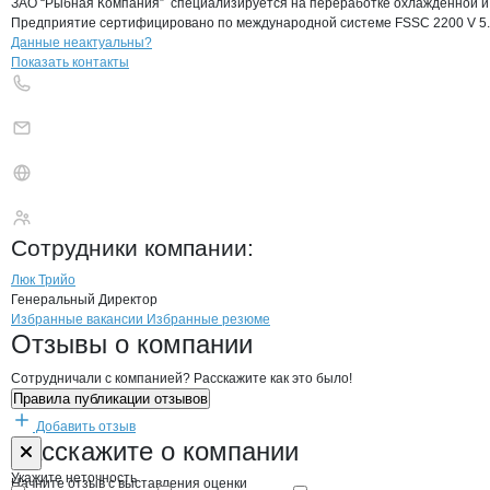
ЗАО “Рыбная Компания”  специализируется на переработке охлаждённой и 
Предприятие сертифицировано по международной системе FSSC 2200 V 5.1
Контакты
компании
Рыбная Компани
+7(800)000-00-..
Данные неактуальны?
Показать контакты
Рыбная Компания
Сотрудники
компании
:
Люк Трийо
Генеральный Директор
Бренды
Вакансии в
компани
Рыбная Компания
Рыбная Компания
Избранные вакансии
Избранные резюме
Новости o
Рыбная Компания, ЗАО
Рыбная Компани
Отзывы
о компании
Сотрудничали с компанией? Расскажите как это было!
Правила публикации отзывов
Добавить отзыв
Форма обратной связи о неточностях н
Рыбная Комп
Расскажите
о компании
Укажите неточность
Начните отзыв с выставления оценки