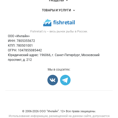
РАЗДЕЛЫ
Услуги и цены
Объявления
ТОВАРЫ И УСЛУГИ
Размещение рекламы
Каталог компаний
Рыбные снеки
Публичная оферта
Новости рынка
Рыба
Контактная информация
Форум
Fishretail.ru – весь
рынок рыбы
в России.
Икра
Политика обработки персональных данных
Бренды
ООО «Инлайн»
Морепродукты
Для СМИ
ИНН: 7805355672
Мониторинг
КПП: 780501001
Рыбопосадочный материал
Вакансии
ОГРН: 1047855085442
Полуфабрикаты
Юридический адрес: 196066, г. Санкт-Петербург, Московский
Блог
Консервы
проспект, д. 212
Добавить объявление
Мы в соцсетях:
Карта объявлений
Счетчики, авторское право, логотипы
© 2006‑2026 ООО “Инлайн”. 12+ Все права защищены.
Использование информации, размещенной на данном сайте, допускается