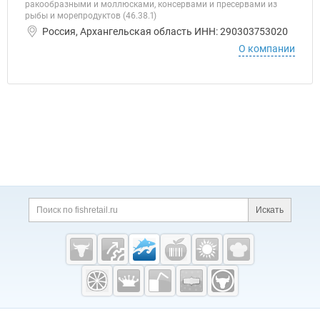
ракообразными и моллюсками, консервами и пресервами из
рыбы и морепродуктов (46.38.1)
Россия, Архангельская область ИНН: 290303753020
О компании
Дополнительная информация
Поиск по сайту и ссы
Искать
Cсылки на полезные проекты
Fishretail.ru —
рыба,
морепродукты