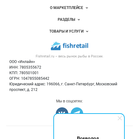
Важные разделы и контакты
Навигация по сайту
О МАРКЕТПЛЕЙСЕ
Новости Fishretail.ru
РАЗДЕЛЫ
Услуги и цены
Объявления
ТОВАРЫ И УСЛУГИ
Размещение рекламы
Каталог компаний
Рыбные снеки
Публичная оферта
Новости рынка
Рыба
Контактная информация
Форум
Fishretail.ru – весь
рынок рыбы
в России.
Икра
Политика обработки персональных данных
Бренды
ООО «Инлайн»
Морепродукты
Для СМИ
ИНН: 7805355672
Мониторинг
КПП: 780501001
Рыбопосадочный материал
Вакансии
ОГРН: 1047855085442
Полуфабрикаты
Юридический адрес: 196066, г. Санкт-Петербург, Московский
Блог
Консервы
проспект, д. 212
Добавить объявление
Мы в соцсетях:
Карта объявлений
Счетчики, авторское право, логотипы
Всеволод