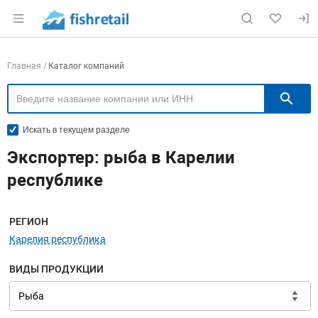
Раздел навигации по сайту fishretail.ru
Навигация по компаниям
Главная
Каталог компаний
П
Искать в текущем разделе
Экспортер: рыба в Карелии
республике
Меню навигации
РЕГИОН
Карелия республика
ВИДЫ ПРОДУКЦИИ