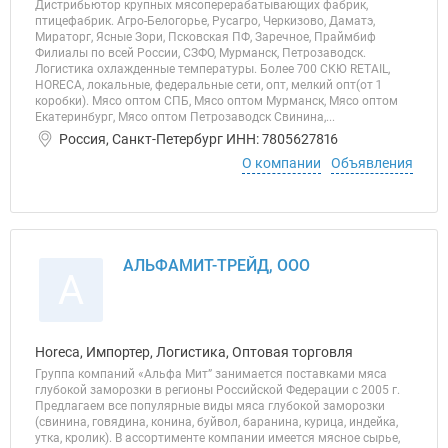
Дистрибьютор крупных мясоперерабатывающих фабрик,
птицефабрик. Агро-Белогорье, Русагро, Черкизово, Даматэ,
Мираторг, Ясные Зори, Псковская ПФ, Заречное, Праймбиф
Филиалы по всей России, СЗФО, Мурманск, Петрозаводск.
Логистика охлажденные температуры. Более 700 СКЮ RETAIL,
HORECA, локальные, федеральные сети, опт, мелкий опт(от 1
коробки). Мясо оптом СПБ, Мясо оптом Мурманск, Мясо оптом
Екатеринбург, Мясо оптом Петрозаводск Свинина,...
Россия, Санкт-Петербург ИНН: 7805627816
О компании
Объявления
АЛЬФАМИТ-ТРЕЙД, ООО
А
Horeca, Импортер, Логистика, Оптовая торговля
Группа компаний «Альфа Мит” занимается поставками мяса
глубокой заморозки в регионы Российской Федерации с 2005 г.
Предлагаем все популярные виды мяса глубокой заморозки
(свинина, говядина, конина, буйвол, баранина, курица, индейка,
утка, кролик). В ассортименте компании имеется мясное сырье,