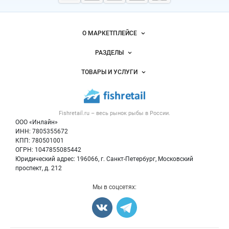
морепродукты
Важные разделы и контакты
Навигация по сайту
О МАРКЕТПЛЕЙСЕ
Новости Fishretail.ru
РАЗДЕЛЫ
Услуги и цены
Объявления
ТОВАРЫ И УСЛУГИ
Размещение рекламы
Каталог компаний
Рыбные снеки
Публичная оферта
Новости рынка
Рыба
Контактная информация
Форум
Fishretail.ru – весь
рынок рыбы
в России.
Икра
Политика обработки персональных данных
Бренды
ООО «Инлайн»
Морепродукты
Для СМИ
ИНН: 7805355672
Мониторинг
КПП: 780501001
Рыбопосадочный материал
Вакансии
ОГРН: 1047855085442
Полуфабрикаты
Юридический адрес: 196066, г. Санкт-Петербург, Московский
Блог
Консервы
проспект, д. 212
Добавить объявление
Мы в соцсетях:
Карта объявлений