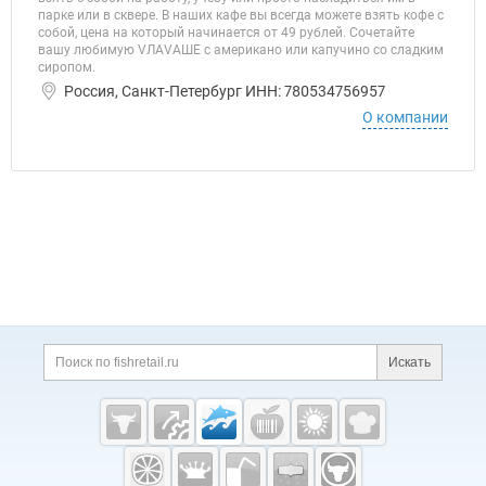
парке или в сквере. В наших кафе вы всегда можете взять кофе с
собой, цена на который начинается от 49 рублей. Сочетайте
вашу любимую VЛАVАШЕ с американо или капучино со сладким
сиропом.
Россия, Санкт-Петербург ИНН: 780534756957
О компании
Дополнительная информация
Поиск по сайту и ссы
Искать
Cсылки на полезные проекты
Fishretail.ru —
рыба,