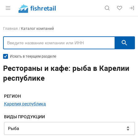
Раздел навигации по сайту fishretail.ru
Навигация по компаниям
Главная
Каталог компаний
П
Искать в текущем разделе
Рестораны и кафе: рыба в Карелии
республике
Меню навигации
РЕГИОН
Карелия республика
ВИДЫ ПРОДУКЦИИ