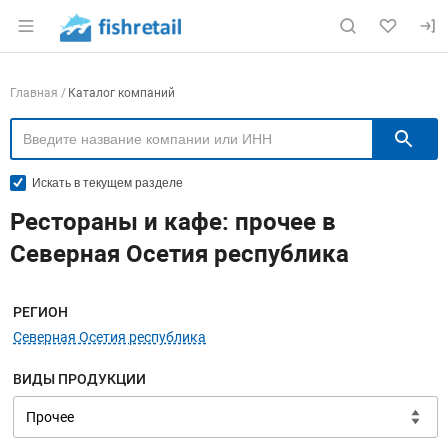
Раздел навигации по сайту fishretail.ru
Навигация по компаниям
Главная
Каталог компаний
П
Искать в текущем разделе
Рестораны и кафе: прочее в
Северная Осетия республика
Меню навигации
РЕГИОН
Северная Осетия республика
ВИДЫ ПРОДУКЦИИ