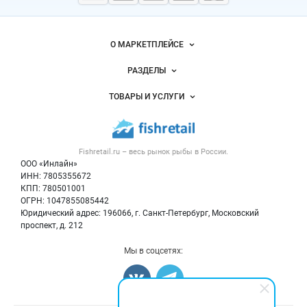
морепродукты
Важные разделы и контакты
Навигация по сайту
О МАРКЕТПЛЕЙСЕ
Новости Fishretail.ru
РАЗДЕЛЫ
Услуги и цены
Объявления
ТОВАРЫ И УСЛУГИ
Размещение рекламы
Каталог компаний
Рыбные снеки
Публичная оферта
Новости рынка
Рыба
Контактная информация
Форум
Fishretail.ru – весь
рынок рыбы
в России.
Икра
Политика обработки персональных данных
Бренды
ООО «Инлайн»
Морепродукты
Для СМИ
ИНН: 7805355672
Мониторинг
КПП: 780501001
Рыбопосадочный материал
Вакансии
ОГРН: 1047855085442
Полуфабрикаты
Юридический адрес: 196066, г. Санкт-Петербург, Московский
Блог
Консервы
проспект, д. 212
Добавить объявление
Мы в соцсетях:
Карта объявлений