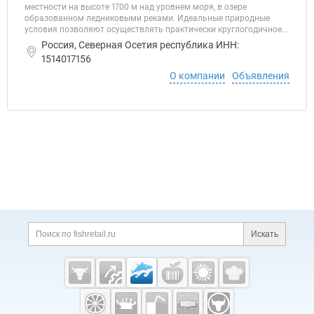
местности на высоте 1700 м над уровнем моря, в озере
образованном ледниковыми реками. Идеальные природные
условия позволяют осуществлять практически круглогодичное...
Россия, Северная Осетия республика ИНН:
1514017156
О компании
Объявления
Дополнительная информация
Поиск по сайту и ссы
Искать
Cсылки на полезные проекты
Fishretail.ru —
рыба,