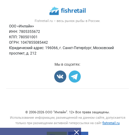
Каталог компаний
Рыбные снеки
Публичная оферта
Новости рынка
Рыба
Контактная информация
Форум
Fishretail.ru – весь
рынок рыбы
в России.
Икра
Политика обработки персональных данных
Бренды
ООО «Инлайн»
Морепродукты
Для СМИ
ИНН: 7805355672
Мониторинг
КПП: 780501001
Рыбопосадочный материал
Вакансии
ОГРН: 1047855085442
Полуфабрикаты
Юридический адрес: 196066, г. Санкт-Петербург, Московский
Блог
Консервы
проспект, д. 212
Добавить объявление
Мы в соцсетях:
Карта объявлений
Счетчики, авторское право, логотипы
© 2006‑2026 ООО “Инлайн”. 12+ Все права защищены.
Использование информации, размещенной на данном сайте, допускается
только при размещении активной гиперссылки на сайт
fishretail.ru