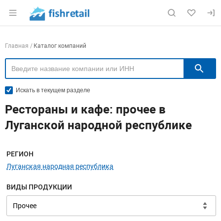
Раздел навигации по сайту fishretail.ru
Навигация по компаниям
Главная
Каталог компаний
П
Искать в текущем разделе
Рестораны и кафе: прочее в
Луганской народной республике
Меню навигации
РЕГИОН
Луганская народная республика
ВИДЫ ПРОДУКЦИИ