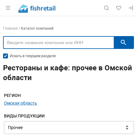
Раздел навигации по сайту fishretail.ru
Навигация по компаниям
Главная
Каталог компаний
П
Искать в текущем разделе
Рестораны и кафе: прочее в Омской
области
Меню навигации
РЕГИОН
Омская область
ВИДЫ ПРОДУКЦИИ