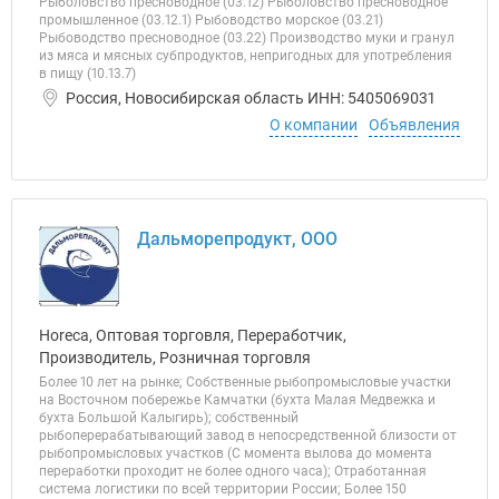
Рыболовство пресноводное (03.12) Рыболовство пресноводное
промышленное (03.12.1) Рыбоводство морское (03.21)
Рыбоводство пресноводное (03.22) Производство муки и гранул
из мяса и мясных субпродуктов, непригодных для употребления
в пищу (10.13.7)
Россия, Новосибирская область ИНН: 5405069031
О компании
Объявления
Дальморепродукт, ООО
Horeca, Оптовая торговля, Переработчик,
Производитель, Розничная торговля
Более 10 лет на рынке; Собственные рыбопромысловые участки
на Восточном побережье Камчатки (бухта Малая Медвежка и
бухта Большой Калыгирь); собственный
рыбоперерабатывающий завод в непосредственной близости от
рыбопромысловых участков (C момента вылова до момента
переработки проходит не более одного часа); Отработанная
система логистики по всей территории России; Более 150