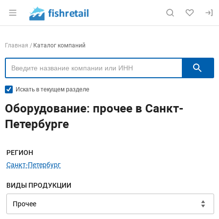
Раздел навигации по сайту fishretail.ru
Навигация по компаниям
Главная
Каталог компаний
П
Искать в текущем разделе
Оборудование: прочее в Санкт-
Петербурге
Меню навигации
РЕГИОН
Санкт-Петербург
ВИДЫ ПРОДУКЦИИ