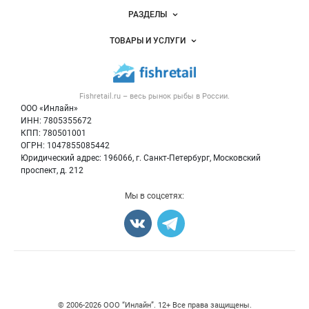
Новости Fishretail.ru
РАЗДЕЛЫ
Услуги и цены
Объявления
ТОВАРЫ И УСЛУГИ
Размещение рекламы
Каталог компаний
Рыбные снеки
Публичная оферта
Новости рынка
Рыба
Контактная информация
Форум
Fishretail.ru – весь
рынок рыбы
в России.
Икра
Политика обработки персональных данных
Бренды
ООО «Инлайн»
Морепродукты
Для СМИ
ИНН: 7805355672
Мониторинг
КПП: 780501001
Рыбопосадочный материал
Вакансии
ОГРН: 1047855085442
Полуфабрикаты
Юридический адрес: 196066, г. Санкт-Петербург, Московский
Блог
Консервы
проспект, д. 212
Добавить объявление
Мы в соцсетях:
Карта объявлений
Счетчики, авторское право, логотипы
© 2006‑2026 ООО “Инлайн”. 12+ Все права защищены.