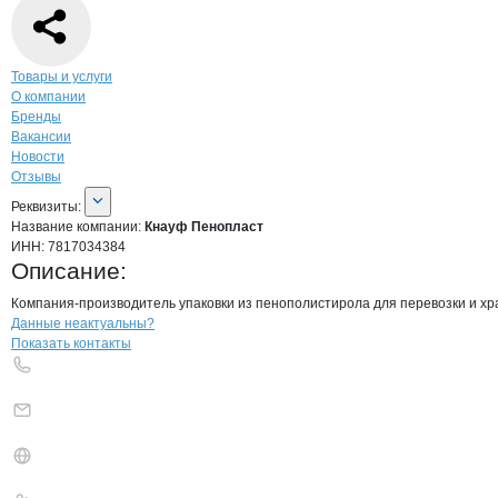
Навигация по странице
компании
Кнау
Товары и услуги
О компании
Бренды
Вакансии
Новости
Отзывы
О компании
Кнауф Пенопласт
Реквизиты
компании
Кнауф Пенопласт
Реквизиты:
Название компании:
Кнауф Пенопласт
ИНН:
7817034384
Описание:
Компания-производитель упаковки из пенополистирола для перевозки и 
Контакты
компании
Кнауф Пенопласт
+7(800)000-00-..
Данные неактуальны?
Показать контакты