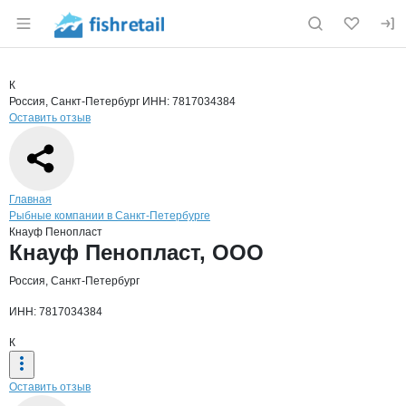
Раздел навигации по сайту fishretail.ru
Краткая информация о компании
Кнау
Страница компании
Кнауф Пе
Страница компании
Кнауф Пенопласт, ООО
К
Россия, Санкт-Петербург
ИНН: 7817034384
Оставить отзыв
Навигация по сайту
Главная
Рыбные компании в Санкт-Петербурге
Кнауф Пенопласт
Основная информация о компании
Кнауф Пенопласт, ООО
Россия, Санкт-Петербург
ИНН: 7817034384
К
Оставить отзыв