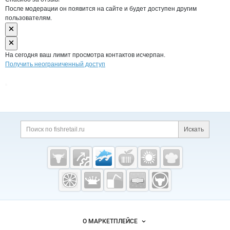
После модерации он появится на сайте и будет доступен другим
пользователям.
На сегодня ваш лимит просмотра контактов исчерпан.
Получить неограниченный доступ
Дополнительная информация
Поиск по сайту и ссы
Искать
Cсылки на полезные проекты
Fishretail.ru —
рыба,
морепродукты
Важные разделы и контакты
Навигация по сайту
О МАРКЕТПЛЕЙСЕ