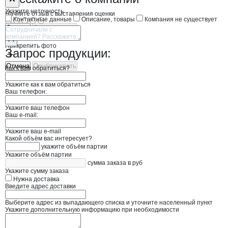
Укажите неточность
Начните отзыв с выставления оценки
Контактные данные
Описание, товары
Компания не существует
Отмена
Опубликовать
Прикрепить фото
Запрос продукции:
Отмена
Опубликовать
Как к вам обратиться?
Укажите как к вам обратиться
Ваш телефон:
Укажите ваш телефон
Ваш e-mail:
Укажите ваш e-mail
Какой объём вас интересует?
укажите объём партии
Укажите объём партии
сумма заказа в руб
Укажите сумму заказа
Нужна доставка
Введите адрес доставки
Выберите адрес из выпадающего списка и уточните населенный пункт
Укажите дополнительную информацию при необходимости