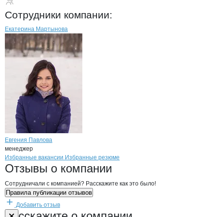
Кнауф Пенопласт
Сотрудники
компании
:
Екатерина Мартынова
Евгения Павлова
менеджер
Бренды
Вакансии в
компани
Кнауф Пенопласт
Кнауф Пенопласт
Избранные вакансии
Избранные резюме
Новости o
Кнауф Пенопласт, ООО
Кнауф Пенопласт
Отзывы
о компании
Сотрудничали с компанией? Расскажите как это было!
Правила публикации отзывов
Добавить отзыв
Форма обратной связи о неточностях н
Кнауф Пенопл
Расскажите
о компании